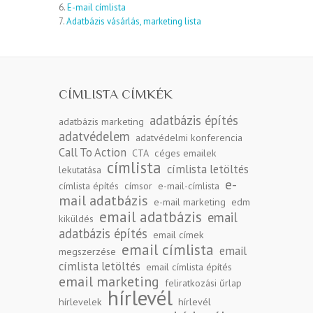
6.
E-mail címlista
7.
Adatbázis vásárlás, marketing lista
CÍMLISTA CÍMKÉK
adatbázis építés
adatbázis marketing
adatvédelem
adatvédelmi konferencia
Call To Action
CTA
céges emailek
címlista
címlista letöltés
lekutatása
e-
címlista építés
címsor
e-mail-címlista
mail adatbázis
e-mail marketing
edm
email adatbázis
email
kiküldés
adatbázis építés
email címek
email címlista
email
megszerzése
címlista letöltés
email címlista építés
email marketing
feliratkozási űrlap
hírlevél
hírlevelek
hírlevél