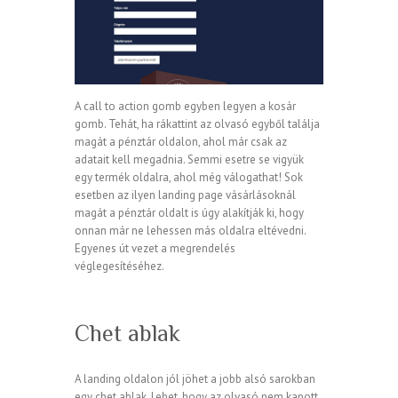
A call to action gomb egyben legyen a kosár
gomb. Tehát, ha rákattint az olvasó egyből találja
magát a pénztár oldalon, ahol már csak az
adatait kell megadnia. Semmi esetre se vigyük
egy termék oldalra, ahol még válogathat! Sok
esetben az ilyen landing page vásárlásoknál
magát a pénztár oldalt is úgy alakítják ki, hogy
onnan már ne lehessen más oldalra eltévedni.
Egyenes út vezet a megrendelés
véglegesítéséhez.
Chet ablak
A landing oldalon jól jöhet a jobb alsó sarokban
egy chet ablak. Lehet, hogy az olvasó nem kapott