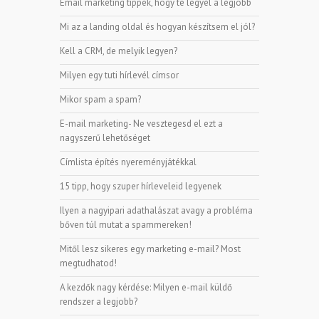
Email marketing tippek, hogy te legyél a legjobb
Mi az a landing oldal és hogyan készítsem el jól?
Kell a CRM, de melyik legyen?
Milyen egy tuti hírlevél címsor
Mikor spam a spam?
E-mail marketing- Ne vesztegesd el ezt a
nagyszerű lehetőséget
Címlista építés nyereményjátékkal
15 tipp, hogy szuper hírleveleid legyenek
Ilyen a nagyipari adathalászat avagy a probléma
bőven túl mutat a spammereken!
Mitől lesz sikeres egy marketing e-mail? Most
megtudhatod!
A kezdők nagy kérdése: Milyen e-mail küldő
rendszer a legjobb?