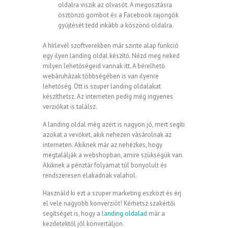
oldalra viszik az olvasót. A megosztásra
ösztönző gombot és a Facebook rajongók
gyűjtését tedd inkább a köszönő oldalra.
A hírlevél szoftverekben már szinte alap funkció
egy ilyen landing oldal készítő. Nézd meg neked
milyen lehetőségeid vannak itt. A bérelhető
webáruházak többségében is van ilyenre
lehetőség. Ott is szuper landing oldalakat
készíthetsz. Az interneten pedig még ingyenes
verziókat is találsz.
A landing oldal még azért is nagyon jó, mert segíti
azokat a vevőket, akik nehezen vásárolnak az
interneten. Akiknek már az nehézkes, hogy
megtalálják a webshopban, amire szükségük van.
Akiknek a pénztár folyamat túl bonyolult és
rendszeresen elakadnak valahol.
Használd ki ezt a szuper marketing eszközt és érj
el vele nagyobb konverziót! Kérhetsz szakértői
segítséget is, hogy a
landing oldalad
már a
kezdetektől jól konvertáljon.