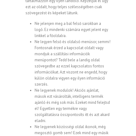
tartalmazzon egy ilyen landoló. Képzeljük el úgy
ezt az oldalt, hogy teljes szélességében csak
szövegezést és képeket látunk.
Ne jelenjen meg a bal felső sarokban a
logó. Ez mindenki számára egyet jelent egy
linkkel a főoldalra.
Ne legyen felső és oldalsó menüsor, semmi!
Fontosnak érzed a kapcsolat oldalt vagy
mondjuk a szállítási információk
menüpontot? Tedd bele a landig oldal
szövegedbe az ezzel kapcsolatos fontos
információkat. Azt viszont ne engedd, hogy
külön oldalra vigyen egy ilyen információ
szerzés.
Ne legyenek modulok! Akciós ajánlat,
mások ezt vásárolták, intelligens termék
ajánló és még sok más. Ezeket mind felejtsd
el! Egyetlen egy termékre vagy
szolgáltatásra összpontosíts itt és azt akard
eladni.
Ne legyenek közösségi oldal ikonok, még
megosztó gomb sem! Ezek mind egy másik