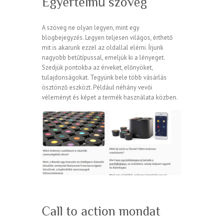
Egyértelmű szöveg
A szöveg ne olyan legyen, mint egy
blogbejegyzés. Legyen teljesen világos, érthető
mit is akarunk ezzel az oldallal elérni. Írjunk
nagyobb betűtípussal, emeljük ki a lényeget.
Szedjük pontokba az érveket, előnyöket,
tulajdonságokat. Tegyünk bele több vásárlás
ösztönző eszközt. Például néhány vevői
véleményt és képet a termék használata közben.
Call to action mondat