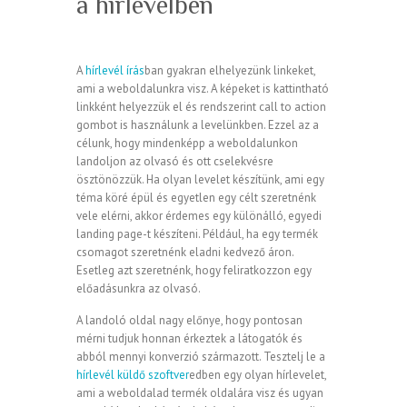
a hírlevélben
A
hírlevél írás
ban gyakran elhelyezünk linkeket,
ami a weboldalunkra visz. A képeket is kattintható
linkként helyezzük el és rendszerint call to action
gombot is használunk a levelünkben. Ezzel az a
célunk, hogy mindenképp a weboldalunkon
landoljon az olvasó és ott cselekvésre
ösztönözzük. Ha olyan levelet készítünk, ami egy
téma köré épül és egyetlen egy célt szeretnénk
vele elérni, akkor érdemes egy különálló, egyedi
landing page-t készíteni. Például, ha egy termék
csomagot szeretnénk eladni kedvező áron.
Esetleg azt szeretnénk, hogy feliratkozzon egy
előadásunkra az olvasó.
A landoló oldal nagy előnye, hogy pontosan
mérni tudjuk honnan érkeztek a látogatók és
abból mennyi konverzió származott. Tesztelj le a
hírlevél küldő szoftver
edben egy olyan hírlevelet,
ami a weboldalad termék oldalára visz és ugyan