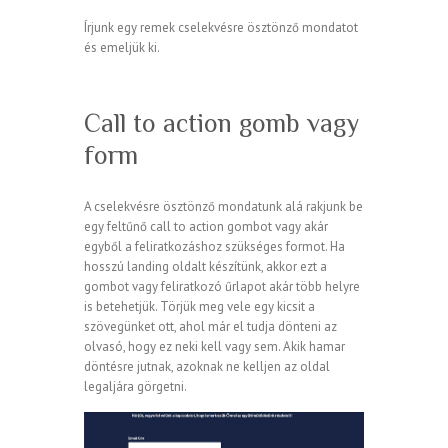
Írjunk egy remek cselekvésre ösztönző mondatot
és emeljük ki.
Call to action gomb vagy
form
A cselekvésre ösztönző mondatunk alá rakjunk be
egy feltűnő call to action gombot vagy akár
egyből a feliratkozáshoz szükséges formot. Ha
hosszú landing oldalt készítünk, akkor ezt a
gombot vagy feliratkozó űrlapot akár több helyre
is betehetjük. Törjük meg vele egy kicsit a
szövegünket ott, ahol már el tudja dönteni az
olvasó, hogy ez neki kell vagy sem. Akik hamar
döntésre jutnak, azoknak ne kelljen az oldal
legaljára görgetni.