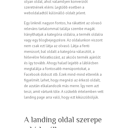
olyan oldal, ahol valamilyen konverziót
szeretnének elérni. Legtöbb esetben a
weboldaladtól különálló oldalt jelent.
Egy linknél nagyon fontos, ha rákattint az olvasó
releváns tartalommal találja szembe magát.
Irányíthatjuk a kategória oldalra, a termék oldalra
vagy egy blogbejegyzésre. Az oldalunkon viszont
nem csak ezt látja az olvasó. Látja a fenti
menüsort, bal oldalt a kategória választót, a
hírlevélre feliratkozást, az akciós termék ajánlót
és így tovább. Ahogy halad lejjebb a láblécben
megtalálja a fontosabb menüpontokat, a
Facebook dobozt stb. Ezek mind-mind elterelik a
figyelmét. Lehet, hogy megnézi az érkező oldalt,
de azután elkalandozik más merre. Így nem azt
teszi, amit vártunk tőle. A szűkebb értelemben vett
landing page arra való, hogy ezt kiküszöböljük.
A landing oldal szerepe