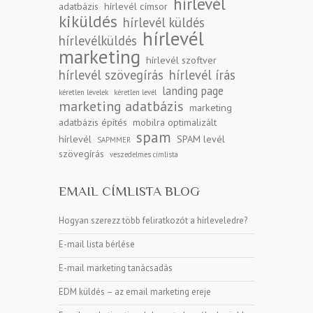
hírlevél
adatbázis
hírlevél címsor
kiküldés
hírlevél küldés
hírlevél
hírlevélküldés
marketing
hírlevél szoftver
hírlevél szövegírás
hírlevél írás
landing page
kéretlen levelek
kéretlen levél
marketing adatbázis
marketing
adatbázis építés
mobilra optimalizált
spam
hírlevél
SPAM levél
SAPMMER
szövegírás
veszedelmes címlista
EMAIL CÍMLISTA BLOG
Hogyan szerezz több feliratkozót a hírleveledre?
E-mail lista bérlése
E-mail marketing tanácsadás
EDM küldés – az email marketing ereje