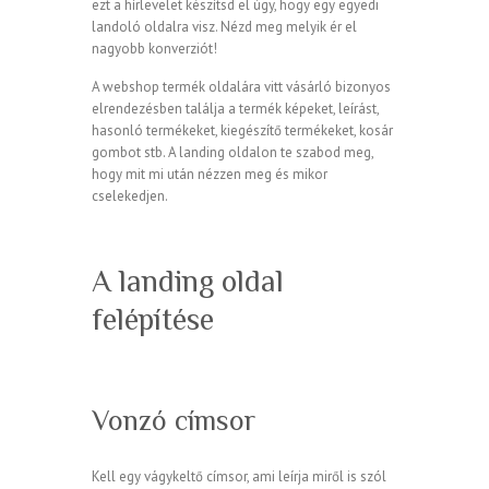
ezt a hírlevelet készítsd el úgy, hogy egy egyedi
landoló oldalra visz. Nézd meg melyik ér el
nagyobb konverziót!
A webshop termék oldalára vitt vásárló bizonyos
elrendezésben találja a termék képeket, leírást,
hasonló termékeket, kiegészítő termékeket, kosár
gombot stb. A landing oldalon te szabod meg,
hogy mit mi után nézzen meg és mikor
cselekedjen.
A landing oldal
felépítése
Vonzó címsor
Kell egy vágykeltő címsor, ami leírja miről is szól