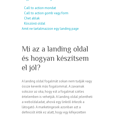
Call to action mondat
Call to action gomb vagy form
Chet ablak
Köszönő oldal
Amit ne tartalmazzon egy landing page
Mi az a landing oldal
és hogyan készítsem
el jól?
A landing oldal fogalmát sokan nem tudják vagy
össze keverik más fogalommal. A zavarnak
sokszor az oka, hogy ezt a fogalmat széles
értelemben is vehetjük. A landing oldal jelentheti
a weboldaladat, ahová egy linkről érkezik a
látogató. A marketingesek azonban azt a
definiciót értik ez alatt, hogy egy kifejezetten