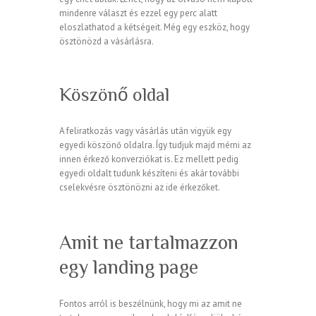
mindenre választ és ezzel egy perc alatt
eloszlathatod a kétségeit. Még egy eszköz, hogy
ösztönözd a vásárlásra.
Köszönő oldal
A feliratkozás vagy vásárlás után vigyük egy
egyedi köszönő oldalra. Így tudjuk majd mérni az
innen érkező konverziókat is. Ez mellett pedig
egyedi oldalt tudunk készíteni és akár további
cselekvésre ösztönözni az ide érkezőket.
Amit ne tartalmazzon
egy landing page
Fontos arról is beszélnünk, hogy mi az amit ne