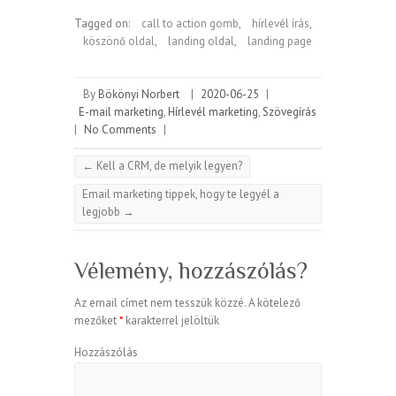
Tagged on:
call to action gomb
,
hírlevél írás
,
köszönő oldal
,
landing oldal
,
landing page
By
Bökönyi Norbert
|
2020-06-25
|
E-mail marketing
,
Hírlevél marketing
,
Szövegírás
|
No Comments
|
←
Kell a CRM, de melyik legyen?
Email marketing tippek, hogy te legyél a
legjobb
→
Vélemény, hozzászólás?
Az email címet nem tesszük közzé.
A kötelező
mezőket
*
karakterrel jelöltük
Hozzászólás