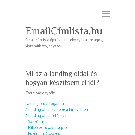
EmailCímlista.hu
Email címlista építés – hatékony, biztonságos,
kiszámítható, egyszerű
Mi az a landing oldal és
hogyan készítsem el jól?
Tartalomjegyzék:
Landing oldal fogalma
A landing oldal szerepe a hírlevélben
A landing oldal felépítése
Vonzó címsor
Főkép és további képek
Egyértelmű szöveg