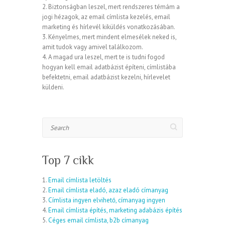
2. Biztonságban leszel, mert rendszeres témám a
jogi hézagok, az email címlista kezelés, email
marketing és hírlevél kiküldés vonatkozásában.
3. Kényelmes, mert mindent elmesélek neked is,
amit tudok vagy amivel találkozom.
4. A magad ura leszel, mert te is tudni fogod
hogyan kell email adatbázist építeni, címlistába
befektetni, email adatbázist kezelni, hírlevelet
küldeni.
Search
Top 7 cikk
1.
Email címlista letöltés
2.
Email címlista eladó, azaz eladó címanyag
3.
Címlista ingyen elvihető, címanyag ingyen
4.
Email címlista építés, marketing adabázis építés
5.
Céges email címlista, b2b címanyag