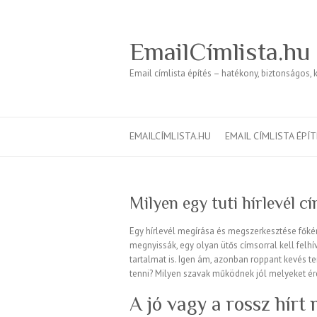
EmailCímlista.hu
Email címlista építés – hatékony, biztonságos, 
EMAILCÍMLISTA.HU
EMAIL CÍMLISTA ÉPÍ
Milyen egy tuti hírlevél c
Egy hírlevél megírása és megszerkesztése főkén
megnyissák, egy olyan ütős címsorral kell felh
tartalmat is. Igen ám, azonban roppant kevés t
tenni? Milyen szavak működnek jól melyeket ér
A jó vagy a rossz hír