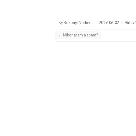
By
Bökönyi Norbert
|
2019-06-02
|
Hírlev
←
Mikor spam a spam?