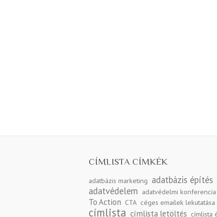
CÍMLISTA CÍMKÉK
adatbázis építés
adatbázis marketing
adatvédelem
adatvédelmi konferencia
To Action
CTA
céges emailek lekutatása
címlista
címlista letöltés
címlista 