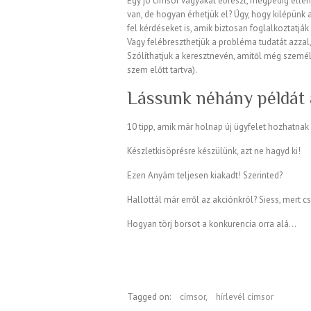
Egy jó címsor vágyakat ébreszt, mégpedig ellená
van, de hogyan érhetjük el? Úgy, hogy kilépünk
fel kérdéseket is, amik biztosan foglalkoztatják 
Vagy felébreszthetjük a probléma tudatát azzal, 
Szólíthatjuk a keresztnevén, amitől még személ
szem előtt tartva).
Lássunk néhány példát a
10 tipp, amik már holnap új ügyfelet hozhatnak
Készletkisöprésre készülünk, azt ne hagyd ki!
Ezen Anyám teljesen kiakadt! Szerinted?
Hallottál már erről az akciónkról? Siess, mert csa
Hogyan törj borsot a konkurencia orra alá…
Tagged on:
címsor
,
hírlevél címsor