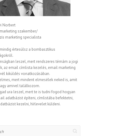
i Norbert
 marketing szakember/
is marketing specialista
 mindig értesülsz a bombasztikus
ágokról.
onságban leszel, mert rendszeres témám a jogi
, az email címlista kezelés, email marketing
evél kiküldés vonatkozásában.
elmes, mert mindent elmesélek neked is, amit
vagy amivel találkozom.
gad ura leszel, mert te is tudni fogod hogyan
ail adatbázist építeni, címlistába befektetni,
datbázist kezelni, hírlevelet küldeni.