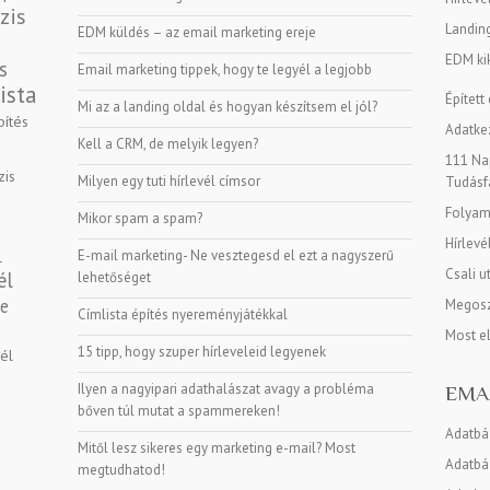
zis
Landin
EDM küldés – az email marketing ereje
EDM kik
s
Email marketing tippek, hogy te legyél a legjobb
ista
Épített
Mi az a landing oldal és hogyan készítsem el jól?
pítés
Adatkez
Kell a CRM, de melyik legyen?
111 Nap
zis
Milyen egy tuti hírlevél címsor
Tudásf
Folyama
Mikor spam a spam?
Hírlevé
E-mail marketing- Ne vesztegesd el ezt a nagyszerű
l
Csali u
él
lehetőséget
ge
Megosz
Címlista építés nyereményjátékkal
Most e
15 tipp, hogy szuper hírleveleid legyenek
vél
Ilyen a nagyipari adathalászat avagy a probléma
EMA
bőven túl mutat a spammereken!
Adatbá
Mitől lesz sikeres egy marketing e-mail? Most
Adatbáz
megtudhatod!