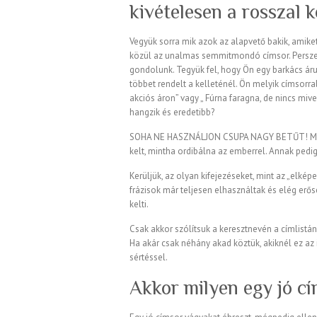
kivételesen a rosszal 
Vegyük sorra mik azok az alapvető bakik, amik
közül az unalmas semmitmondó címsor. Persze e
gondolunk. Tegyük fel, hogy Ön egy barkács áru
többet rendelt a kelleténél. Ön melyik címsorra
akciós áron” vagy „ Fúrna faragna, de nincs miv
hangzik és eredetibb?
SOHA NE HASZNÁLJON CSUPA NAGY BETŰT! Mert 
kelt, mintha ordibálna az emberrel. Annak pedig
Kerüljük, az olyan kifejezéseket, mint az „elképe
frázisok már teljesen elhasználtak és elég erő
kelti.
Csak akkor szólítsuk a keresztnevén a címlistá
Ha akár csak néhány akad köztük, akiknél ez az 
sértéssel.
Akkor milyen egy jó c