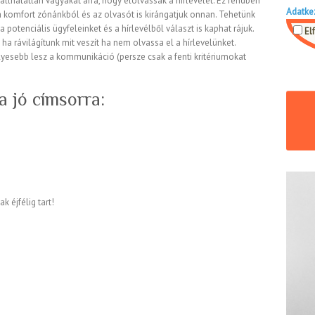
llhatatlan vágyakat arra, hogy elolvassák a hírlevelet. Ez rendben
Adatke
 a komfort zónánkból és az olvasót is kirángatjuk onnan. Tehetünk
a potenciális ügyfeleinket és a hírlevélből választ is kaphat rájuk.
El
ha rávilágítunk mit veszít ha nem olvassa el a hírlevelünket.
yesebb lesz a kommunikáció (persze csak a fenti kritériumokat
 jó címsorra:
k éjfélig tart!