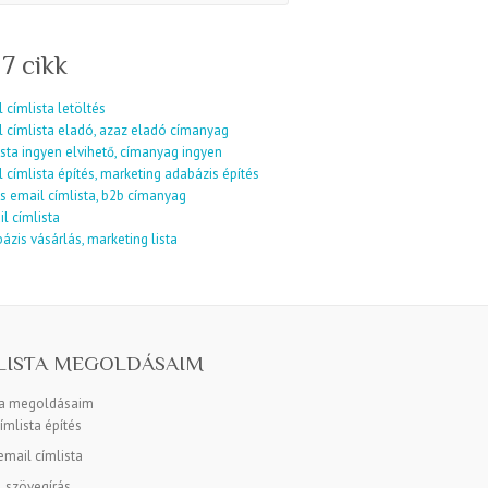
 7 cikk
 címlista letöltés
l címlista eladó, azaz eladó címanyag
sta ingyen elvihető, címanyag ingyen
 címlista építés, marketing adabázis építés
s email címlista, b2b címanyag
l címlista
ázis vásárlás, marketing lista
LISTA MEGOLDÁSAIM
ta megoldásaim
ímlista építés
mail címlista
l szövegírás