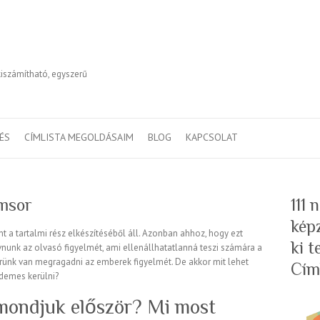
kiszámítható, egyszerű
TÉS
CÍMLISTA MEGOLDÁSAIM
BLOG
KAPCSOLAT
ímsor
111
kép
t a tartalmi rész elkészítéséből áll. Azonban ahhoz, hogy ezt
ki 
ívnunk az olvasó figyelmét, ami ellenállhatatlanná teszi számára a
erünk van megragadni az emberek figyelmét. De akkor mit lehet
Cím
demes kerülni?
t mondjuk először? Mi most