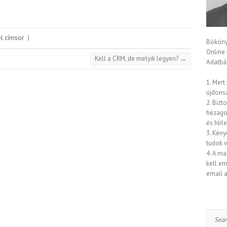
él címsor
|
Bököny
Online
Kell a CRM, de melyik legyen?
→
Adatbáz
1. Mert
újdons
2. Bizt
hézagok
és hírl
3. Kény
tudok 
4. A ma
kell em
email a
Search