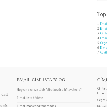
Top
1.
Email
2.
Emai
3.
Címli
4.
Email
5.
Cége
6.
E-mai
7.
Adatb
EMAIL CÍMLISTA BLOG
CÍM
Címlis
Hogyan szerezz több feliratkozót a hírleveledre?
Email c
Call
E-mail lista bérlése
Céges e
építés
E-mail marketing tanácsadás
Hírlevé