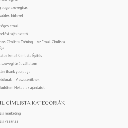
g page szövegírás
üldés, hírlevél
 céges email
elési tájékoztató
os Címlista Tréning – Az Email Címlista
ája
tos Email Címlista Építés
l szövegírását vállalom
táni thank you page
tóknak – Visszatérőknek
lküldtem Neked az ajánlatot
IL CÍMLISTA KATEGÓRIÁK
zis marketing
is vásárlás