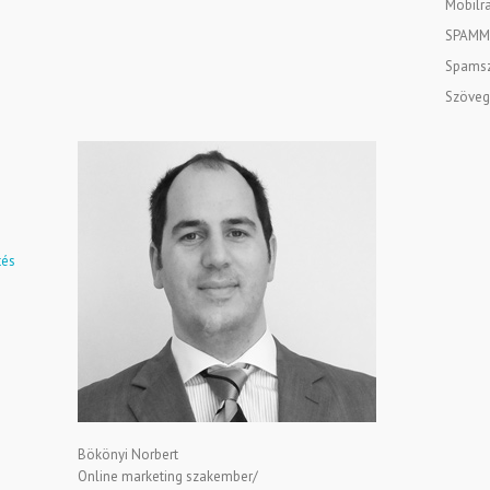
Mobilra
SPAMM
Spamsz
Szöveg
tés
Bökönyi Norbert
Online marketing szakember/