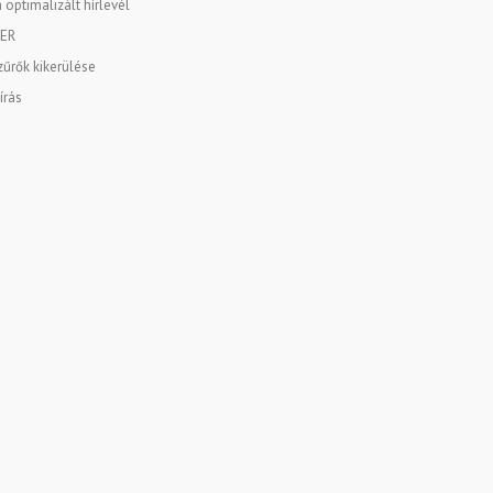
 optimalizált hírlevél
ER
űrők kikerülése
írás