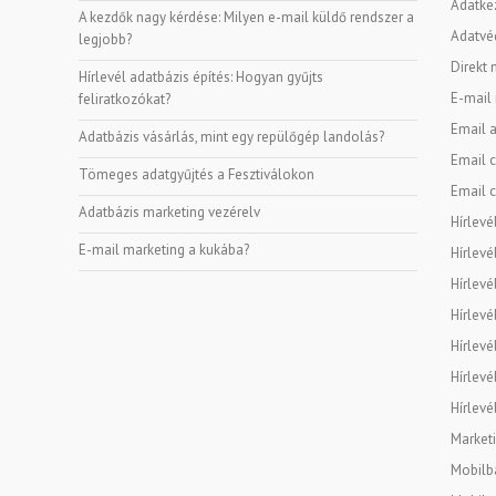
Adatke
A kezdők nagy kérdése: Milyen e-mail küldő rendszer a
Adatvé
legjobb?
Direkt 
Hírlevél adatbázis építés: Hogyan gyűjts
E-mail
feliratkozókat?
Email a
Adatbázis vásárlás, mint egy repülőgép landolás?
Email c
Tömeges adatgyűjtés a Fesztiválokon
Email c
Adatbázis marketing vezérelv
Hírlevé
E-mail marketing a kukába?
Hírlevé
Hírlevé
Hírlevé
Hírlevé
Hírlevé
Hírlevé
Marketi
Mobilba