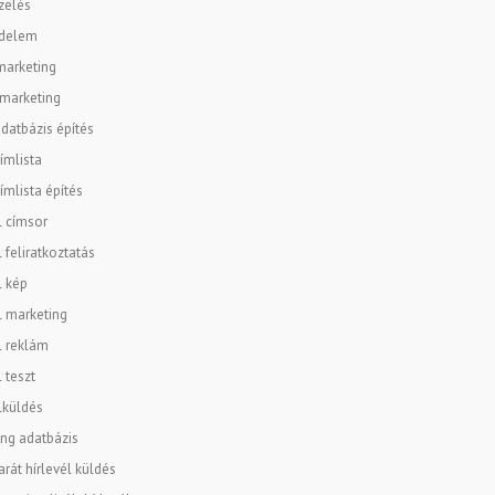
zelés
delem
marketing
 marketing
datbázis építés
ímlista
ímlista építés
l címsor
l feliratkoztatás
l kép
l marketing
l reklám
l teszt
lküldés
ng adatbázis
rát hírlevél küldés