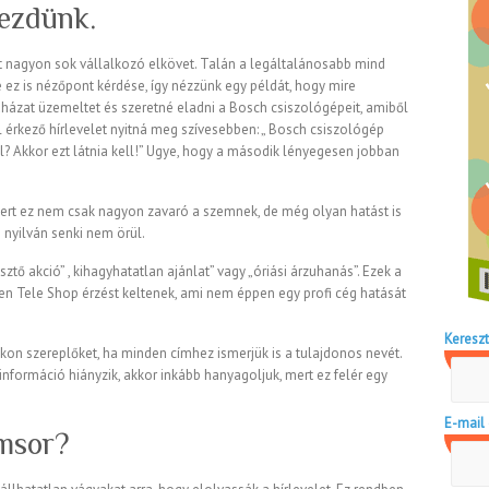
kezdünk.
et nagyon sok vállalkozó elkövet. Talán a legáltalánosabb mind
z is nézőpont kérdése, így nézzünk egy példát, hogy mire
házat üzemeltet és szeretné eladni a Bosch csiszológépeit, amiből
l érkező hírlevelet nyitná meg szívesebben: „ Bosch csiszológép
el? Akkor ezt látnia kell!” Ugye, hogy a második lényegesen jobban
ez nem csak nagyon zavaró a szemnek, de még olyan hatást is
 nyilván senki nem örül.
sztő akció” , kihagyhatatlan ajánlat” vagy „óriási árzuhanás”. Ezek a
sen Tele Shop érzést keltenek, ami nem éppen egy profi cég hatását
Kereszt
nkon szereplőket, ha minden címhez ismerjük is a tulajdonos nevét.
információ hiányzik, akkor inkább hanyagoljuk, mert ez felér egy
E-mail 
ímsor?