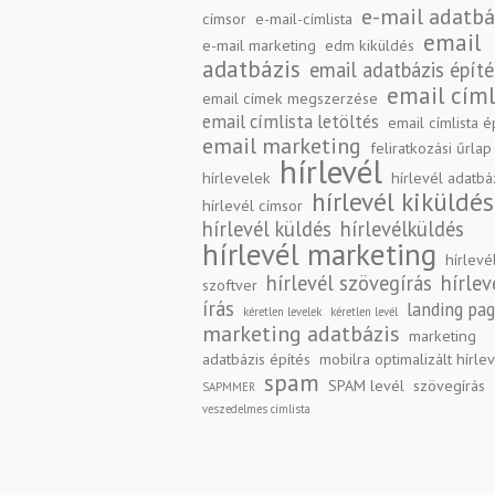
e-mail adatbá
címsor
e-mail-címlista
email
e-mail marketing
edm kiküldés
adatbázis
email adatbázis építé
email címl
email címek megszerzése
email címlista letöltés
email címlista é
email marketing
feliratkozási űrlap
hírlevél
hírlevelek
hírlevél adatbá
hírlevél kiküldés
hírlevél címsor
hírlevél küldés
hírlevélküldés
hírlevél marketing
hírlevé
hírlevél szövegírás
hírlev
szoftver
írás
landing pa
kéretlen levelek
kéretlen levél
marketing adatbázis
marketing
adatbázis építés
mobilra optimalizált hírle
spam
SPAM levél
szövegírás
SAPMMER
veszedelmes címlista