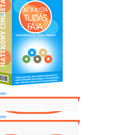
név:
cím: