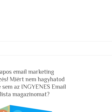
 napos email marketing
zés! Miért nem hagyhatod
te sem az INGYENES Email
lista magazinomat?