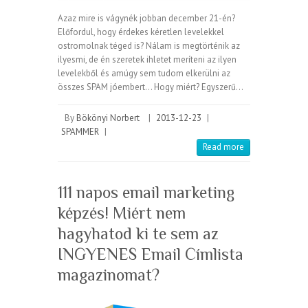
Azaz mire is vágynék jobban december 21-én?
Előfordul, hogy érdekes kéretlen levelekkel
ostromolnak téged is? Nálam is megtörténik az
ilyesmi, de én szeretek ihletet meríteni az ilyen
levelekből és amúgy sem tudom elkerülni az
összes SPAM jóembert… Hogy miért? Egyszerű…
By
Bökönyi Norbert
|
2013-12-23
|
SPAMMER
|
Read more
111 napos email marketing
képzés! Miért nem
hagyhatod ki te sem az
INGYENES Email Címlista
magazinomat?