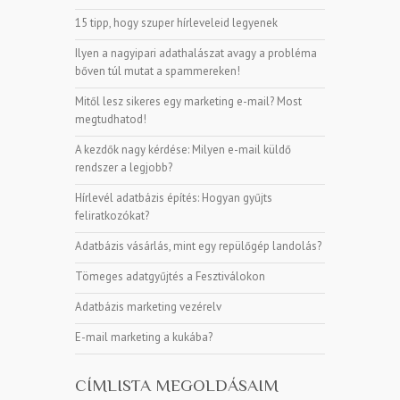
15 tipp, hogy szuper hírleveleid legyenek
Ilyen a nagyipari adathalászat avagy a probléma
bőven túl mutat a spammereken!
Mitől lesz sikeres egy marketing e-mail? Most
megtudhatod!
A kezdők nagy kérdése: Milyen e-mail küldő
rendszer a legjobb?
Hírlevél adatbázis építés: Hogyan gyűjts
feliratkozókat?
Adatbázis vásárlás, mint egy repülőgép landolás?
Tömeges adatgyűjtés a Fesztiválokon
Adatbázis marketing vezérelv
E-mail marketing a kukába?
CÍMLISTA MEGOLDÁSAIM