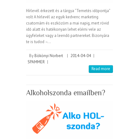
Hírlevél érkezett és a tárgya “Temetés időpontja”
volt A hírlevél az egyik kedvenc marketing
csatornám és eszközöm a mai napig, mert rövid
idő alatt és hatékonyan lehet elérni vele az
ügyfeleket vagy a leendő partnereket. Bizonyára
te is tudod –…
By
Bökönyi Norbert
|
2014-04-04
|
SPAMMER
|
Read more
Alkoholszonda emailben?