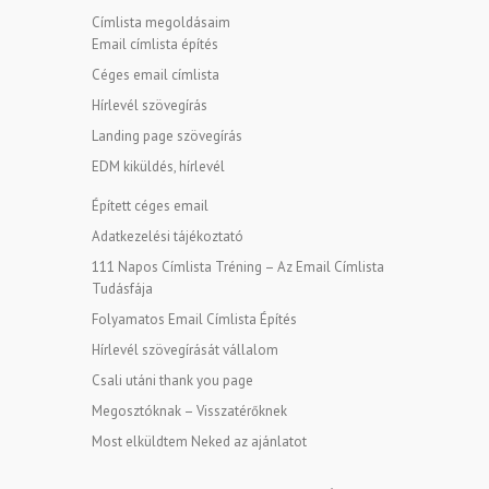
Címlista megoldásaim
Email címlista építés
Céges email címlista
Hírlevél szövegírás
Landing page szövegírás
EDM kiküldés, hírlevél
Épített céges email
Adatkezelési tájékoztató
111 Napos Címlista Tréning – Az Email Címlista
Tudásfája
Folyamatos Email Címlista Építés
Hírlevél szövegírását vállalom
Csali utáni thank you page
Megosztóknak – Visszatérőknek
Most elküldtem Neked az ajánlatot