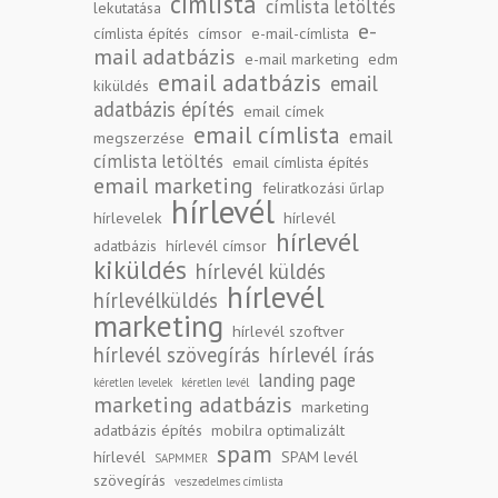
címlista
címlista letöltés
lekutatása
e-
címlista építés
címsor
e-mail-címlista
mail adatbázis
e-mail marketing
edm
email adatbázis
email
kiküldés
adatbázis építés
email címek
email címlista
email
megszerzése
címlista letöltés
email címlista építés
email marketing
feliratkozási űrlap
hírlevél
hírlevelek
hírlevél
hírlevél
adatbázis
hírlevél címsor
kiküldés
hírlevél küldés
hírlevél
hírlevélküldés
marketing
hírlevél szoftver
hírlevél szövegírás
hírlevél írás
landing page
kéretlen levelek
kéretlen levél
marketing adatbázis
marketing
adatbázis építés
mobilra optimalizált
spam
hírlevél
SPAM levél
SAPMMER
szövegírás
veszedelmes címlista