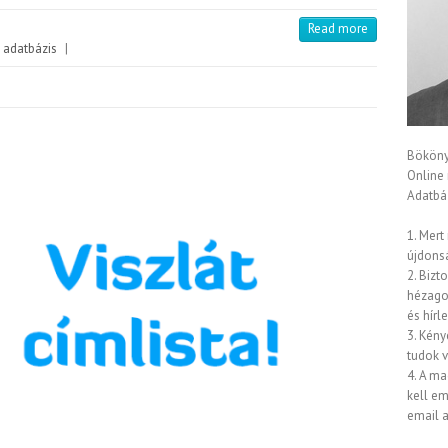
Read more
 adatbázis
|
Bököny
Online
Adatbáz
1. Mert
újdons
2. Bizt
hézagok
és hírl
3. Kény
tudok 
4. A ma
kell em
email a