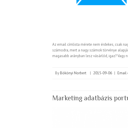
Az email címlista mérete nem érdekes, csak nag
számodra, mert a nagy számok törvénye alapján 
magasabb arányban lesz vásárlód, igaz? Vagy
By
Bökönyi Norbert
|
2015-09-06
|
Email 
Marketing adatbázis port