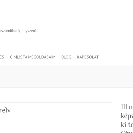
kiszámítható, egyszerű
TÉS
CÍMLISTA MEGOLDÁSAIM
BLOG
KAPCSOLAT
111
relv
kép
ki 