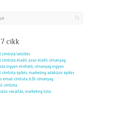
 7 cikk
 címlista letöltés
l címlista eladó, azaz eladó címanyag
sta ingyen elvihető, címanyag ingyen
 címlista építés, marketing adabázis építés
s email címlista, b2b címanyag
l címlista
ázis vásárlás, marketing lista