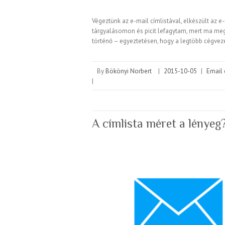
Végeztünk az e-mail címlistával, elkészült az e
tárgyalásomon és picit lefagytam, mert ma me
történő – egyeztetésen, hogy a legtöbb cégvez
By
Bökönyi Norbert
|
2015-10-05
|
Email 
|
A címlista méret a lényeg