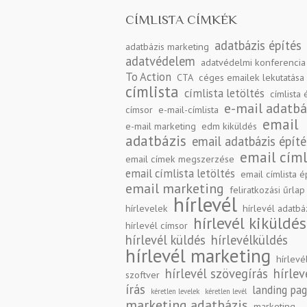
CÍMLISTA CÍMKÉK
adatbázis építés
adatbázis marketing
adatvédelem
adatvédelmi konferencia
To Action
CTA
céges emailek lekutatása
címlista
címlista letöltés
címlista 
e-mail adatbá
címsor
e-mail-címlista
email
e-mail marketing
edm kiküldés
adatbázis
email adatbázis építé
email címl
email címek megszerzése
email címlista letöltés
email címlista é
email marketing
feliratkozási űrlap
hírlevél
hírlevelek
hírlevél adatbá
hírlevél kiküldés
hírlevél címsor
hírlevél küldés
hírlevélküldés
hírlevél marketing
hírlevé
hírlevél szövegírás
hírlev
szoftver
írás
landing pa
kéretlen levelek
kéretlen levél
marketing adatbázis
marketing