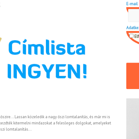
E-mail 
ő
Adatke
El
 őszire… Lassan közeledik a nagy őszi lomtalanítás, és már mi is
elkezdték kitermelni mindazokat a felesleges dolgokat, amelyeket
őszi lomtalanítás…