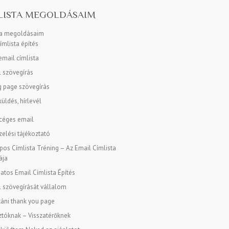
LISTA MEGOLDÁSAIM
ta megoldásaim
ímlista építés
mail címlista
l szövegírás
g page szövegírás
üldés, hírlevél
 céges email
elési tájékoztató
os Címlista Tréning – Az Email Címlista
ája
tos Email Címlista Építés
l szövegírását vállalom
táni thank you page
tóknak – Visszatérőknek