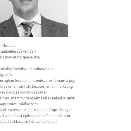
i Norbert
 marketing szakember/
is marketing specialista
 mindig értesülsz a bombasztikus
ágokról.
onságban leszel, mert rendszeres témám a jogi
, az email címlista kezelés, email marketing
evél kiküldés vonatkozásában.
elmes, mert mindent elmesélek neked is, amit
vagy amivel találkozom.
gad ura leszel, mert te is tudni fogod hogyan
ail adatbázist építeni, címlistába befektetni,
datbázist kezelni, hírlevelet küldeni.