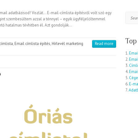
-mail adatbázisod! Viszlát… E-mail-címlista építésről volt szó egy
Search
gint szembesültem azzal a ténnyel – egyik ügyféljelöltemmel
ető hatalmas tévhitben él. Azt gondolják…
Top
címlista
,
Email címlista építés
,
Hírlevél marketing
Read more
1.
Email
2.
Emai
3.
Címli
4.
Email
?
5.
Cége
6.
E-mai
7.
Adatb