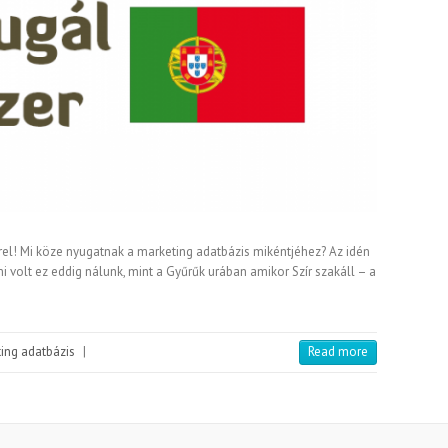
el! Mi köze nyugatnak a marketing adatbázis mikéntjéhez? Az idén
mi volt ez eddig nálunk, mint a Gyűrűk urában amikor Szír szakáll – a
ing adatbázis
|
Read more