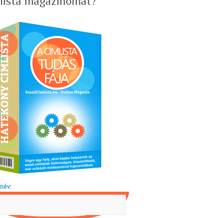
lista magazinomat?
név: