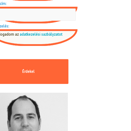
cím:
zelés:
fogadom az
adatkezelési sazbályzatot