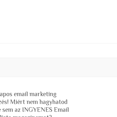
 napos email marketing
zés! Miért nem hagyhatod
te sem az INGYENES Email