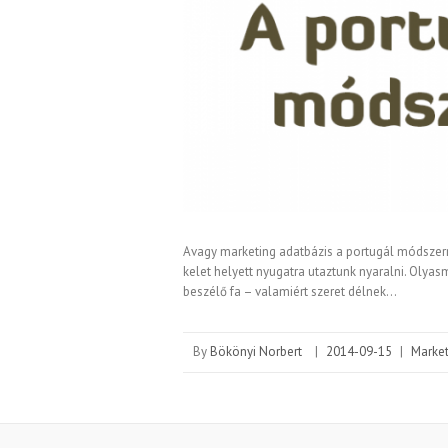
Avagy marketing adatbázis a portugál módszerr
kelet helyett nyugatra utaztunk nyaralni. Olyas
beszélő fa – valamiért szeret délnek…
By
Bökönyi Norbert
|
2014-09-15
|
Market