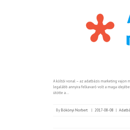
A költői vonal – az adatbázis marketing vajon 
legalább annyira felkavaró volt a maga idejébe
ütötte a…
By
Bökönyi Norbert
|
2017-08-08
|
Adatbá