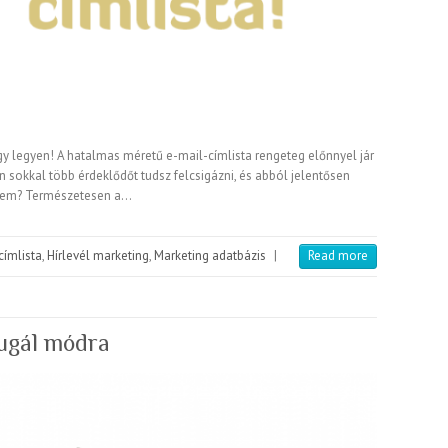
y legyen! A hatalmas méretű e-mail-címlista rengeteg előnnyel jár
sokkal több érdeklődőt tudsz felcsigázni, és abból jelentősen
 nem? Természetesen a…
címlista
,
Hírlevél marketing
,
Marketing adatbázis
|
Read more
ugál módra