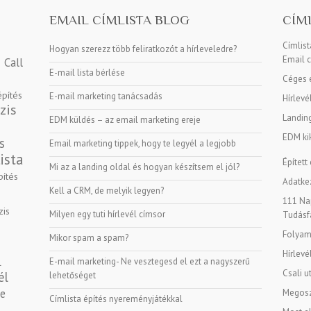
EMAIL CÍMLISTA BLOG
CÍM
Címlis
Hogyan szerezz több feliratkozót a hírleveledre?
Email c
Call
E-mail lista bérlése
Céges e
építés
E-mail marketing tanácsadás
Hírlevé
zis
Landin
EDM küldés – az email marketing ereje
EDM kik
s
Email marketing tippek, hogy te legyél a legjobb
ista
Épített
Mi az a landing oldal és hogyan készítsem el jól?
pítés
Adatkez
Kell a CRM, de melyik legyen?
111 Nap
zis
Milyen egy tuti hírlevél címsor
Tudásf
Folyama
Mikor spam a spam?
Hírlevé
E-mail marketing- Ne vesztegesd el ezt a nagyszerű
l
Csali u
él
lehetőséget
ge
Megosz
Címlista építés nyereményjátékkal