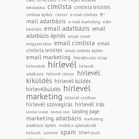
CTA
céges emailek
címlista
címlista letöltés
lekutatása
e-
címlista építés
címsor
e-mail-címlista
mail adatbázis
e-mail marketing
edm
email adatbázis
email
kiküldés
adatbázis építés
email címek
email címlista
email
megszerzése
címlista letöltés
email címlista építés
email marketing
feliratkozási űrlap
hírlevél
hírlevelek
hírlevél
hírlevél
adatbázis
hírlevél címsor
kiküldés
hírlevél küldés
hírlevél
hírlevélküldés
marketing
hírlevél szoftver
hírlevél szövegírás
hírlevél írás
landing page
kéretlen levelek
kéretlen levél
marketing adatbázis
marketing
adatbázis építés
mobilra optimalizált
spam
hírlevél
SPAM levél
SAPMMER