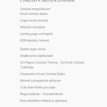
CÍMLISTA MEGOLDÁSAIM
Címlista megoldásaim
Email címlista építés
Céges email címlista
Hírlevél szövegírás
Landing page szövegírás
EDM kiküldés, hírlevél
Épített céges email
Adatkezelési tájékoztató
111 Napos Címlista Tréning – Az Email Címlista
Tudásfája
Folyamatos Email Címlista Építés
Hírlevél szövegírását vállalom
Csali utáni thank you page
Megosztóknak – Visszatérőknek
Most elküldtem Neked az ajánlatot