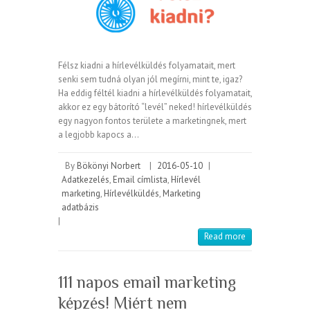
Félsz kiadni a hírlevélküldés folyamatait, mert
senki sem tudná olyan jól megírni, mint te, igaz?
Ha eddig féltél kiadni a hírlevélküldés folyamatait,
akkor ez egy bátorító “levél” neked! hírlevélküldés
egy nagyon fontos területe a marketingnek, mert
a legjobb kapocs a…
By
Bökönyi Norbert
|
2016-05-10
|
Adatkezelés
,
Email címlista
,
Hírlevél
marketing
,
Hírlevélküldés
,
Marketing
adatbázis
|
Read more
111 napos email marketing
képzés! Miért nem