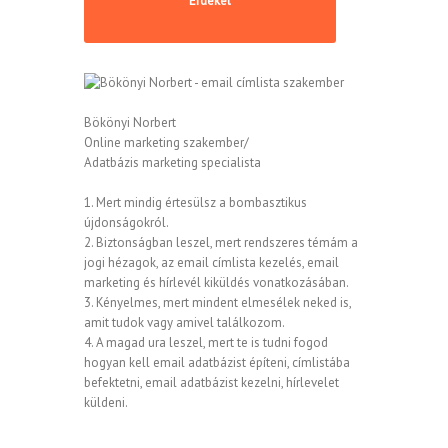
Bökönyi Norbert
Online marketing szakember/
Adatbázis marketing specialista
1. Mert mindig értesülsz a bombasztikus
újdonságokról.
2. Biztonságban leszel, mert rendszeres témám a
jogi hézagok, az email címlista kezelés, email
marketing és hírlevél kiküldés vonatkozásában.
3. Kényelmes, mert mindent elmesélek neked is,
amit tudok vagy amivel találkozom.
4. A magad ura leszel, mert te is tudni fogod
hogyan kell email adatbázist építeni, címlistába
befektetni, email adatbázist kezelni, hírlevelet
küldeni.