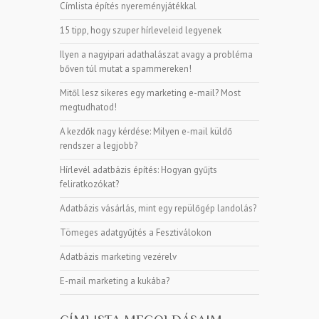
Címlista építés nyereményjátékkal
15 tipp, hogy szuper hírleveleid legyenek
Ilyen a nagyipari adathalászat avagy a probléma
bőven túl mutat a spammereken!
Mitől lesz sikeres egy marketing e-mail? Most
megtudhatod!
A kezdők nagy kérdése: Milyen e-mail küldő
rendszer a legjobb?
Hírlevél adatbázis építés: Hogyan gyűjts
feliratkozókat?
Adatbázis vásárlás, mint egy repülőgép landolás?
Tömeges adatgyűjtés a Fesztiválokon
Adatbázis marketing vezérelv
E-mail marketing a kukába?