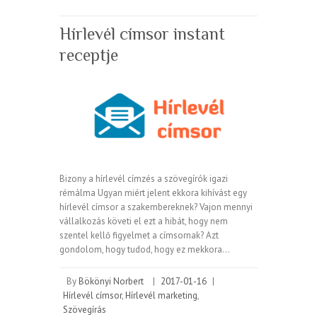
Hírlevél címsor instant
receptje
Bizony a hírlevél címzés a szövegírók igazi
rémálma Ugyan miért jelent ekkora kihívást egy
hírlevél címsor a szakembereknek? Vajon mennyi
vállalkozás követi el ezt a hibát, hogy nem
szentel kellő figyelmet a címsornak? Azt
gondolom, hogy tudod, hogy ez mekkora…
By
Bökönyi Norbert
|
2017-01-16
|
Hírlevél címsor
,
Hírlevél marketing
,
Szövegírás