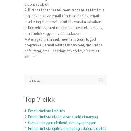
újdonságokról.
2. Biztonságban leszel, mert rendszeres témám a
jogi hézagok, az email címlista kezelés, email
marketing és hírlevél kiküldés vonatkozásában.
3. Kényelmes, mert mindent elmesélek neked is,
amit tudok vagy amivel találkozom.
4. A magad ura leszel, mert te is tudni fogod
hogyan kell email adatbázist építeni, címlistába
befektetni, email adatbázist kezelni, hírlevelet
küldeni.
Search
Top 7 cikk
1.
Email címlista letöltés
2.
Email címlista eladó, azaz eladó címanyag
3.
Címlista ingyen elvihető, címanyag ingyen
4.
Email címlista építés, marketing adabázis építés