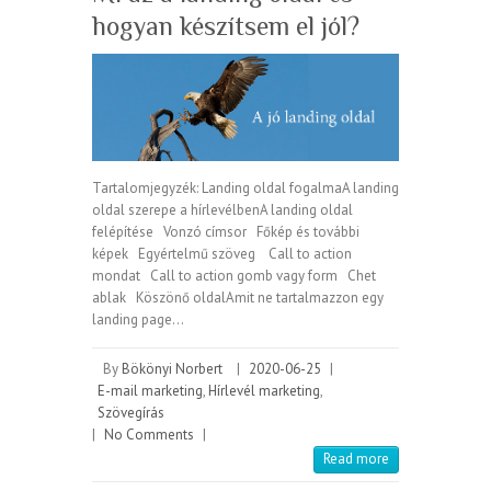
hogyan készítsem el jól?
Tartalomjegyzék: Landing oldal fogalmaA landing
oldal szerepe a hírlevélbenA landing oldal
felépítése Vonzó címsor Főkép és további
képek Egyértelmű szöveg Call to action
mondat Call to action gomb vagy form Chet
ablak Köszönő oldalAmit ne tartalmazzon egy
landing page…
By
Bökönyi Norbert
|
2020-06-25
|
E-mail marketing
,
Hírlevél marketing
,
Szövegírás
|
No Comments
|
Read more