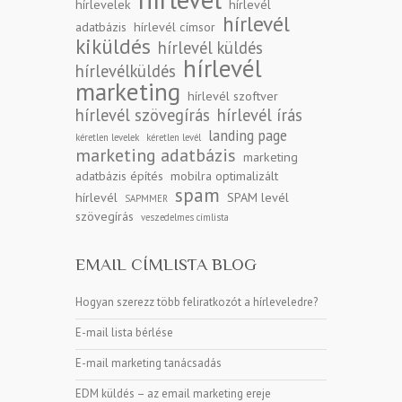
hírlevelek
hírlevél
hírlevél
adatbázis
hírlevél címsor
kiküldés
hírlevél küldés
hírlevél
hírlevélküldés
marketing
hírlevél szoftver
hírlevél szövegírás
hírlevél írás
landing page
kéretlen levelek
kéretlen levél
marketing adatbázis
marketing
adatbázis építés
mobilra optimalizált
spam
hírlevél
SPAM levél
SAPMMER
szövegírás
veszedelmes címlista
EMAIL CÍMLISTA BLOG
Hogyan szerezz több feliratkozót a hírleveledre?
E-mail lista bérlése
E-mail marketing tanácsadás
EDM küldés – az email marketing ereje