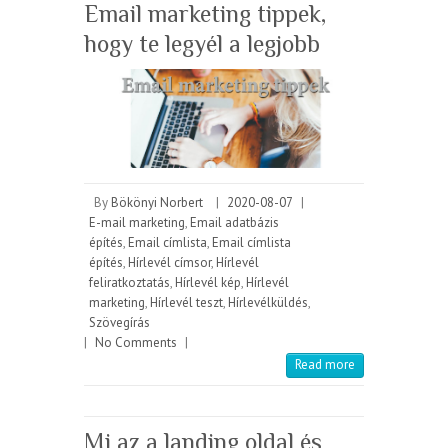
Email marketing tippek,
hogy te legyél a legjobb
By
Bökönyi Norbert
|
2020-08-07
|
E-mail marketing
,
Email adatbázis
építés
,
Email címlista
,
Email címlista
építés
,
Hírlevél címsor
,
Hírlevél
feliratkoztatás
,
Hírlevél kép
,
Hírlevél
marketing
,
Hírlevél teszt
,
Hírlevélküldés
,
Szövegírás
|
No Comments
|
Read more
Mi az a landing oldal és