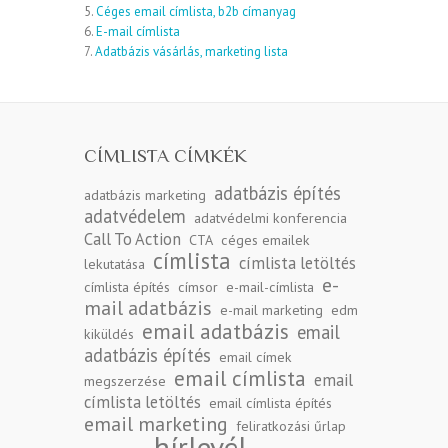
5.
Céges email címlista, b2b címanyag
6.
E-mail címlista
7.
Adatbázis vásárlás, marketing lista
CÍMLISTA CÍMKÉK
adatbázis építés
adatbázis marketing
adatvédelem
adatvédelmi konferencia
Call To Action
CTA
céges emailek
címlista
címlista letöltés
lekutatása
e-
címlista építés
címsor
e-mail-címlista
mail adatbázis
e-mail marketing
edm
email adatbázis
email
kiküldés
adatbázis építés
email címek
email címlista
email
megszerzése
címlista letöltés
email címlista építés
email marketing
feliratkozási űrlap
hírlevél