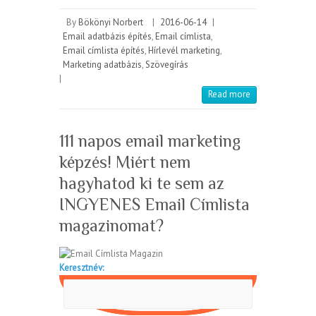
By
Bökönyi Norbert
|
2016-06-14
|
Email adatbázis építés
,
Email címlista
,
Email címlista építés
,
Hírlevél marketing
,
Marketing adatbázis
,
Szövegírás
|
Read more
111 napos email marketing
képzés! Miért nem
hagyhatod ki te sem az
INGYENES Email Címlista
magazinomat?
Keresztnév: