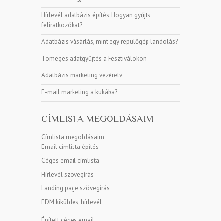
Hírlevél adatbázis építés: Hogyan gyűjts
feliratkozókat?
Adatbázis vásárlás, mint egy repülőgép landolás?
Tömeges adatgyűjtés a Fesztiválokon
Adatbázis marketing vezérelv
E-mail marketing a kukába?
CÍMLISTA MEGOLDÁSAIM
Címlista megoldásaim
Email címlista építés
Céges email címlista
Hírlevél szövegírás
Landing page szövegírás
EDM kiküldés, hírlevél
Épített céges email