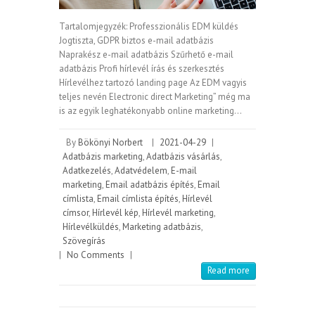
Tartalomjegyzék: Professzionális EDM küldés
Jogtiszta, GDPR biztos e-mail adatbázis
Naprakész e-mail adatbázis Szűrhető e-mail
adatbázis Profi hírlevél írás és szerkesztés
Hírlevélhez tartozó landing page Az EDM vagyis
teljes nevén Electronic direct Marketing” még ma
is az egyik leghatékonyabb online marketing…
By
Bökönyi Norbert
|
2021-04-29
|
Adatbázis marketing
,
Adatbázis vásárlás
,
Adatkezelés
,
Adatvédelem
,
E-mail
marketing
,
Email adatbázis építés
,
Email
címlista
,
Email címlista építés
,
Hírlevél
címsor
,
Hírlevél kép
,
Hírlevél marketing
,
Hírlevélküldés
,
Marketing adatbázis
,
Szövegírás
|
No Comments
|
Read more