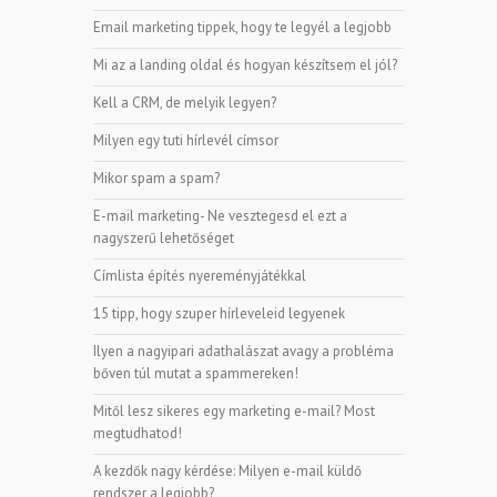
Email marketing tippek, hogy te legyél a legjobb
Mi az a landing oldal és hogyan készítsem el jól?
Kell a CRM, de melyik legyen?
Milyen egy tuti hírlevél címsor
Mikor spam a spam?
E-mail marketing- Ne vesztegesd el ezt a
nagyszerű lehetőséget
Címlista építés nyereményjátékkal
15 tipp, hogy szuper hírleveleid legyenek
Ilyen a nagyipari adathalászat avagy a probléma
bőven túl mutat a spammereken!
Mitől lesz sikeres egy marketing e-mail? Most
megtudhatod!
A kezdők nagy kérdése: Milyen e-mail küldő
rendszer a legjobb?