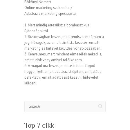
Bökönyi Norbert
Online marketing szakember/
Adatbázis marketing specialista
1. Mert mindig értesülsz a bombasztikus
újdonságokról.
2. Biztonságban leszel, mert rendszeres témám a
jogi hézagok, az email címlista kezelés, email
marketing és hírlevél kiküldés vonatkozásában.
3. Kényelmes, mert mindent elmesélek neked is,
amit tudok vagy amivel találkozom.
4. A magad ura leszel, mert te is tudni fogod
hogyan kell email adatbázist építeni, címlistába
befektetni, email adatbázist kezelni, hírlevelet
küldeni.
Search
Top 7 cikk