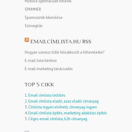
Mobilra optimalizált hírlevél
SPAMMER
Spamszűrők kikerülése
Szövegírás
EMAILCÍMLISTA.HU RSS
Hogyan szerezz több feliratkozót a hírleveledre?
E-mail lista bérlése
E-mail marketing tanácsadás
TOP 5 CIKK
1.
Email címlista letöltés
2.
Email címlista eladó, azaz eladó címanyag
3.
Címlista ingyen elvihető, címanyag ingyen
4.
Email címlista építés, marketing adabázis építés
5.
Céges email címlista, b2b címanyag