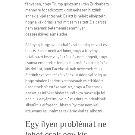
fényében, hogy Trump győzelme után Zuckerberg
mennyire fogadkozott kicsit nehezen hiszünk
ennek a kijelentésnek. És azt is nehéz elképzelni,
hogy a kék óriási erről mit sem sejtett. De persze
nem akarunk belemenni semmilyen
összeesküvés elméletbe.
A lényeg, hogy az adathalászat mindig és volt és
lesz is. Szeretnénk azt hinni, hogy a törvény
oltalmazó keze vigyáz ránk és nem engedi, hogy
csúnya emberek ellenünk használják azt a békés
kis dolgot, amit Facebook-nak neveznek és az
életünk szerves részét képezi. A rideg valóság az,
hogy minden leadott kattintásnak és elküldött
üzenetnek hír értéke van. Az, hogy a Facebook
ezeket az infókat hirdetési célokra használja fel
eddig is egyértelmű volt. Ezt szinte mindenkinek
sikerült is elfogadni, hiszen így már nem kell
irreleváns és unalmas reklámokkal találkozni.
Egy ilyen problémát ne
lehet csak egy kis