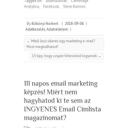
Tagged on:
adathalászat
,
Cambridge
Analytica
,
Facebook
,
Steve Bannon
By
Bökönyi Norbert
|
2018-09-06
|
Adatkezelés
,
Adatvédelem
|
←
Mitől lesz sikeres egy marketing e-mail?
Most megtudhatod!
15 tipp, hogy szuper hírleveleid legyenek
→
111 napos email marketing
képzés! Miért nem
hagyhatod ki te sem az
INGYENES Email Címlista
magazinomat?