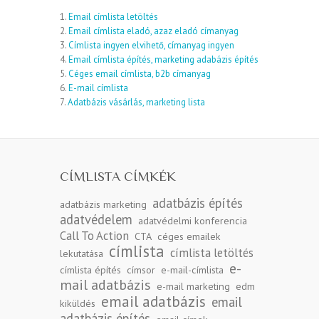
1.
Email címlista letöltés
2.
Email címlista eladó, azaz eladó címanyag
3.
Címlista ingyen elvihető, címanyag ingyen
4.
Email címlista építés, marketing adabázis építés
5.
Céges email címlista, b2b címanyag
6.
E-mail címlista
7.
Adatbázis vásárlás, marketing lista
CÍMLISTA CÍMKÉK
adatbázis építés
adatbázis marketing
adatvédelem
adatvédelmi konferencia
Call To Action
CTA
céges emailek
címlista
címlista letöltés
lekutatása
e-
címlista építés
címsor
e-mail-címlista
mail adatbázis
e-mail marketing
edm
email adatbázis
email
kiküldés
adatbázis építés