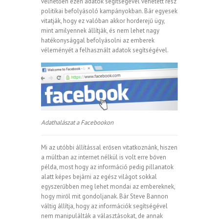
vélhetően ezen adatok segítségével vehetett rész
politikai befolyásoló kampányokban. Bár egyesek
vitatják, hogy ez valóban akkor horderejű ügy,
mint amilyennek állítják, és nem lehet nagy
hatékonysággal befolyásolni az emberek
véleményét a felhasznált adatok segítségével.
Adathalászat a Facebookon
Mi az utóbbi állítással erősen vitatkoznánk, hiszen
a múltban az internet nélkül is volt erre bőven
példa, most hogy az információ pedig pillanatok
alatt képes bejárni az egész világot sokkal
egyszerűbben meg lehet mondai az embereknek,
hogy miről mit gondoljanak. Bár Steve Bannon
váltig állítja, hogy az információk segítségével
nem manipulálták a választásokat, de annak