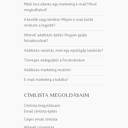
Mitől lesz sikeres egy marketing e-mail? Most
megtudhatod!
A kezdők nagy kérdése: Milyen e-mail küldő
rendszer a legjobb?
Hírlevél adatbázis építés: Hogyan gyűjts
feliratkozókat?
Adatbázis vásárlás, mint egy repülőgép landolás?
Tömeges adatgyűjtés a Fesztiválokon
Adatbázis marketing vezérelv
E-mail marketing a kukába?
CÍMLISTA MEGOLDÁSAIM
Címlista megoldásaim
Email címlista építés
Céges email címlista
Hírlevél szövegírás