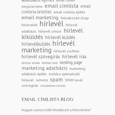
email címek
email címlista
email
megszerzése
címlista letöltés
email címlista építés
email marketing
feliratkozási űrlap
hírlevél
hírlevelek
hírlevél
hírlevél
adatbázis
hírlevél címsor
kiküldés
hírlevél küldés
hírlevél
hírlevélküldés
marketing
hírlevél szoftver
hírlevél szövegírás
hírlevél írás
landing page
kéretlen levelek
kéretlen levél
marketing adatbázis
marketing
adatbázis építés
mobilra optimalizált
spam
hírlevél
SPAM levél
SAPMMER
szövegírás
veszedelmes címlista
EMAIL CÍMLISTA BLOG
Hogyan szerezz több feliratkozót a hírleveledre?