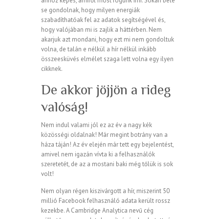
ahhoz képes, amiről most fogunk írni. Sokan bele
se gondolnak, hogy milyen energiák
szabadíthatóak fel az adatok segítségével és,
hogy valójában mi is zajlik a háttérben. Nem
akarjuk azt mondani, hogy ezt mi nem gondoltuk
volna, de talán e nélkül a hír nélkül inkább
összeesküvés elmélet szaga lett volna egy ilyen
cikknek.
De akkor jöjjön a rideg
valóság!
Nem indul valami jól ez az év a nagy kék
közösségi oldalnak! Már megint botrány van a
háza táján! Az év elején már tett egy bejelentést,
amivel nem igazán vívta ki a felhasználók
szeretetét, de az a mostani baki még tőlük is sok
volt!
Nem olyan régen kiszivárgott a hír, miszerint 50
millió Facebook felhasználó adata került rossz
kezekbe. A Cambridge Analytica nevű cég