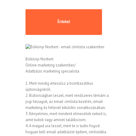
Bökönyi Norbert
Online marketing szakember/
Adatbázis marketing specialista
1. Mert mindig értesülsz a bombasztikus
újdonságokról.
2. Biztonságban leszel, mert rendszeres témám a
jogi hézagok, az email címlista kezelés, email
marketing és hírlevél kiküldés vonatkozásában.
3. Kényelmes, mert mindent elmesélek neked is,
amit tudok vagy amivel találkozom.
4. A magad ura leszel, mert te is tudni fogod
hogyan kell email adatbázist építeni, címlistába