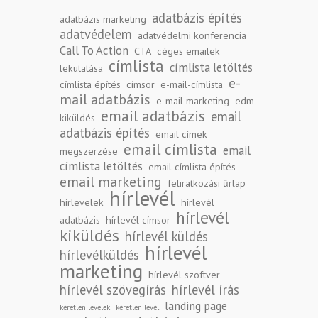
adatbázis építés
adatbázis marketing
adatvédelem
adatvédelmi konferencia
Call To Action
CTA
céges emailek
címlista
címlista letöltés
lekutatása
e-
címlista építés
címsor
e-mail-címlista
mail adatbázis
e-mail marketing
edm
email adatbázis
email
kiküldés
adatbázis építés
email címek
email címlista
email
megszerzése
címlista letöltés
email címlista építés
email marketing
feliratkozási űrlap
hírlevél
hírlevelek
hírlevél
hírlevél
adatbázis
hírlevél címsor
kiküldés
hírlevél küldés
hírlevél
hírlevélküldés
marketing
hírlevél szoftver
hírlevél szövegírás
hírlevél írás
landing page
kéretlen levelek
kéretlen levél