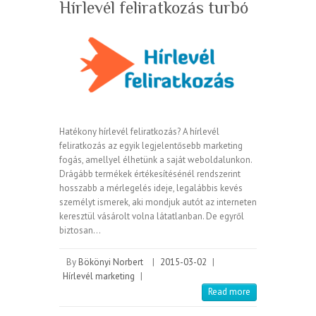
Hírlevél feliratkozás turbó
Hatékony hírlevél feliratkozás? A hírlevél
feliratkozás az egyik legjelentősebb marketing
fogás, amellyel élhetünk a saját weboldalunkon.
Drágább termékek értékesítésénél rendszerint
hosszabb a mérlegelés ideje, legalábbis kevés
személyt ismerek, aki mondjuk autót az interneten
keresztül vásárolt volna látatlanban. De egyről
biztosan…
By
Bökönyi Norbert
|
2015-03-02
|
Hírlevél marketing
|
Read more