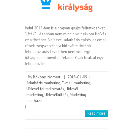
Indul 2018-ban is a hogyan gyűjts feliratkozókat
“játék”… Azonban nem mindig volt ekkora kihívás
ez a történet. A hírlevél adatbázis építés, az email
címek megszerzése, a hírlevélre történő
feliratkoztatás kezdetben nem volt egy
túlságosan bonyolult feladat. Csak kiraktál egy
feliratkozási…
By
Bökönyi Norbert
|
2018-01-09
|
Adatbázis marketing
,
E-mail marketing
,
Hírlevél feliratkoztatás
,
Hírlevél
marketing
,
Hírlevélküldés
,
Marketing
adatbázis
|
Read more