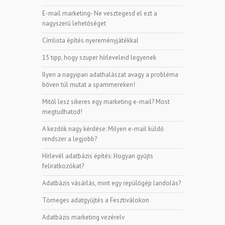
E-mail marketing- Ne vesztegesd el ezt a
nagyszerű lehetőséget
Címlista építés nyereményjátékkal
15 tipp, hogy szuper hírleveleid legyenek
Ilyen a nagyipari adathalászat avagy a probléma
bőven túl mutat a spammereken!
Mitől lesz sikeres egy marketing e-mail? Most
megtudhatod!
A kezdők nagy kérdése: Milyen e-mail küldő
rendszer a legjobb?
Hírlevél adatbázis építés: Hogyan gyűjts
feliratkozókat?
Adatbázis vásárlás, mint egy repülőgép landolás?
Tömeges adatgyűjtés a Fesztiválokon
Adatbázis marketing vezérelv