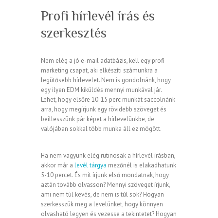
Profi hírlevél írás és
szerkesztés
Nem elég a jó e-mail adatbázis, kell egy profi
marketing csapat, aki elkészíti számunkra a
legütősebb hírlevelet. Nem is gondolnánk, hogy
egy ilyen EDM kiküldés mennyi munkával jár.
Lehet, hogy elsőre 10-15 perc munkát saccolnánk
arra, hogy megírjunk egy rövidebb szöveget és
beillesszünk pár képet a hírlevelünkbe, de
valójában sokkal több munka áll ez mögött.
Ha nem vagyunk elég rutinosak a hírlevél írásban,
akkor már a
levél tárgya
mezőnél is elakadhatunk
5-10 percet. És mit írjunk első mondatnak, hogy
aztán tovább olvasson? Mennyi szöveget írjunk,
ami nem túl kevés, de nem is túl sok? Hogyan
szerkesszük meg a levelünket, hogy könnyen
olvasható legyen és vezesse a tekintetet? Hogyan