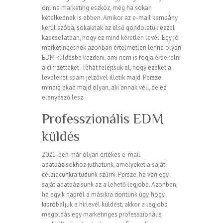
online marketing eszköz, még ha sokan
kételkednek is ebben. Amikor az e-mail kampány
kerül szóba, sokaknak az első gondolatuk ezzel
kapcsolatban, hogy ez mind kéretlen levél. Egy jó
marketingesnek azonban értelmetlen lenne olyan
EDM küldésbe kezdeni, ami nem is fogja érdekelni
a címzetteket. Tehát felejtsük el, hogy ezeket a
leveleket spam jelzővel illetik majd. Persze
mindig akad majd olyan, aki annak véli, de ez
elenyésző lesz.
Professzionális EDM
küldés
2021-ben már olyan értékes e-mail
adatbázisokhoz juthatunk, amelyeket a saját
célpiacunkra tudunk szűrni. Persze, ha van egy
saját adatbázisunk az a lehető legjobb. Azonban,
ha egyik napról a másikra döntünk úgy, hogy
kipróbáljuk a hírlevél küldést, akkor a legjobb
megoldás egy marketinges professzionális