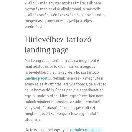
kiküldjük még egyszer azok számára, akik nem
nyitották meg az első alkalommal. A második
kiküldés során is értékes százalékokhoz jutunk a
megnyitási arányban és ez javítja a teljes
eredményt.
Hírlevélhez tartozó
landing page
Marketing csapatunk nem csak a megfelelő e-
mail adatbázis birtokában van és a legjobb
hírlevelet készíti el neked, de a hozzá tartozó
landing page
t is. Nekünk nem csak a megnyitási
arány és az átkattintási arány a fontos, de a végső
cél, a konverzió is. Ehhez pedig elengedhetetlen
egy jó landoló oldal. Mivel egy hírlevélben nem
tudunk mindent elmondani az adott termékről
vagy szolgáltatásról és nem is javasolt ezt
megtenni, ezért szükségünk lesz egy landoló
oldalra is.
Ha te is szeretnél egy ilyen
komplex marketing