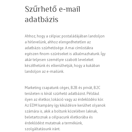
Szűrhető e-mail
adatbázis
Ahhoz, hogy a célpiac postaládájában landoljon
a hírlevelünk, ahhoz elengedhetetlen az
adatbázis szűrhetősége. A mai címlistákra
egészen finom-szűréseket is alkalmazhatunk. Így
akár teljesen személyre szabott leveleket
készíthetünk és elkerülhetjük, hogy a kukában
landoljon az e-mailünk.
Marketing csapatunk céges, B2B és privát, B2C
területen is kínál szűrhető adatbázist. Például
ilyen az életkor, lokáció vagy az érdeklődési kör.
Az EDM kampány így kiküldésre kerülhet olyanok
számára is, akik a boltunk közelében laknak,
beletartoznak a célpiacunk életkorába és
érdeklődést mutatnak a termékünk,
szolgáltatásunk iránt.