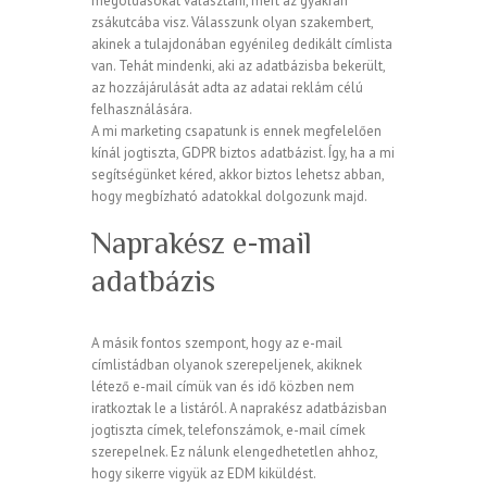
megoldásokat választani, mert az gyakran
zsákutcába visz. Válasszunk olyan szakembert,
akinek a tulajdonában egyénileg dedikált címlista
van. Tehát mindenki, aki az adatbázisba bekerült,
az hozzájárulását adta az adatai reklám célú
felhasználására.
A mi marketing csapatunk is ennek megfelelően
kínál jogtiszta, GDPR biztos adatbázist. Így, ha a mi
segítségünket kéred, akkor biztos lehetsz abban,
hogy megbízható adatokkal dolgozunk majd.
Naprakész e-mail
adatbázis
A másik fontos szempont, hogy az e-mail
címlistádban olyanok szerepeljenek, akiknek
létező e-mail címük van és idő közben nem
iratkoztak le a listáról. A naprakész adatbázisban
jogtiszta címek, telefonszámok, e-mail címek
szerepelnek. Ez nálunk elengedhetetlen ahhoz,
hogy sikerre vigyük az EDM kiküldést.