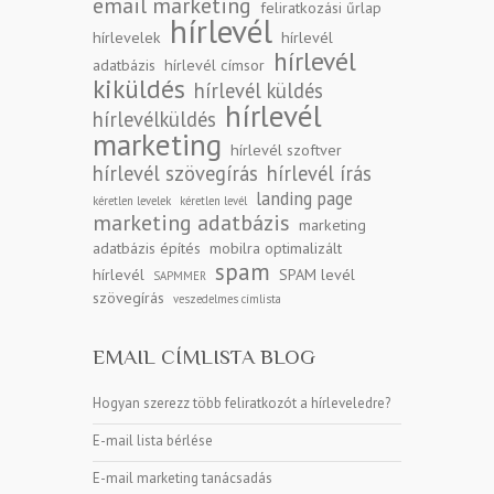
email marketing
feliratkozási űrlap
hírlevél
hírlevelek
hírlevél
hírlevél
adatbázis
hírlevél címsor
kiküldés
hírlevél küldés
hírlevél
hírlevélküldés
marketing
hírlevél szoftver
hírlevél szövegírás
hírlevél írás
landing page
kéretlen levelek
kéretlen levél
marketing adatbázis
marketing
adatbázis építés
mobilra optimalizált
spam
hírlevél
SPAM levél
SAPMMER
szövegírás
veszedelmes címlista
EMAIL CÍMLISTA BLOG
Hogyan szerezz több feliratkozót a hírleveledre?
E-mail lista bérlése
E-mail marketing tanácsadás