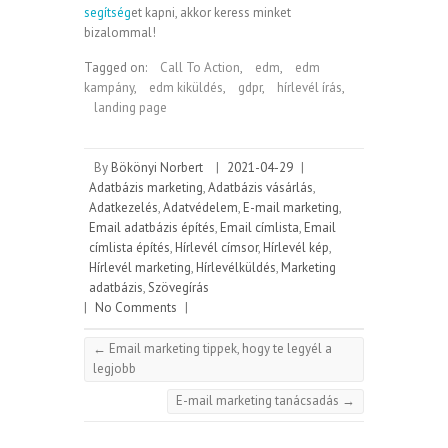
segítség
et kapni, akkor keress minket
bizalommal!
Tagged on:
Call To Action
,
edm
,
edm
kampány
,
edm kiküldés
,
gdpr
,
hírlevél írás
,
landing page
By
Bökönyi Norbert
|
2021-04-29
|
Adatbázis marketing
,
Adatbázis vásárlás
,
Adatkezelés
,
Adatvédelem
,
E-mail marketing
,
Email adatbázis építés
,
Email címlista
,
Email
címlista építés
,
Hírlevél címsor
,
Hírlevél kép
,
Hírlevél marketing
,
Hírlevélküldés
,
Marketing
adatbázis
,
Szövegírás
|
No Comments
|
←
Email marketing tippek, hogy te legyél a
legjobb
E-mail marketing tanácsadás
→