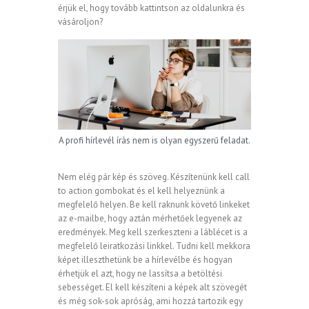
érjük el, hogy tovább kattintson az oldalunkra és
vásároljon?
A profi hírlevél írás nem is olyan egyszerű feladat.
Nem elég pár kép és szöveg. Készítenünk kell call
to action gombokat és el kell helyeznünk a
megfelelő helyen. Be kell raknunk követő linkeket
az e-mailbe, hogy aztán mérhetőek legyenek az
eredmények. Meg kell szerkeszteni a láblécet is a
megfelelő leiratkozási linkkel. Tudni kell mekkora
képet illeszthetünk be a hírlevélbe és hogyan
érhetjük el azt, hogy ne lassítsa a betöltési
sebességet. El kell készíteni a képek alt szövegét
és még sok-sok apróság, ami hozzá tartozik egy