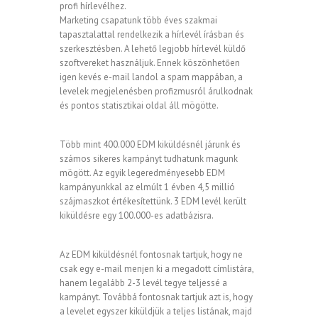
profi hírlevélhez.
Marketing csapatunk több éves szakmai
tapasztalattal rendelkezik a hírlevél írásban és
szerkesztésben. A lehető legjobb hírlevél küldő
szoftvereket használjuk. Ennek köszönhetően
igen kevés e-mail landol a spam mappában, a
levelek megjelenésben profizmusról árulkodnak
és pontos statisztikai oldal áll mögötte.
Több mint 400.000 EDM kiküldésnél járunk és
számos sikeres kampányt tudhatunk magunk
mögött. Az egyik legeredményesebb EDM
kampányunkkal az elmúlt 1 évben 4,5 millió
szájmaszkot értékesítettünk. 3 EDM levél került
kiküldésre egy 100.000-es adatbázisra.
Az EDM kiküldésnél fontosnak tartjuk, hogy ne
csak egy e-mail menjen ki a megadott címlistára,
hanem legalább 2-3 levél tegye teljessé a
kampányt. Továbbá fontosnak tartjuk azt is, hogy
a levelet egyszer kiküldjük a teljes listának, majd