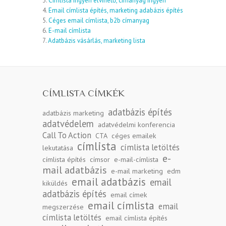
3.
Címlista ingyen elvihető, címanyag ingyen
4.
Email címlista építés, marketing adabázis építés
5.
Céges email címlista, b2b címanyag
6.
E-mail címlista
7.
Adatbázis vásárlás, marketing lista
CÍMLISTA CÍMKÉK
adatbázis építés
adatbázis marketing
adatvédelem
adatvédelmi konferencia
Call To Action
CTA
céges emailek
címlista
címlista letöltés
lekutatása
e-
címlista építés
címsor
e-mail-címlista
mail adatbázis
e-mail marketing
edm
email adatbázis
email
kiküldés
adatbázis építés
email címek
email címlista
email
megszerzése
címlista letöltés
email címlista építés