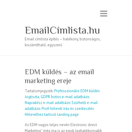
EmailCímlista.hu
Email címlista építés – hatékony, biztonságos,
kiszámítható, egyszerű
EDM küldés – az email
marketing ereje
Tartalomjegyzék:
Professzionális EDM küldés
Jogtiszta, GDPR biztos e-mail adatbázis
Naprakész e-mail adatbázis
Szűrhető e-mail
adatbázis
Profi hírlevél írás és szerkesztés
Hírlevélhez tartozó landing page
Az EDM vagyis teljes nevén Electronic direct
Marketing” még ma is az egyik leghatékonyabb