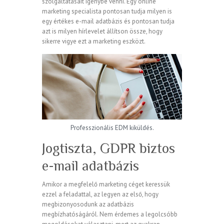
szolgáltatásait igénybe venni. Egy online
marketing specialista pontosan tudja milyen is
egy értékes e-mail adatbázis és pontosan tudja
azt is milyen hírlevelet állítson össze, hogy
sikerre vigye ezt a marketing eszközt.
Professzionális EDM kiküldés.
Jogtiszta, GDPR biztos
e-mail adatbázis
Amikor a megfelelő marketing céget keressük
ezzel a feladattal, az legyen az első, hogy
megbizonyosodunk az adatbázis
megbízhatóságáról. Nem érdemes a legolcsóbb