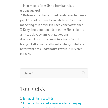
1. Mert mindig értesülsz a bombasztikus
újdonságokról.
2. Biztonságban leszel, mert rendszeres témám a
jogi hézagok, az email címlista kezelés, email
marketing és hírlevél kiküldés vonatkozásában.
3. Kényelmes, mert mindent elmesélek neked is,
amit tudok vagy amivel találkozom.
4. A magad ura leszel, mert te is tudni fogod
hogyan kell email adatbázist építeni, címlistába
befektetni, email adatbázist kezelni, hírlevelet
küldeni.
Search
Top 7 cikk
1.
Email címlista letöltés
2.
Email címlista eladó, azaz eladó címanyag