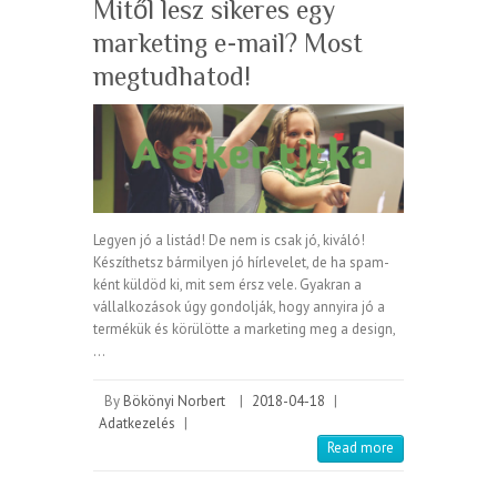
Mitől lesz sikeres egy
marketing e-mail? Most
megtudhatod!
Legyen jó a listád! De nem is csak jó, kiváló!
Készíthetsz bármilyen jó hírlevelet, de ha spam-
ként küldöd ki, mit sem érsz vele. Gyakran a
vállalkozások úgy gondolják, hogy annyira jó a
termékük és körülötte a marketing meg a design,
…
By
Bökönyi Norbert
|
2018-04-18
|
Adatkezelés
|
Read more