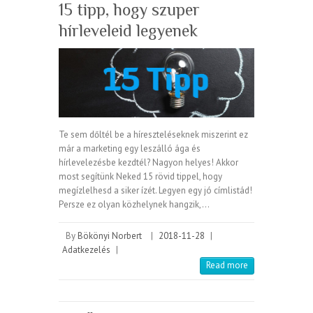
15 tipp, hogy szuper
hírleveleid legyenek
Te sem dőltél be a híreszteléseknek miszerint ez
már a marketing egy leszálló ága és
hírlevelezésbe kezdtél? Nagyon helyes! Akkor
most segítünk Neked 15 rövid tippel, hogy
megízlelhesd a siker ízét. Legyen egy jó címlistád!
Persze ez olyan közhelynek hangzik,…
By
Bökönyi Norbert
|
2018-11-28
|
Adatkezelés
|
Read more