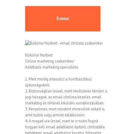
Bökönyi Norbert
Online marketing szakember/
Adatbázis marketing specialista
1. Mert mindig értesülsz a bombasztikus
újdonságokról.
2. Biztonságban leszel, mert rendszeres témám a
jogi hézagok, az email címlista kezelés, email
marketing és hírlevél kiküldés vonatkozásában.
3. Kényelmes, mert mindent elmesélek neked is,
amit tudok vagy amivel találkozom.
4. A magad ura leszel, mert te is tudni fogod
hogyan kell email adatbázist építeni, címlistába
befektetni, email adatbázist kezelni, hírlevelet