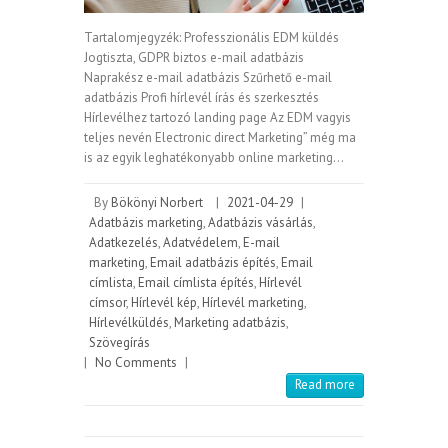
Tartalomjegyzék: Professzionális EDM küldés
Jogtiszta, GDPR biztos e-mail adatbázis
Naprakész e-mail adatbázis Szűrhető e-mail
adatbázis Profi hírlevél írás és szerkesztés
Hírlevélhez tartozó landing page Az EDM vagyis
teljes nevén Electronic direct Marketing” még ma
is az egyik leghatékonyabb online marketing…
By
Bökönyi Norbert
|
2021-04-29
|
Adatbázis marketing
,
Adatbázis vásárlás
,
Adatkezelés
,
Adatvédelem
,
E-mail
marketing
,
Email adatbázis építés
,
Email
címlista
,
Email címlista építés
,
Hírlevél
címsor
,
Hírlevél kép
,
Hírlevél marketing
,
Hírlevélküldés
,
Marketing adatbázis
,
Szövegírás
|
No Comments
|
Read more