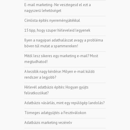
E-mail marketing- Ne vesztegesd el ezt a
nagyszerű lehetőséget
Címlista építés nyereményjátékkal
15 tipp, hogy szuper hírleveleid legyenek
Ilyen a nagyipari adathalászat avagy a probléma
bőven túl mutat a spammereken!
Mitől lesz sikeres egy marketing e-mail? Most
megtudhatod!
A kezdők nagy kérdése: Milyen e-mail küldő
rendszer a legjobb?
Hírlevél adatbázis építés: Hogyan gyűjts
feliratkozókat?
Adatbázis vásárlás, mint egy repülőgép landolás?
Tömeges adatgyűjtés a Fesztiválokon
Adatbázis marketing vezérelv