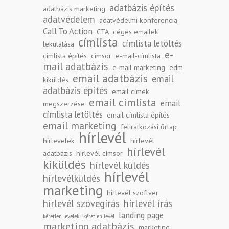
adatbázis építés
adatbázis marketing
adatvédelem
adatvédelmi konferencia
Call To Action
CTA
céges emailek
címlista
címlista letöltés
lekutatása
e-
címlista építés
címsor
e-mail-címlista
mail adatbázis
e-mail marketing
edm
email adatbázis
email
kiküldés
adatbázis építés
email címek
email címlista
email
megszerzése
címlista letöltés
email címlista építés
email marketing
feliratkozási űrlap
hírlevél
hírlevelek
hírlevél
hírlevél
adatbázis
hírlevél címsor
kiküldés
hírlevél küldés
hírlevél
hírlevélküldés
marketing
hírlevél szoftver
hírlevél szövegírás
hírlevél írás
landing page
kéretlen levelek
kéretlen levél
marketing adatbázis
marketing