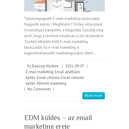
Tartalomjegyzék: E-mail marketing tanácsadás
Nagyobb elérés / Megfelelő CTA Kérj válaszokat
A személyes hangvétel a megoldás Győződj meg
arról, hogy a leveleid vizuálisan is jól nézzenek ki
Tesztelj kiküldés előtt E-mail marketing
tanácsadás Az e-mail marketing a
legeredményesebb marketingeszköz. Nem…
By
Bökönyi Norbert
|
2021-09-07
|
E-mail marketing
,
Email adatbázis
építés
,
Email címlista
,
Email címlista
építés
,
Hírlevél marketing
|
No Comments
|
Read more
EDM küldés – az email
marketing ereje