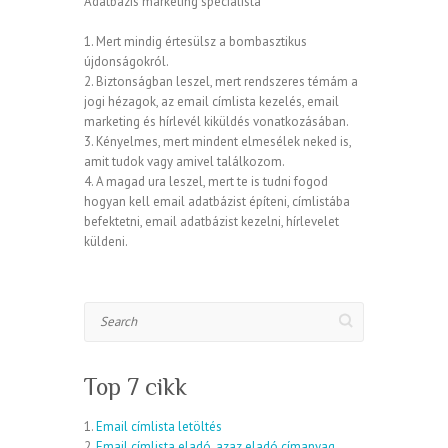
Adatbázis marketing specialista
1. Mert mindig értesülsz a bombasztikus
újdonságokról.
2. Biztonságban leszel, mert rendszeres témám a
jogi hézagok, az email címlista kezelés, email
marketing és hírlevél kiküldés vonatkozásában.
3. Kényelmes, mert mindent elmesélek neked is,
amit tudok vagy amivel találkozom.
4. A magad ura leszel, mert te is tudni fogod
hogyan kell email adatbázist építeni, címlistába
befektetni, email adatbázist kezelni, hírlevelet
küldeni.
Search
Top 7 cikk
1.
Email címlista letöltés
2.
Email címlista eladó, azaz eladó címanyag