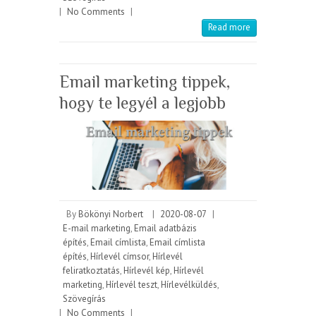
|
No Comments
|
Read more
Email marketing tippek,
hogy te legyél a legjobb
By
Bökönyi Norbert
|
2020-08-07
|
E-mail marketing
,
Email adatbázis
építés
,
Email címlista
,
Email címlista
építés
,
Hírlevél címsor
,
Hírlevél
feliratkoztatás
,
Hírlevél kép
,
Hírlevél
marketing
,
Hírlevél teszt
,
Hírlevélküldés
,
Szövegírás
|
No Comments
|