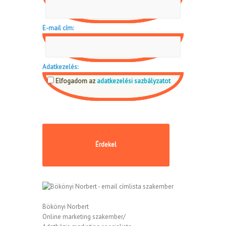
E-mail cím:
Adatkezelés:
Elfogadom az
adatkezelési sazbályzatot
Bökönyi Norbert
Online marketing szakember/