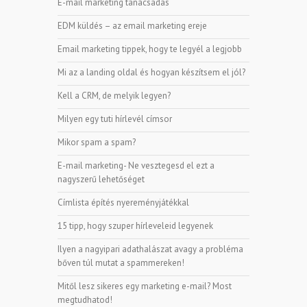
E-mail marketing tanácsadás
EDM küldés – az email marketing ereje
Email marketing tippek, hogy te legyél a legjobb
Mi az a landing oldal és hogyan készítsem el jól?
Kell a CRM, de melyik legyen?
Milyen egy tuti hírlevél címsor
Mikor spam a spam?
E-mail marketing- Ne vesztegesd el ezt a
nagyszerű lehetőséget
Címlista építés nyereményjátékkal
15 tipp, hogy szuper hírleveleid legyenek
Ilyen a nagyipari adathalászat avagy a probléma
bőven túl mutat a spammereken!
Mitől lesz sikeres egy marketing e-mail? Most
megtudhatod!