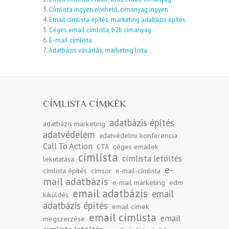
3.
Címlista ingyen elvihető, címanyag ingyen
4.
Email címlista építés, marketing adabázis építés
5.
Céges email címlista, b2b címanyag
6.
E-mail címlista
7.
Adatbázis vásárlás, marketing lista
CÍMLISTA CÍMKÉK
adatbázis építés
adatbázis marketing
adatvédelem
adatvédelmi konferencia
Call To Action
CTA
céges emailek
címlista
címlista letöltés
lekutatása
e-
címlista építés
címsor
e-mail-címlista
mail adatbázis
e-mail marketing
edm
email adatbázis
email
kiküldés
adatbázis építés
email címek
email címlista
email
megszerzése