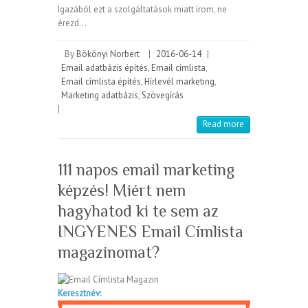
Igazából ezt a szolgáltatások miatt írom, ne
érezd…
By
Bökönyi Norbert
|
2016-06-14
|
Email adatbázis építés
,
Email címlista
,
Email címlista építés
,
Hírlevél marketing
,
Marketing adatbázis
,
Szövegírás
|
Read more
111 napos email marketing
képzés! Miért nem
hagyhatod ki te sem az
INGYENES Email Címlista
magazinomat?
Keresztnév: