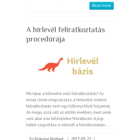
Read more
A hírlevél feliratkoztatás
procedúrája
Mit takar a hírlevélre való feliratkoztatás? Az
email címek megszerzése, a hírlevélre történő
feliratkoztatás nem egy túlbonyolított folyamat,
de mégis azzá vált az utóbbi években, mert senki
sem akar már hírlevelekre feliratkozni. A jogi
háttér szigorítása is nehezíti a feliratkoztatási…
By
Bökönyi Norbert
|
2017-05-22
|