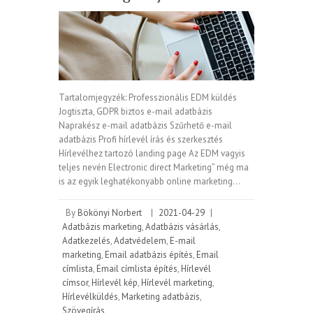
Tartalomjegyzék: Professzionális EDM küldés
Jogtiszta, GDPR biztos e-mail adatbázis
Naprakész e-mail adatbázis Szűrhető e-mail
adatbázis Profi hírlevél írás és szerkesztés
Hírlevélhez tartozó landing page Az EDM vagyis
teljes nevén Electronic direct Marketing” még ma
is az egyik leghatékonyabb online marketing…
By
Bökönyi Norbert
|
2021-04-29
|
Adatbázis marketing
,
Adatbázis vásárlás
,
Adatkezelés
,
Adatvédelem
,
E-mail
marketing
,
Email adatbázis építés
,
Email
címlista
,
Email címlista építés
,
Hírlevél
címsor
,
Hírlevél kép
,
Hírlevél marketing
,
Hírlevélküldés
,
Marketing adatbázis
,
Szövegírás