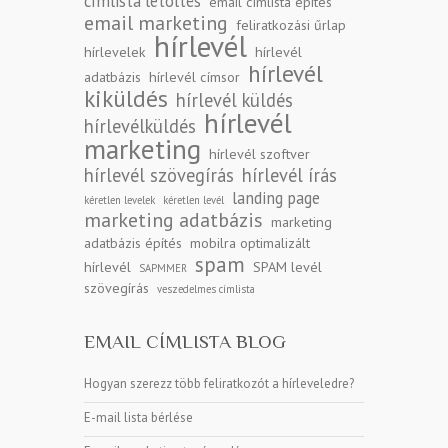
címlista letöltés
email címlista építés
email marketing
feliratkozási űrlap
hírlevél
hírlevelek
hírlevél
hírlevél
adatbázis
hírlevél címsor
kiküldés
hírlevél küldés
hírlevél
hírlevélküldés
marketing
hírlevél szoftver
hírlevél szövegírás
hírlevél írás
landing page
kéretlen levelek
kéretlen levél
marketing adatbázis
marketing
adatbázis építés
mobilra optimalizált
spam
hírlevél
SPAM levél
SAPMMER
szövegírás
veszedelmes címlista
EMAIL CÍMLISTA BLOG
Hogyan szerezz több feliratkozót a hírleveledre?
E-mail lista bérlése