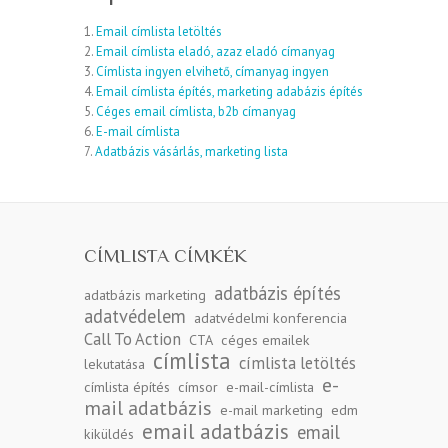
1.
Email címlista letöltés
2.
Email címlista eladó, azaz eladó címanyag
3.
Címlista ingyen elvihető, címanyag ingyen
4.
Email címlista építés, marketing adabázis építés
5.
Céges email címlista, b2b címanyag
6.
E-mail címlista
7.
Adatbázis vásárlás, marketing lista
CÍMLISTA CÍMKÉK
adatbázis építés
adatbázis marketing
adatvédelem
adatvédelmi konferencia
Call To Action
CTA
céges emailek
címlista
címlista letöltés
lekutatása
e-
címlista építés
címsor
e-mail-címlista
mail adatbázis
e-mail marketing
edm
email adatbázis
email
kiküldés