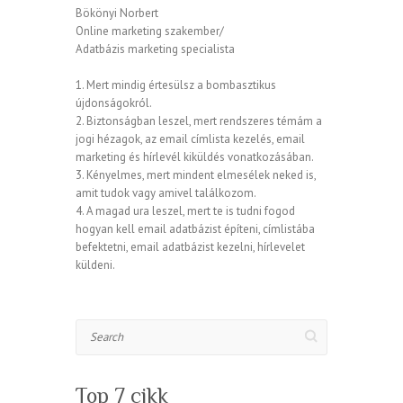
Bökönyi Norbert
Online marketing szakember/
Adatbázis marketing specialista
1. Mert mindig értesülsz a bombasztikus
újdonságokról.
2. Biztonságban leszel, mert rendszeres témám a
jogi hézagok, az email címlista kezelés, email
marketing és hírlevél kiküldés vonatkozásában.
3. Kényelmes, mert mindent elmesélek neked is,
amit tudok vagy amivel találkozom.
4. A magad ura leszel, mert te is tudni fogod
hogyan kell email adatbázist építeni, címlistába
befektetni, email adatbázist kezelni, hírlevelet
küldeni.
Search
Top 7 cikk