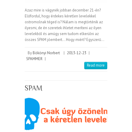
Azaz mire is vágynék jobban december 21-én?
Előfordul, hogy érdekes kéretlen levelekkel
ostromolnak téged is? Nálam is megtörténik az
ilyesmi, de én szeretek ihletet meríteni az ilyen
levelekből és amúgy sem tudom elkerülni az
összes SPAM jóembert… Hogy miért? Egyszerű…
By
Bökönyi Norbert
|
2013-12-23
|
SPAMMER
|
Read more
SPAM