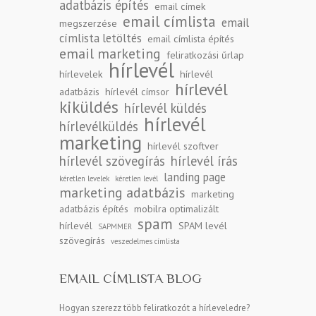
adatbázis építés
email címek
email címlista
email
megszerzése
címlista letöltés
email címlista építés
email marketing
feliratkozási űrlap
hírlevél
hírlevelek
hírlevél
hírlevél
adatbázis
hírlevél címsor
kiküldés
hírlevél küldés
hírlevél
hírlevélküldés
marketing
hírlevél szoftver
hírlevél szövegírás
hírlevél írás
landing page
kéretlen levelek
kéretlen levél
marketing adatbázis
marketing
adatbázis építés
mobilra optimalizált
spam
hírlevél
SPAM levél
SAPMMER
szövegírás
veszedelmes címlista
EMAIL CÍMLISTA BLOG
Hogyan szerezz több feliratkozót a hírleveledre?