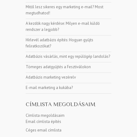
Mitől lesz sikeres egy marketing e-mail? Most
megtudhatod!
A kezdők nagy kérdése: Milyen e-mail küldő
rendszer a legjobb?
Hírlevél adatbázis építés: Hogyan gyűjts
feliratkozókat?
Adatbázis vásárlás, mint egy repülőgép landolás?
Tömeges adatgyűjtés a Fesztiválokon
Adatbázis marketing vezérelv
E-mail marketing a kukába?
CÍMLISTA MEGOLDÁSAIM
Címlista megoldásaim
Email címlista építés
Céges email címlista