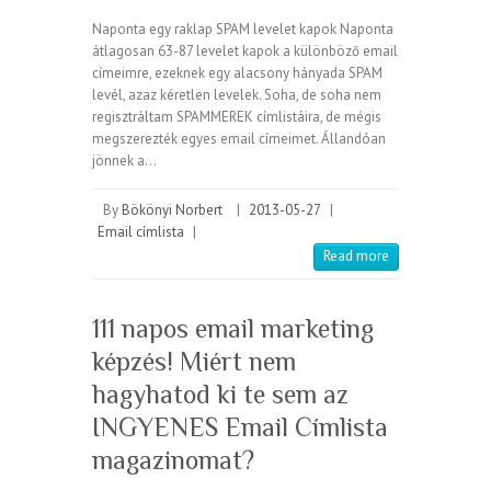
Naponta egy raklap SPAM levelet kapok Naponta
átlagosan 63-87 levelet kapok a különböző email
címeimre, ezeknek egy alacsony hányada SPAM
levél, azaz kéretlen levelek. Soha, de soha nem
regisztráltam SPAMMEREK címlistáira, de mégis
megszerezték egyes email címeimet. Állandóan
jönnek a…
By
Bökönyi Norbert
|
2013-05-27
|
Email címlista
|
Read more
111 napos email marketing
képzés! Miért nem
hagyhatod ki te sem az
INGYENES Email Címlista
magazinomat?