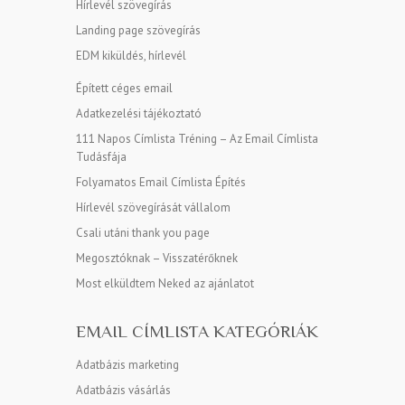
Hírlevél szövegírás
Landing page szövegírás
EDM kiküldés, hírlevél
Épített céges email
Adatkezelési tájékoztató
111 Napos Címlista Tréning – Az Email Címlista
Tudásfája
Folyamatos Email Címlista Építés
Hírlevél szövegírását vállalom
Csali utáni thank you page
Megosztóknak – Visszatérőknek
Most elküldtem Neked az ajánlatot
EMAIL CÍMLISTA KATEGÓRIÁK
Adatbázis marketing
Adatbázis vásárlás