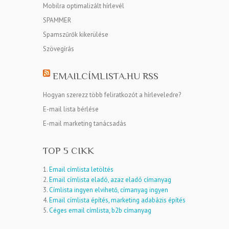
Mobilra optimalizált hírlevél
SPAMMER
Spamszűrők kikerülése
Szövegírás
EMAILCÍMLISTA.HU RSS
Hogyan szerezz több feliratkozót a hírleveledre?
E-mail lista bérlése
E-mail marketing tanácsadás
TOP 5 CIKK
1.
Email címlista letöltés
2.
Email címlista eladó, azaz eladó címanyag
3.
Címlista ingyen elvihető, címanyag ingyen
4.
Email címlista építés, marketing adabázis építés
5.
Céges email címlista, b2b címanyag