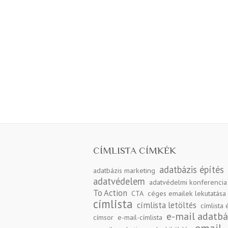
CÍMLISTA CÍMKÉK
adatbázis építés
adatbázis marketing
adatvédelem
adatvédelmi konferencia
To Action
CTA
céges emailek lekutatása
címlista
címlista letöltés
címlista 
e-mail adatbá
címsor
e-mail-címlista