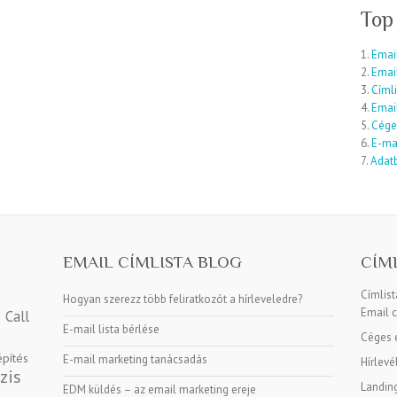
Top
1.
Email
2.
Emai
3.
Címli
4.
Email
5.
Cége
6.
E-mai
7.
Adatb
EMAIL CÍMLISTA BLOG
CÍM
Címlis
Hogyan szerezz több feliratkozót a hírleveledre?
Email c
Call
E-mail lista bérlése
Céges e
építés
E-mail marketing tanácsadás
Hírlevé
zis
Landin
EDM küldés – az email marketing ereje