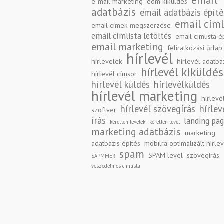
email
e-mail marketing
edm kiküldés
adatbázis
email adatbázis építé
email címl
email címek megszerzése
email címlista letöltés
email címlista é
email marketing
feliratkozási űrlap
hírlevél
hírlevelek
hírlevél adatbá
hírlevél kiküldés
hírlevél címsor
hírlevél küldés
hírlevélküldés
hírlevél marketing
hírlevé
hírlevél szövegírás
hírlev
szoftver
írás
landing pa
kéretlen levelek
kéretlen levél
marketing adatbázis
marketing
adatbázis építés
mobilra optimalizált hírle
spam
SPAM levél
szövegírás
SAPMMER
veszedelmes címlista