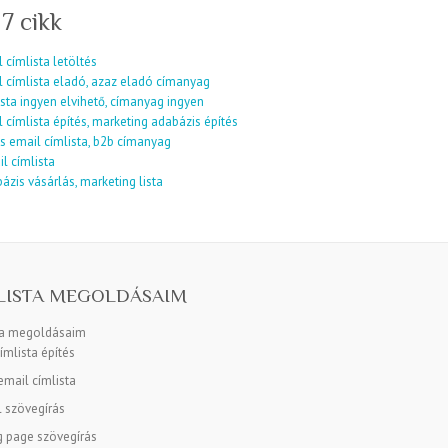
 7 cikk
 címlista letöltés
l címlista eladó, azaz eladó címanyag
sta ingyen elvihető, címanyag ingyen
 címlista építés, marketing adabázis építés
s email címlista, b2b címanyag
l címlista
ázis vásárlás, marketing lista
LISTA MEGOLDÁSAIM
ta megoldásaim
ímlista építés
mail címlista
l szövegírás
g page szövegírás