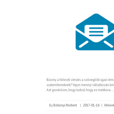
Bizony a hírlevél címzés a szövegírók igazi rém
szakembereknek? Vajon mennyi vállalkozás követ
Azt gondolom, hogy tudod, hogy ez mekkora…
By
Bökönyi Norbert
|
2017-01-16
|
Hírlev