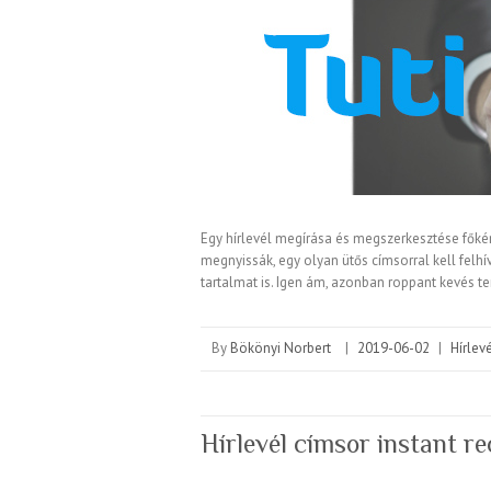
Egy hírlevél megírása és megszerkesztése főkén
megnyissák, egy olyan ütős címsorral kell felh
tartalmat is. Igen ám, azonban roppant kevés 
By
Bökönyi Norbert
|
2019-06-02
|
Hírlev
Hírlevél címsor instant re