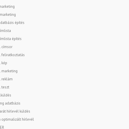
marketing
 marketing
datbázis építés
ímlista
ímlista építés
l címsor
l feliratkoztatás
l kép
l marketing
l reklám
l teszt
lküldés
ng adatbázis
rát hírlevél küldés
 optimalizált hírlevél
ER