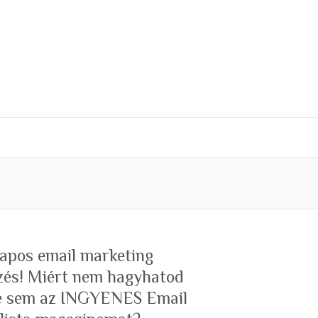
 napos email marketing
zés! Miért nem hagyhatod
te sem az INGYENES Email