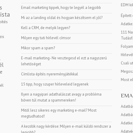
EDM kik
s
Email marketing tippek, hogy te legyél a legjobb
ista
Épített
Mi az a landing oldal és hogyan készítsem el jól?
pítés
Adatkez
Kell a CRM, de melyik legyen?
111 Nap
zis
Milyen egy tuti hírlevél címsor
Tudásf
Folyama
Mikor spam a spam?
Hírlevé
E-mail marketing- Ne vesztegesd el ezt a nagyszerű
l
Csali u
él
lehetőséget
ge
Megosz
Címlista építés nyereményjátékkal
Most e
15 tipp, hogy szuper hírleveleid legyenek
vél
Ilyen a nagyipari adathalászat avagy a probléma
EMA
bőven túl mutat a spammereken!
Adatbá
Mitől lesz sikeres egy marketing e-mail? Most
Adatbáz
megtudhatod!
Adatke
A kezdők nagy kérdése: Milyen e-mail küldő rendszer a
Adatvé
legjobb?