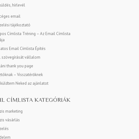
üldés, hírlevél
 céges email
elési tájékoztató
os Címlista Tréning – Az Email Címlista
ája
tos Email Címlista Építés
l szövegírását vállalom
táni thank you page
tóknak – Visszatérőknek
lküldtem Neked az ajánlatot
IL CÍMLISTA KATEGÓRIÁK
zis marketing
is vásárlás
zelés
delem