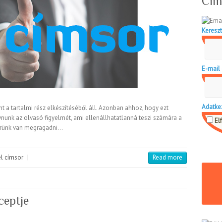
Cím
Kereszt
E-mail 
Adatke
t a tartalmi rész elkészítéséből áll. Azonban ahhoz, hogy ezt
ívnunk az olvasó figyelmét, ami ellenállhatatlanná teszi számára a
El
terünk van megragadni…
él címsor
|
Read more
ceptje