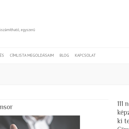
kiszámítható, egyszerű
TÉS
CÍMLISTA MEGOLDÁSAIM
BLOG
KAPCSOLAT
111
ímsor
kép
ki 