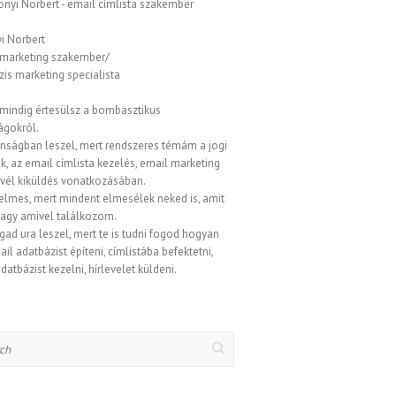
i Norbert
 marketing szakember/
is marketing specialista
 mindig értesülsz a bombasztikus
ágokról.
onságban leszel, mert rendszeres témám a jogi
, az email címlista kezelés, email marketing
evél kiküldés vonatkozásában.
elmes, mert mindent elmesélek neked is, amit
vagy amivel találkozom.
gad ura leszel, mert te is tudni fogod hogyan
ail adatbázist építeni, címlistába befektetni,
datbázist kezelni, hírlevelet küldeni.