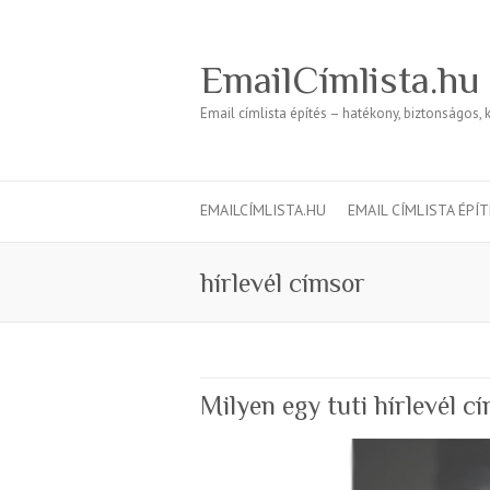
EmailCímlista.hu
Email címlista építés – hatékony, biztonságos, 
EMAILCÍMLISTA.HU
EMAIL CÍMLISTA ÉPÍ
hírlevél címsor
Milyen egy tuti hírlevél c