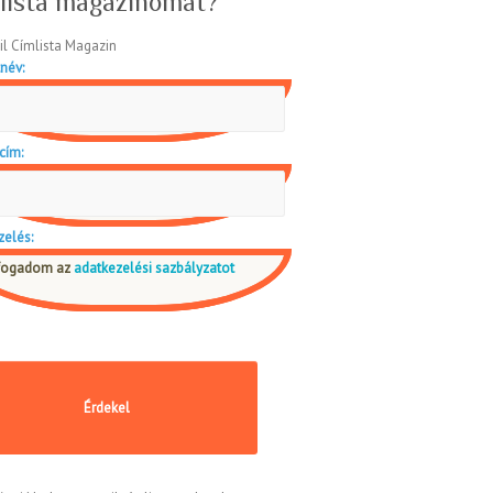
lista magazinomat?
név:
cím:
zelés:
fogadom az
adatkezelési sazbályzatot