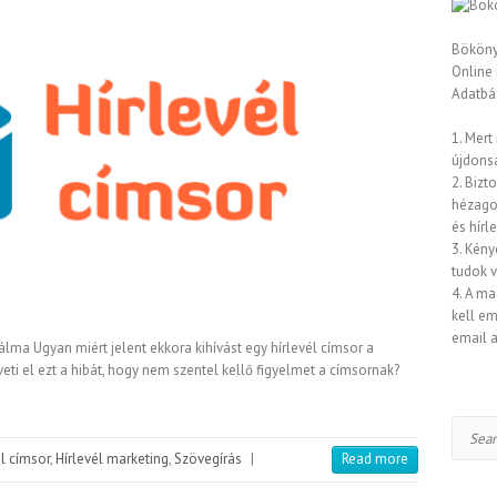
Bököny
Online
Adatbáz
1. Mert
újdons
2. Bizt
hézagok
és hírl
3. Kény
tudok 
4. A ma
kell em
email a
álma Ugyan miért jelent ekkora kihívást egy hírlevél címsor a
i el ezt a hibát, hogy nem szentel kellő figyelmet a címsornak?
Search
él címsor
,
Hírlevél marketing
,
Szövegírás
|
Read more