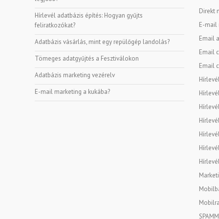
Direkt 
Hírlevél adatbázis építés: Hogyan gyűjts
E-mail
feliratkozókat?
Email a
Adatbázis vásárlás, mint egy repülőgép landolás?
Email c
Tömeges adatgyűjtés a Fesztiválokon
Email c
Adatbázis marketing vezérelv
Hírlevé
E-mail marketing a kukába?
Hírlevé
Hírlevé
Hírlevé
Hírlevé
Hírlevé
Hírlevé
Marketi
Mobilba
Mobilra
SPAMM