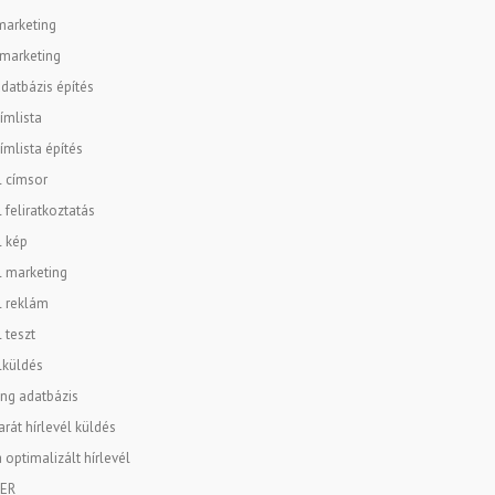
marketing
 marketing
datbázis építés
ímlista
ímlista építés
l címsor
l feliratkoztatás
l kép
l marketing
l reklám
l teszt
lküldés
ng adatbázis
rát hírlevél küldés
 optimalizált hírlevél
ER