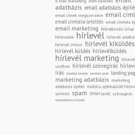
email
e-mail marketing
edm kiküldés
adatbázis
email adatbázis építé
email címl
email címek megszerzése
email címlista letöltés
email címlista é
email marketing
feliratkozási űrlap
hírlevél
hírlevelek
hírlevél adatbá
hírlevél kiküldés
hírlevél címsor
hírlevél küldés
hírlevélküldés
hírlevél marketing
hírlevé
hírlevél szövegírás
hírlev
szoftver
írás
landing pa
kéretlen levelek
kéretlen levél
marketing adatbázis
marketing
adatbázis építés
mobilra optimalizált hírle
spam
SPAM levél
szövegírás
SAPMMER
veszedelmes címlista