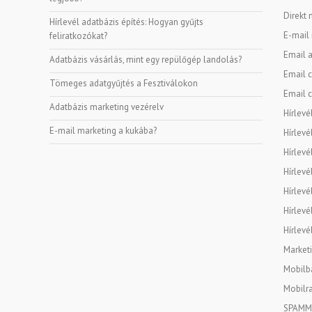
Direkt 
Hírlevél adatbázis építés: Hogyan gyűjts
E-mail
feliratkozókat?
Email a
Adatbázis vásárlás, mint egy repülőgép landolás?
Email c
Tömeges adatgyűjtés a Fesztiválokon
Email c
Adatbázis marketing vezérelv
Hírlevé
E-mail marketing a kukába?
Hírlevé
Hírlevé
Hírlevé
Hírlevé
Hírlevé
Hírlevé
Marketi
Mobilba
Mobilra
SPAMM