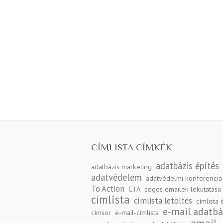
CÍMLISTA CÍMKÉK
adatbázis építés
adatbázis marketing
adatvédelem
adatvédelmi konferencia
To Action
CTA
céges emailek lekutatása
címlista
címlista letöltés
címlista 
e-mail adatbá
címsor
e-mail-címlista