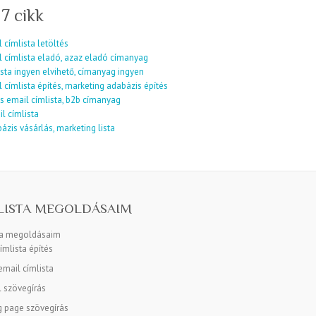
 7 cikk
 címlista letöltés
l címlista eladó, azaz eladó címanyag
sta ingyen elvihető, címanyag ingyen
 címlista építés, marketing adabázis építés
s email címlista, b2b címanyag
l címlista
ázis vásárlás, marketing lista
LISTA MEGOLDÁSAIM
ta megoldásaim
ímlista építés
mail címlista
l szövegírás
g page szövegírás