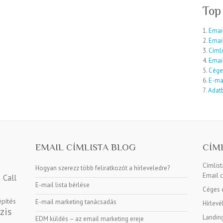
Top
1.
Email
2.
Emai
3.
Címli
4.
Email
5.
Cége
6.
E-mai
7.
Adatb
EMAIL CÍMLISTA BLOG
CÍM
Címlis
Hogyan szerezz több feliratkozót a hírleveledre?
Email c
Call
E-mail lista bérlése
Céges e
építés
E-mail marketing tanácsadás
Hírlevé
zis
Landin
EDM küldés – az email marketing ereje