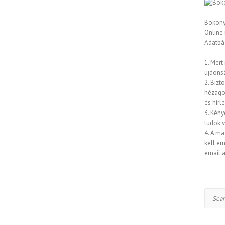
Bököny
Online
Adatbáz
1. Mert
újdons
2. Bizt
hézagok
és hírl
3. Kény
tudok 
4. A ma
kell em
email a
Search