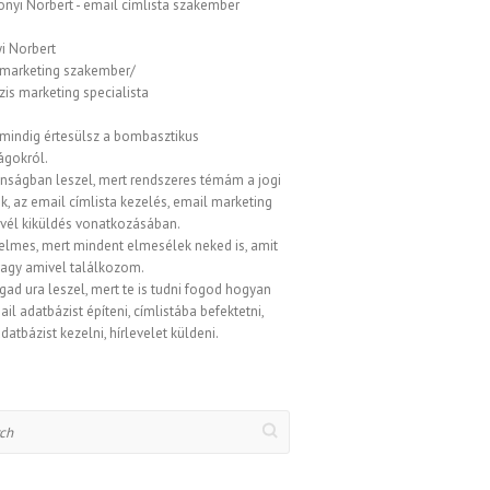
i Norbert
 marketing szakember/
is marketing specialista
 mindig értesülsz a bombasztikus
ágokról.
onságban leszel, mert rendszeres témám a jogi
, az email címlista kezelés, email marketing
evél kiküldés vonatkozásában.
elmes, mert mindent elmesélek neked is, amit
vagy amivel találkozom.
gad ura leszel, mert te is tudni fogod hogyan
ail adatbázist építeni, címlistába befektetni,
datbázist kezelni, hírlevelet küldeni.