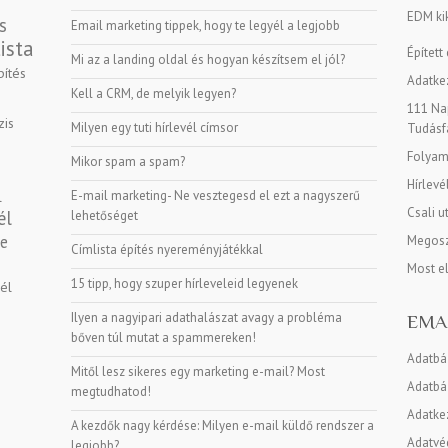
EDM kik
s
Email marketing tippek, hogy te legyél a legjobb
ista
Épített
Mi az a landing oldal és hogyan készítsem el jól?
pítés
Adatkez
Kell a CRM, de melyik legyen?
111 Nap
zis
Milyen egy tuti hírlevél címsor
Tudásf
Folyama
Mikor spam a spam?
Hírlevé
E-mail marketing- Ne vesztegesd el ezt a nagyszerű
l
Csali u
él
lehetőséget
ge
Megosz
Címlista építés nyereményjátékkal
Most e
15 tipp, hogy szuper hírleveleid legyenek
vél
Ilyen a nagyipari adathalászat avagy a probléma
EMA
bőven túl mutat a spammereken!
Adatbá
Mitől lesz sikeres egy marketing e-mail? Most
Adatbáz
megtudhatod!
Adatke
A kezdők nagy kérdése: Milyen e-mail küldő rendszer a
Adatvé
legjobb?