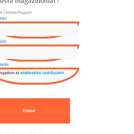
lista magazinomat?
név:
cím:
zelés:
fogadom az
adatkezelési sazbályzatot