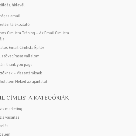
üldés, hírlevél
 céges email
elési tájékoztató
os Címlista Tréning – Az Email Címlista
ája
tos Email Címlista Építés
l szövegírását vállalom
táni thank you page
tóknak – Visszatérőknek
lküldtem Neked az ajánlatot
IL CÍMLISTA KATEGÓRIÁK
zis marketing
is vásárlás
zelés
delem