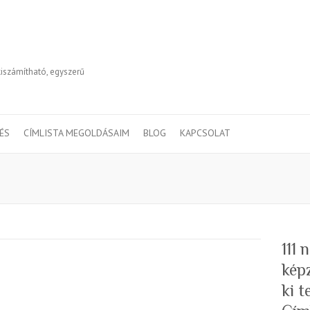
kiszámítható, egyszerű
TÉS
CÍMLISTA MEGOLDÁSAIM
BLOG
KAPCSOLAT
111
kép
ki 