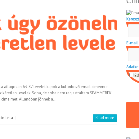
Cím
Kereszt
E-mail 
Adatke
El
a átlagosan 63-87 levelet kapok a különböző email címeimre,
z kéretlen levelek. Soha, de soha nem regisztráltam SPAMMEREK
l címeimet. Állandóan jönnek a…
címlista
|
Read more