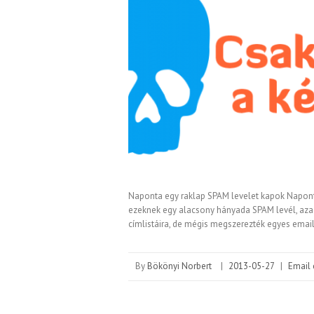
Naponta egy raklap SPAM levelet kapok Napont
ezeknek egy alacsony hányada SPAM levél, aza
címlistáira, de mégis megszerezték egyes emai
By
Bökönyi Norbert
|
2013-05-27
|
Email 