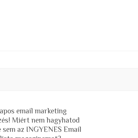
 napos email marketing
zés! Miért nem hagyhatod
te sem az INGYENES Email