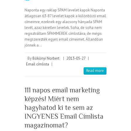
Naponta egy raklap SPAM levelet kapok Naponta
átlagosan 63-87 levelet kapok a különböző email
címeimre, ezeknek egy alacsony hányada SPAM
levél, azaz kéretlen levelek. Soha, de soha nem
regisztráltam SPAMMEREK címlistáira, de mégis
megszerezték egyes email címeimet. Állandóan
jönnek a…
By
Bökönyi Norbert
|
2013-05-27
|
Email címlista
|
Read more
111 napos email marketing
képzés! Miért nem
hagyhatod ki te sem az
INGYENES Email Címlista
magazinomat?