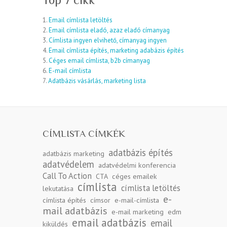
1.
Email címlista letöltés
2.
Email címlista eladó, azaz eladó címanyag
3.
Címlista ingyen elvihető, címanyag ingyen
4.
Email címlista építés, marketing adabázis építés
5.
Céges email címlista, b2b címanyag
6.
E-mail címlista
7.
Adatbázis vásárlás, marketing lista
CÍMLISTA CÍMKÉK
adatbázis építés
adatbázis marketing
adatvédelem
adatvédelmi konferencia
Call To Action
CTA
céges emailek
címlista
címlista letöltés
lekutatása
e-
címlista építés
címsor
e-mail-címlista
mail adatbázis
e-mail marketing
edm
email adatbázis
email
kiküldés