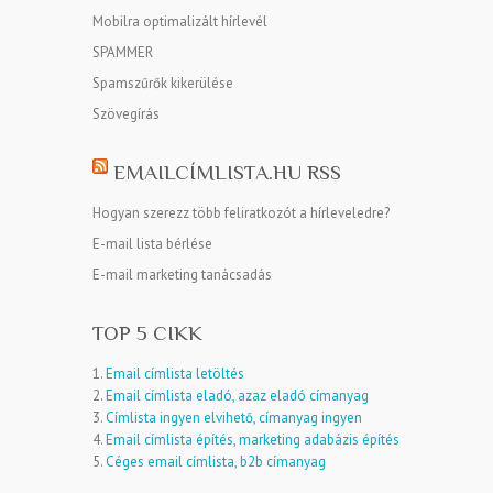
Mobilra optimalizált hírlevél
SPAMMER
Spamszűrők kikerülése
Szövegírás
EMAILCÍMLISTA.HU RSS
Hogyan szerezz több feliratkozót a hírleveledre?
E-mail lista bérlése
E-mail marketing tanácsadás
TOP 5 CIKK
1.
Email címlista letöltés
2.
Email címlista eladó, azaz eladó címanyag
3.
Címlista ingyen elvihető, címanyag ingyen
4.
Email címlista építés, marketing adabázis építés
5.
Céges email címlista, b2b címanyag