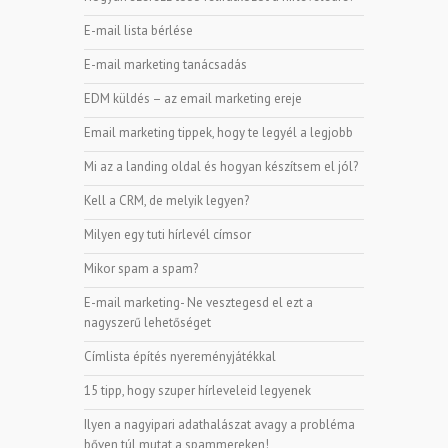
E-mail lista bérlése
E-mail marketing tanácsadás
EDM küldés – az email marketing ereje
Email marketing tippek, hogy te legyél a legjobb
Mi az a landing oldal és hogyan készítsem el jól?
Kell a CRM, de melyik legyen?
Milyen egy tuti hírlevél címsor
Mikor spam a spam?
E-mail marketing- Ne vesztegesd el ezt a
nagyszerű lehetőséget
Címlista építés nyereményjátékkal
15 tipp, hogy szuper hírleveleid legyenek
Ilyen a nagyipari adathalászat avagy a probléma
bőven túl mutat a spammereken!