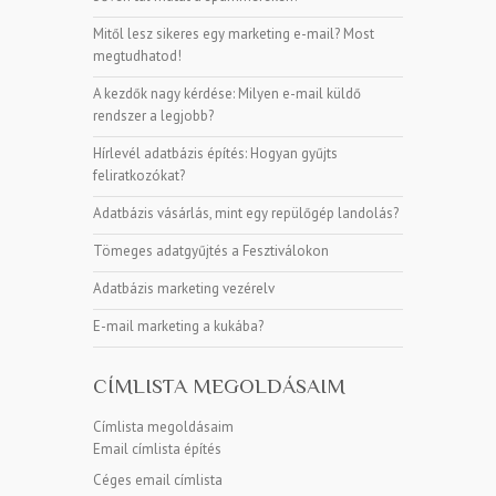
Mitől lesz sikeres egy marketing e-mail? Most
megtudhatod!
A kezdők nagy kérdése: Milyen e-mail küldő
rendszer a legjobb?
Hírlevél adatbázis építés: Hogyan gyűjts
feliratkozókat?
Adatbázis vásárlás, mint egy repülőgép landolás?
Tömeges adatgyűjtés a Fesztiválokon
Adatbázis marketing vezérelv
E-mail marketing a kukába?
CÍMLISTA MEGOLDÁSAIM
Címlista megoldásaim
Email címlista építés
Céges email címlista