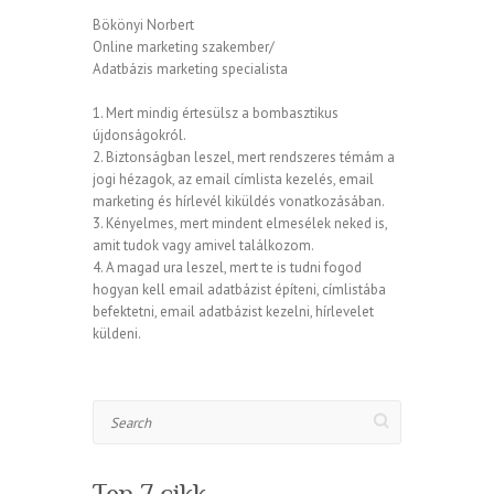
Bökönyi Norbert
Online marketing szakember/
Adatbázis marketing specialista
1. Mert mindig értesülsz a bombasztikus
újdonságokról.
2. Biztonságban leszel, mert rendszeres témám a
jogi hézagok, az email címlista kezelés, email
marketing és hírlevél kiküldés vonatkozásában.
3. Kényelmes, mert mindent elmesélek neked is,
amit tudok vagy amivel találkozom.
4. A magad ura leszel, mert te is tudni fogod
hogyan kell email adatbázist építeni, címlistába
befektetni, email adatbázist kezelni, hírlevelet
küldeni.
Search
Top 7 cikk