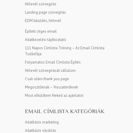
Hírlevél szövegírás
Landing page szövegírás
EDM kiküldés, hírlevél
Épített céges email
Adatkezelési tájékoztató
111 Napos Címlista Tréning – Az Email Címlista
Tudásfája
Folyamatos Email Címlista Építés
Hírlevél szövegírását vállalom
Csali utáni thank you page
Megosztóknak – Visszatérőknek
Most elküldtem Neked az ajánlatot
EMAIL CÍMLISTA KATEGÓRIÁK
Adatbázis marketing
Adatbázis vásárlás