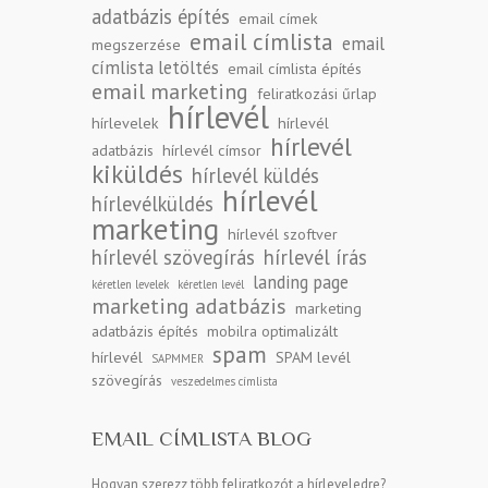
adatbázis építés
email címek
email címlista
email
megszerzése
címlista letöltés
email címlista építés
email marketing
feliratkozási űrlap
hírlevél
hírlevelek
hírlevél
hírlevél
adatbázis
hírlevél címsor
kiküldés
hírlevél küldés
hírlevél
hírlevélküldés
marketing
hírlevél szoftver
hírlevél szövegírás
hírlevél írás
landing page
kéretlen levelek
kéretlen levél
marketing adatbázis
marketing
adatbázis építés
mobilra optimalizált
spam
hírlevél
SPAM levél
SAPMMER
szövegírás
veszedelmes címlista
EMAIL CÍMLISTA BLOG
Hogyan szerezz több feliratkozót a hírleveledre?