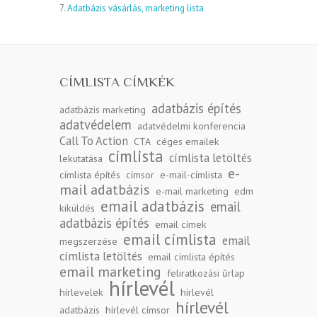
7.
Adatbázis vásárlás, marketing lista
CÍMLISTA CÍMKÉK
adatbázis építés
adatbázis marketing
adatvédelem
adatvédelmi konferencia
Call To Action
CTA
céges emailek
címlista
címlista letöltés
lekutatása
e-
címlista építés
címsor
e-mail-címlista
mail adatbázis
e-mail marketing
edm
email adatbázis
email
kiküldés
adatbázis építés
email címek
email címlista
email
megszerzése
címlista letöltés
email címlista építés
email marketing
feliratkozási űrlap
hírlevél
hírlevelek
hírlevél
hírlevél
adatbázis
hírlevél címsor