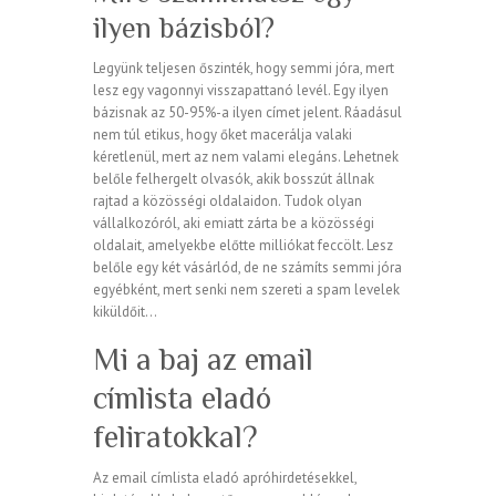
ilyen bázisból?
Legyünk teljesen őszinték, hogy semmi jóra, mert
lesz egy vagonnyi visszapattanó levél. Egy ilyen
bázisnak az 50-95%-a ilyen címet jelent. Ráadásul
nem túl etikus, hogy őket macerálja valaki
kéretlenül, mert az nem valami elegáns. Lehetnek
belőle felhergelt olvasók, akik bosszút állnak
rajtad a közösségi oldalaidon. Tudok olyan
vállalkozóról, aki emiatt zárta be a közösségi
oldalait, amelyekbe előtte milliókat feccölt. Lesz
belőle egy két vásárlód, de ne számíts semmi jóra
egyébként, mert senki nem szereti a spam levelek
kiküldőit…
Mi a baj az email
címlista eladó
feliratokkal?
Az email címlista eladó apróhirdetésekkel,