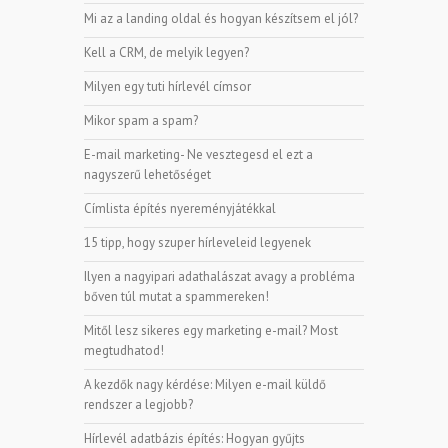
Mi az a landing oldal és hogyan készítsem el jól?
Kell a CRM, de melyik legyen?
Milyen egy tuti hírlevél címsor
Mikor spam a spam?
E-mail marketing- Ne vesztegesd el ezt a
nagyszerű lehetőséget
Címlista építés nyereményjátékkal
15 tipp, hogy szuper hírleveleid legyenek
Ilyen a nagyipari adathalászat avagy a probléma
bőven túl mutat a spammereken!
Mitől lesz sikeres egy marketing e-mail? Most
megtudhatod!
A kezdők nagy kérdése: Milyen e-mail küldő
rendszer a legjobb?
Hírlevél adatbázis építés: Hogyan gyűjts