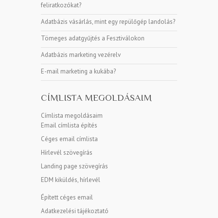
feliratkozókat?
Adatbázis vásárlás, mint egy repülőgép landolás?
Tömeges adatgyűjtés a Fesztiválokon
Adatbázis marketing vezérelv
E-mail marketing a kukába?
CÍMLISTA MEGOLDÁSAIM
Címlista megoldásaim
Email címlista építés
Céges email címlista
Hírlevél szövegírás
Landing page szövegírás
EDM kiküldés, hírlevél
Épített céges email
Adatkezelési tájékoztató