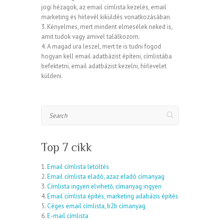
jogi hézagok, az email címlista kezelés, email
marketing és hírlevél kiküldés vonatkozásában.
3. Kényelmes, mert mindent elmesélek neked is,
amit tudok vagy amivel találkozom.
4. A magad ura leszel, mert te is tudni fogod
hogyan kell email adatbázist építeni, címlistába
befektetni, email adatbázist kezelni, hírlevelet
küldeni.
Search
Top 7 cikk
1.
Email címlista letöltés
2.
Email címlista eladó, azaz eladó címanyag
3.
Címlista ingyen elvihető, címanyag ingyen
4.
Email címlista építés, marketing adabázis építés
5.
Céges email címlista, b2b címanyag
6.
E-mail címlista