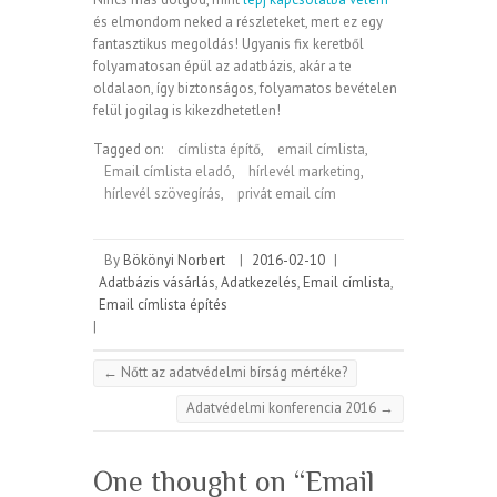
és elmondom neked a részleteket, mert ez egy
fantasztikus megoldás! Ugyanis fix keretből
folyamatosan épül az adatbázis, akár a te
oldalaon, így biztonságos, folyamatos bevételen
felül jogilag is kikezdhetetlen!
Tagged on:
címlista építő
,
email címlista
,
Email címlista eladó
,
hírlevél marketing
,
hírlevél szövegírás
,
privát email cím
By
Bökönyi Norbert
|
2016-02-10
|
Adatbázis vásárlás
,
Adatkezelés
,
Email címlista
,
Email címlista építés
|
←
Nőtt az adatvédelmi bírság mértéke?
Adatvédelmi konferencia 2016
→
One thought on “
Email