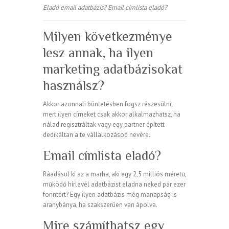
Eladó email adatbázis? Email címlista eladó?
Milyen következménye
lesz annak, ha ilyen
marketing adatbázisokat
használsz?
Akkor azonnali büntetésben fogsz részesülni,
mert ilyen címeket csak akkor alkalmazhatsz, ha
nálad regisztráltak vagy egy partner épített
dedikáltan a te vállalkozásod nevére.
Email címlista eladó?
Ráadásul ki az a marha, aki egy 2,5 milliós méretű,
működő hírlevél adatbázist eladna neked pár ezer
forintért? Egy ilyen adatbázis még manapság is
aranybánya, ha szakszerűen van ápolva.
Mire számíthatsz egy