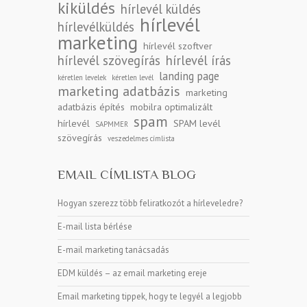
kiküldés
hírlevél küldés
hírlevél
hírlevélküldés
marketing
hírlevél szoftver
hírlevél szövegírás
hírlevél írás
landing page
kéretlen levelek
kéretlen levél
marketing adatbázis
marketing
adatbázis építés
mobilra optimalizált
spam
hírlevél
SPAM levél
SAPMMER
szövegírás
veszedelmes címlista
EMAIL CÍMLISTA BLOG
Hogyan szerezz több feliratkozót a hírleveledre?
E-mail lista bérlése
E-mail marketing tanácsadás
EDM küldés – az email marketing ereje
Email marketing tippek, hogy te legyél a legjobb