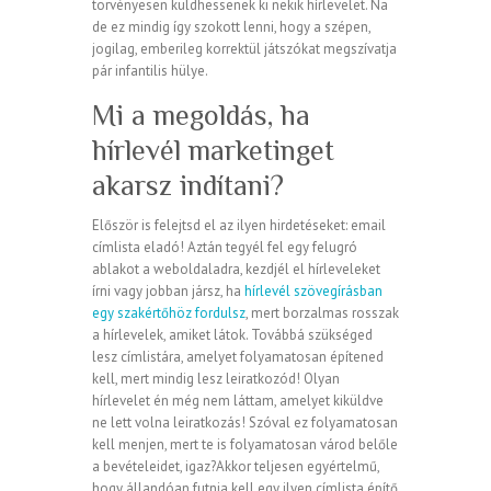
törvényesen küldhessenek ki nekik hírlevelet. Na
de ez mindig így szokott lenni, hogy a szépen,
jogilag, emberileg korrektül játszókat megszívatja
pár infantilis hülye.
Mi a megoldás, ha
hírlevél marketinget
akarsz indítani?
Először is felejtsd el az ilyen hirdetéseket: email
címlista eladó! Aztán tegyél fel egy felugró
ablakot a weboldaladra, kezdjél el hírleveleket
írni vagy jobban jársz, ha
hírlevél szövegírásban
egy szakértőhöz fordulsz
, mert borzalmas rosszak
a hírlevelek, amiket látok. Továbbá szükséged
lesz címlistára, amelyet folyamatosan építened
kell, mert mindig lesz leiratkozód! Olyan
hírlevelet én még nem láttam, amelyet kiküldve
ne lett volna leiratkozás! Szóval ez folyamatosan
kell menjen, mert te is folyamatosan várod belőle
a bevételeidet, igaz?Akkor teljesen egyértelmű,
hogy állandóan futnia kell egy ilyen címlista építő