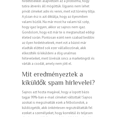
hirdetésekkel alapvetően az a probléma, hogy
tutira átverés áll mögöttük. Ugyanis nem lehet
privát címeket adni és venni, mert ezt törvény tiltja.
A józan ész is azt diktálja, hogy az ilyesmiben
valami bűzlik. Na már most ha valami túl szép,
hogy igaz legyen, akkor az sajnos nem igaz.
Gondolom, hogy ezt már te is megtanultad eddigi
életed során. Pontosan ezért nem szabad bedőlni
az ilyen hirdetéseknek, mert ezt a bázist már
eladták előtted sok ezer vállalkozónak, akik
elkezdték rá kiküldeni a dög unalmas
hírleveleiket, mert lövésük sincs a marketingről és
várták a csodát, amely nem jött el.
Mit eredményeztek a
kiküldők spam hírlevelei?
Sajnos azt hozta magával, hogy a lopott bázis
tagjai 99%-ban e-mail címeket váltottak! Sajnos
azokat is megszívatták ezek a félbolondok, a
küldözgetők, akik önkéntesen regisztráltatták fel
ezeket a személyeket, hogy korrektül és teljesen