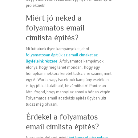
projektnek!
Miért jó neked a
folyamatos email
címlista építés?
Mi futtatunk ilyen kampányokat, ahol
folyamatosan építjük az email címeket az
ügyfeleink részére
! A folyamatos kampányok
előnye, hogy meg lehet mondani, hogy egy
hónapban mekkora keretet tudsz erre szánni, mint
egy AdWords vagy Facebook kampány esetében
is, így jól kalkulálható, kiszámítható! Pontosan
látni fogod, hogy mennyi az annyi a hónap végén.
Folyamatos email adatbázis építés ügyben uitt
tudsz még olvasni.
Érdekel a folyamatos
email címlista építés?
Nincs más dolgod, mint
lépj kapcsolatba velem