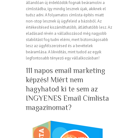
állandóan új érdeklődők fognak beáramolni a
címlistádba, így mindig lesznek újak, akiknek el
tudsz adni. A folyamatos címlista építés miatt
non-stop lesznek új ügyfeleid a bázisból. Az
értékesítésed kiszámíthatóbb, átláthatóbb lesz. Az
eladásaid révén a vállalkozásod még nagyobb
stabilitást fog tudni elérni, mert biztonságosabb
lesz az ügyfélszerzésed és a bevételek
beáramlása. A likviditás, mint tudod az egyik
legfontosabb tényező egy vállalkozásban!
111 napos email marketing
képzés! Miért nem
hagyhatod ki te sem az
INGYENES Email Címlista
magazinomat?