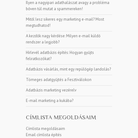
Ilyen a nagyipari adathalászat avagy a probléma
bőven túl mutat a spammereken!
Mitől lesz sikeres egy marketing e-mail? Most
megtudhatod!
A kezdők nagy kérdése: Milyen e-mail küldő
rendszer a legjobb?
Hírlevél adatbázis építés: Hogyan gyűjts
feliratkozókat?
Adatbázis vásárlás, mint egy repülőgép landolás?
Tömeges adatgyűjtés a Fesztiválokon
Adatbázis marketing vezérelv
E-mail marketing a kukába?
CÍMLISTA MEGOLDÁSAIM
Címlista megoldásaim
Email címlista építés