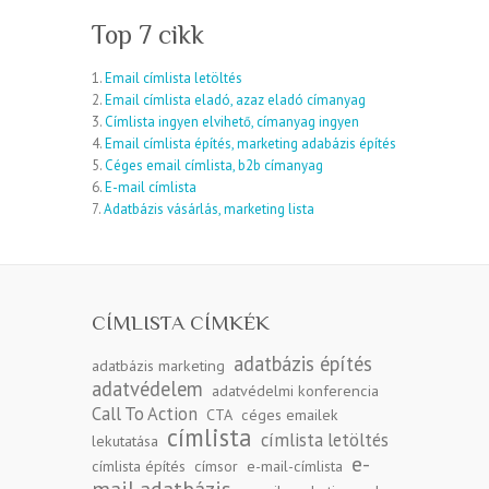
Top 7 cikk
1.
Email címlista letöltés
2.
Email címlista eladó, azaz eladó címanyag
3.
Címlista ingyen elvihető, címanyag ingyen
4.
Email címlista építés, marketing adabázis építés
5.
Céges email címlista, b2b címanyag
6.
E-mail címlista
7.
Adatbázis vásárlás, marketing lista
CÍMLISTA CÍMKÉK
adatbázis építés
adatbázis marketing
adatvédelem
adatvédelmi konferencia
Call To Action
CTA
céges emailek
címlista
címlista letöltés
lekutatása
e-
címlista építés
címsor
e-mail-címlista