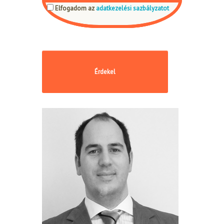
Elfogadom az
adatkezelési sazbályzatot