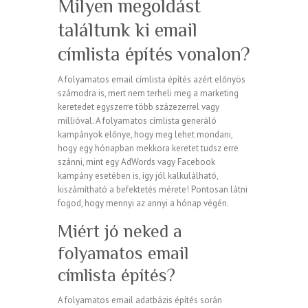
Milyen megoldást
találtunk ki email
címlista építés vonalon?
A folyamatos email címlista építés azért előnyös
számodra is, mert nem terheli meg a marketing
keretedet egyszerre több százezerrel vagy
millióval. A folyamatos címlista generáló
kampányok előnye, hogy meg lehet mondani,
hogy egy hónapban mekkora keretet tudsz erre
szánni, mint egy AdWords vagy Facebook
kampány esetében is, így jól kalkulálható,
kiszámítható a befektetés mérete! Pontosan látni
fogod, hogy mennyi az annyi a hónap végén.
Miért jó neked a
folyamatos email
címlista építés?
A folyamatos email adatbázis építés során