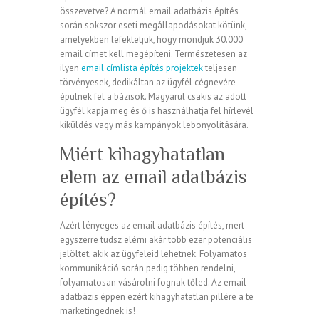
összevetve? A normál email adatbázis építés
során sokszor eseti megállapodásokat kötünk,
amelyekben lefektetjük, hogy mondjuk 30.000
email címet kell megépíteni. Természetesen az
ilyen
email címlista építés projektek
teljesen
törvényesek, dedikáltan az ügyfél cégnevére
épülnek fel a bázisok. Magyarul csakis az adott
ügyfél kapja meg és ő is használhatja fel hírlevél
kiküldés vagy más kampányok lebonyolítására.
Miért kihagyhatatlan
elem az email adatbázis
építés?
Azért lényeges az email adatbázis építés, mert
egyszerre tudsz elérni akár több ezer potenciális
jelöltet, akik az ügyfeleid lehetnek. Folyamatos
kommunikáció során pedig többen rendelni,
folyamatosan vásárolni fognak tőled. Az email
adatbázis éppen ezért kihagyhatatlan pillére a te
marketingednek is!