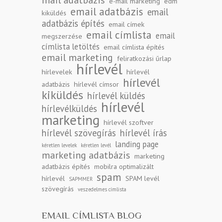
mail adatbázis
e-mail marketing
edm
email adatbázis
email
kiküldés
adatbázis építés
email címek
email címlista
email
megszerzése
címlista letöltés
email címlista építés
email marketing
feliratkozási űrlap
hírlevél
hírlevelek
hírlevél
hírlevél
adatbázis
hírlevél címsor
kiküldés
hírlevél küldés
hírlevél
hírlevélküldés
marketing
hírlevél szoftver
hírlevél szövegírás
hírlevél írás
landing page
kéretlen levelek
kéretlen levél
marketing adatbázis
marketing
adatbázis építés
mobilra optimalizált
spam
hírlevél
SPAM levél
SAPMMER
szövegírás
veszedelmes címlista
EMAIL CÍMLISTA BLOG