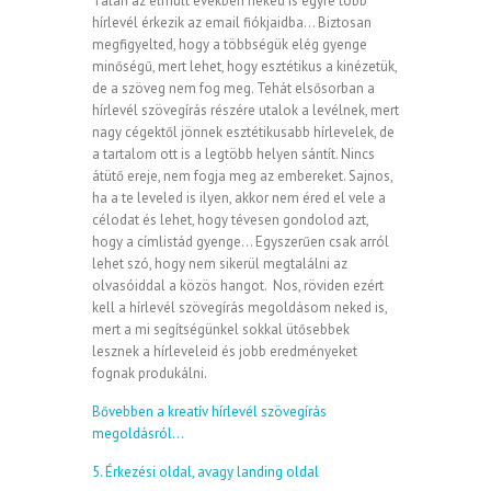
Talán az elmúlt években neked is egyre több
hírlevél érkezik az email fiókjaidba… Biztosan
megfigyelted, hogy a többségük elég gyenge
minőségű, mert lehet, hogy esztétikus a kinézetük,
de a szöveg nem fog meg. Tehát elsősorban a
hírlevél szövegírás részére utalok a levélnek, mert
nagy cégektől jönnek esztétikusabb hírlevelek, de
a tartalom ott is a legtöbb helyen sántít. Nincs
átütő ereje, nem fogja meg az embereket. Sajnos,
ha a te leveled is ilyen, akkor nem éred el vele a
célodat és lehet, hogy tévesen gondolod azt,
hogy a címlistád gyenge… Egyszerűen csak arról
lehet szó, hogy nem sikerül megtalálni az
olvasóiddal a közös hangot. Nos, röviden ezért
kell a hírlevél szövegírás megoldásom neked is,
mert a mi segítségünkel sokkal ütősebbek
lesznek a hírleveleid és jobb eredményeket
fognak produkálni.
Bővebben a kreatív hírlevél szövegírás
megoldásról…
5. Érkezési oldal, avagy landing oldal