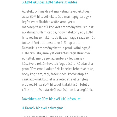
3. EDM kiküldés, EDM hírlevél kiküldés
Az elektronikus direkt marketing levél kiküldés,
azaz EDM hírlevél kiküldés a mai napig az egyik
legfrekventáltabb eszköz, amelyet a
márkaépítésen túl konkrét eredményekre is tudsz
alkalmazni. Nem csoda, hogy hatékony egy EDM
hírlevél, hiszen akár több tízezer vagy százezer főt
tudsz elérni adott esetben 1-3 nap alatt…
Drasztikus eredményeket tud produkálni egy jó
EDM címlista, amelyet önkéntes regisztrációval
építettek, mert ezek az emberek fel vannak
készítve a reklámlevelek fogadására. Ráadásul a
profi EDM email adatbázis kezelés lehetővé teszi,
hogy kor, nem, régi, érdeklődési körök alapján
csak azoknak küld el a leveledet, akit tényleg
érdekel. Mi az EDM hírlevél kialakításán felül a
célcsoport és lista kiválasztásában is a segítünk.
Bővebben az EDM hírlevél kiküldésről itt…
4. Kreatív hírlevél szövegírás