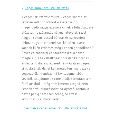
2.
Céges email címlista lekutatás
A céges lekutatott címlista – céges kapcsolati
címekre kell gondolnod – esetén a jog
megengedő vagyis ezekre a címekre lehet küldeni
előzetes hozzájárulás nélkül hírlevelet. Ezzel
nagyon sokan rosszul bánnak és ez vezetett
ahhoz, hogy az emberek sok kéretlen levelet
kapnak. Miért érdemes mégis ebben gondolkodni?
Ügyes célzásokkal és szűkítésekkel a neked
megfelelő, a te vállalkozásodra dedikált céges
email címlista lesz az eredmény. Az ilyen céges
címlista érték, de fel kell melegíteni, mert ezek a
cégvezetők – rendszerint kkv szegmensből
vezetők, tulajdonosok címeit tudjuk lekutatni a mi
forrásunkból – még nem ismernek téged, nem
ismerik a vállalkozásodat. Az ajtóstól rontani a
házba pedig nem szép dolog, de erre is
kidolgozzuk a stratégiádat…
Bővebben a céges email címlista lekutatásról…