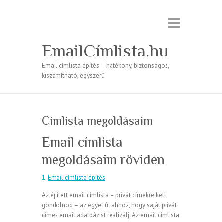
EmailCímlista.hu
Email címlista építés – hatékony, biztonságos,
kiszámítható, egyszerű
Címlista megoldásaim
Email címlista
megoldásaim röviden
1.
Email címlista építés
Az épített email címlista – privát címekre kell
gondolnod – az egyet út ahhoz, hogy saját privát
címes email adatbázist realizálj. Az email címlista