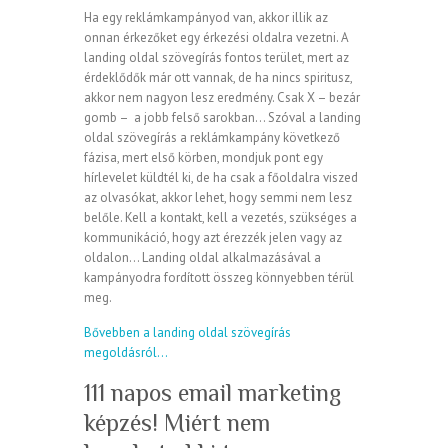
Ha egy reklámkampányod van, akkor illik az
onnan érkezőket egy érkezési oldalra vezetni. A
landing oldal szövegírás fontos terület, mert az
érdeklődők már ott vannak, de ha nincs spiritusz,
akkor nem nagyon lesz eredmény. Csak X – bezár
gomb – a jobb felső sarokban… Szóval a landing
oldal szövegírás a reklámkampány következő
fázisa, mert első körben, mondjuk pont egy
hírlevelet küldtél ki, de ha csak a főoldalra viszed
az olvasókat, akkor lehet, hogy semmi nem lesz
belőle. Kell a kontakt, kell a vezetés, szükséges a
kommunikáció, hogy azt érezzék jelen vagy az
oldalon… Landing oldal alkalmazásával a
kampányodra fordított összeg könnyebben térül
meg.
Bővebben a landing oldal szövegírás
megoldásról…
111 napos email marketing
képzés! Miért nem