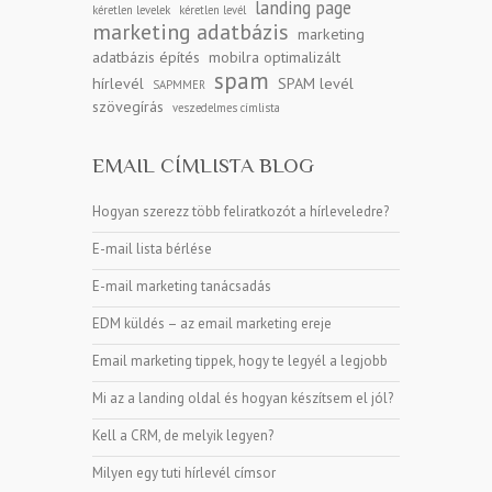
landing page
kéretlen levelek
kéretlen levél
marketing adatbázis
marketing
adatbázis építés
mobilra optimalizált
spam
hírlevél
SPAM levél
SAPMMER
szövegírás
veszedelmes címlista
EMAIL CÍMLISTA BLOG
Hogyan szerezz több feliratkozót a hírleveledre?
E-mail lista bérlése
E-mail marketing tanácsadás
EDM küldés – az email marketing ereje
Email marketing tippek, hogy te legyél a legjobb
Mi az a landing oldal és hogyan készítsem el jól?
Kell a CRM, de melyik legyen?
Milyen egy tuti hírlevél címsor