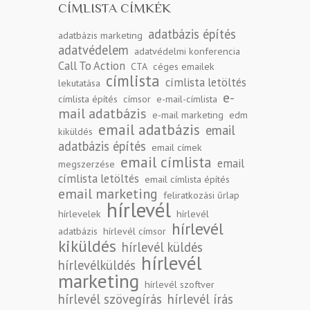
CÍMLISTA CÍMKÉK
adatbázis építés
adatbázis marketing
adatvédelem
adatvédelmi konferencia
Call To Action
CTA
céges emailek
címlista
címlista letöltés
lekutatása
e-
címlista építés
címsor
e-mail-címlista
mail adatbázis
e-mail marketing
edm
email adatbázis
email
kiküldés
adatbázis építés
email címek
email címlista
email
megszerzése
címlista letöltés
email címlista építés
email marketing
feliratkozási űrlap
hírlevél
hírlevelek
hírlevél
hírlevél
adatbázis
hírlevél címsor
kiküldés
hírlevél küldés
hírlevél
hírlevélküldés
marketing
hírlevél szoftver
hírlevél szövegírás
hírlevél írás