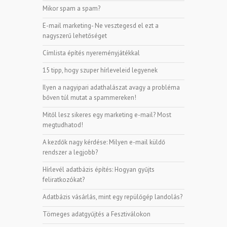
Mikor spam a spam?
E-mail marketing- Ne vesztegesd el ezt a
nagyszerű lehetőséget
Címlista építés nyereményjátékkal
15 tipp, hogy szuper hírleveleid legyenek
Ilyen a nagyipari adathalászat avagy a probléma
bőven túl mutat a spammereken!
Mitől lesz sikeres egy marketing e-mail? Most
megtudhatod!
A kezdők nagy kérdése: Milyen e-mail küldő
rendszer a legjobb?
Hírlevél adatbázis építés: Hogyan gyűjts
feliratkozókat?
Adatbázis vásárlás, mint egy repülőgép landolás?
Tömeges adatgyűjtés a Fesztiválokon