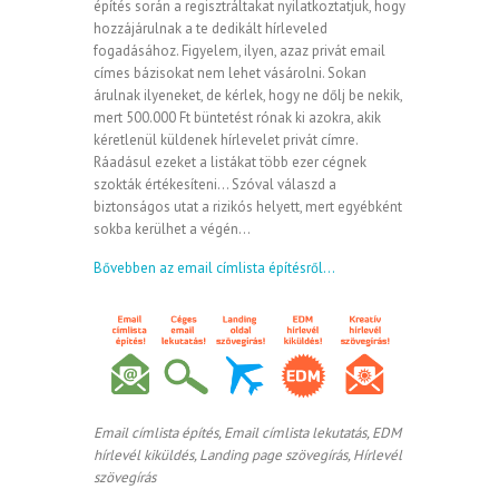
építés során a regisztráltakat nyilatkoztatjuk, hogy
hozzájárulnak a te dedikált hírleveled
fogadásához. Figyelem, ilyen, azaz privát email
címes bázisokat nem lehet vásárolni. Sokan
árulnak ilyeneket, de kérlek, hogy ne dőlj be nekik,
mert 500.000 Ft büntetést rónak ki azokra, akik
kéretlenül küldenek hírlevelet privát címre.
Ráadásul ezeket a listákat több ezer cégnek
szokták értékesíteni… Szóval válaszd a
biztonságos utat a rizikós helyett, mert egyébként
sokba kerülhet a végén…
Bővebben az email címlista építésről…
Email címlista építés, Email címlista lekutatás, EDM
hírlevél kiküldés, Landing page szövegírás, Hírlevél
szövegírás