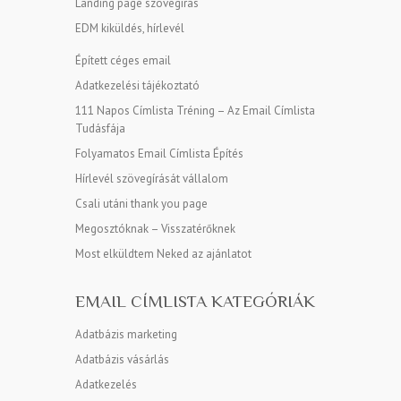
Landing page szövegírás
EDM kiküldés, hírlevél
Épített céges email
Adatkezelési tájékoztató
111 Napos Címlista Tréning – Az Email Címlista
Tudásfája
Folyamatos Email Címlista Építés
Hírlevél szövegírását vállalom
Csali utáni thank you page
Megosztóknak – Visszatérőknek
Most elküldtem Neked az ajánlatot
EMAIL CÍMLISTA KATEGÓRIÁK
Adatbázis marketing
Adatbázis vásárlás
Adatkezelés