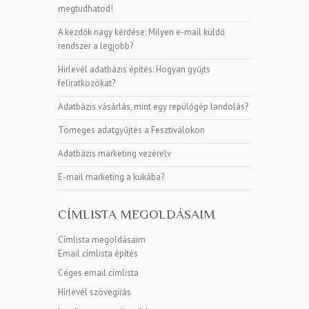
megtudhatod!
A kezdők nagy kérdése: Milyen e-mail küldő
rendszer a legjobb?
Hírlevél adatbázis építés: Hogyan gyűjts
feliratkozókat?
Adatbázis vásárlás, mint egy repülőgép landolás?
Tömeges adatgyűjtés a Fesztiválokon
Adatbázis marketing vezérelv
E-mail marketing a kukába?
CÍMLISTA MEGOLDÁSAIM
Címlista megoldásaim
Email címlista építés
Céges email címlista
Hírlevél szövegírás