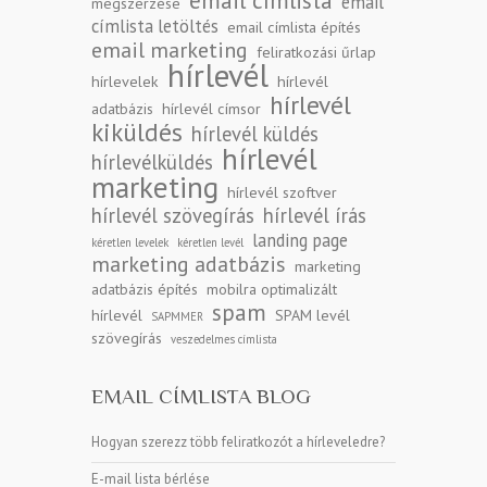
email
megszerzése
címlista letöltés
email címlista építés
email marketing
feliratkozási űrlap
hírlevél
hírlevelek
hírlevél
hírlevél
adatbázis
hírlevél címsor
kiküldés
hírlevél küldés
hírlevél
hírlevélküldés
marketing
hírlevél szoftver
hírlevél szövegírás
hírlevél írás
landing page
kéretlen levelek
kéretlen levél
marketing adatbázis
marketing
adatbázis építés
mobilra optimalizált
spam
hírlevél
SPAM levél
SAPMMER
szövegírás
veszedelmes címlista
EMAIL CÍMLISTA BLOG
Hogyan szerezz több feliratkozót a hírleveledre?
E-mail lista bérlése