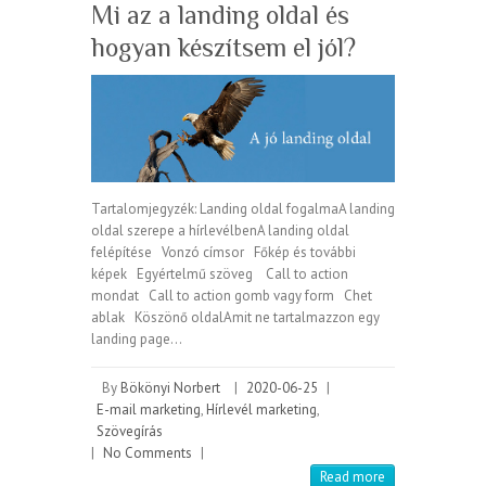
Mi az a landing oldal és
hogyan készítsem el jól?
Tartalomjegyzék: Landing oldal fogalmaA landing
oldal szerepe a hírlevélbenA landing oldal
felépítése Vonzó címsor Főkép és további
képek Egyértelmű szöveg Call to action
mondat Call to action gomb vagy form Chet
ablak Köszönő oldalAmit ne tartalmazzon egy
landing page…
By
Bökönyi Norbert
|
2020-06-25
|
E-mail marketing
,
Hírlevél marketing
,
Szövegírás
|
No Comments
|
Read more