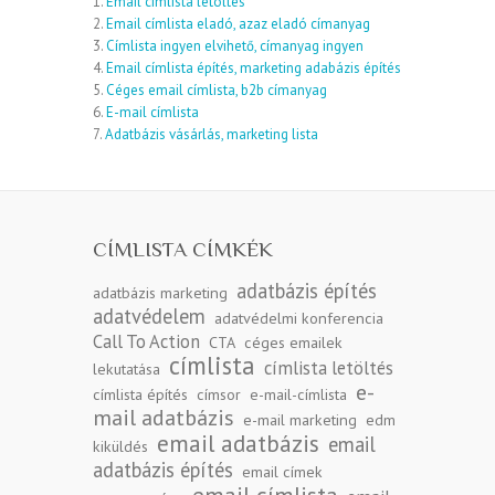
1.
Email címlista letöltés
2.
Email címlista eladó, azaz eladó címanyag
3.
Címlista ingyen elvihető, címanyag ingyen
4.
Email címlista építés, marketing adabázis építés
5.
Céges email címlista, b2b címanyag
6.
E-mail címlista
7.
Adatbázis vásárlás, marketing lista
CÍMLISTA CÍMKÉK
adatbázis építés
adatbázis marketing
adatvédelem
adatvédelmi konferencia
Call To Action
CTA
céges emailek
címlista
címlista letöltés
lekutatása
e-
címlista építés
címsor
e-mail-címlista
mail adatbázis
e-mail marketing
edm
email adatbázis
email
kiküldés
adatbázis építés
email címek
email címlista