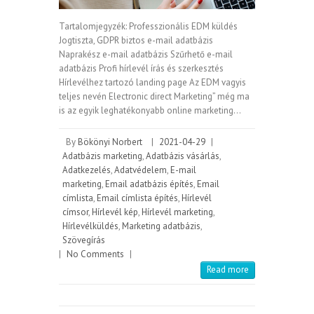
Tartalomjegyzék: Professzionális EDM küldés
Jogtiszta, GDPR biztos e-mail adatbázis
Naprakész e-mail adatbázis Szűrhető e-mail
adatbázis Profi hírlevél írás és szerkesztés
Hírlevélhez tartozó landing page Az EDM vagyis
teljes nevén Electronic direct Marketing” még ma
is az egyik leghatékonyabb online marketing…
By
Bökönyi Norbert
|
2021-04-29
|
Adatbázis marketing
,
Adatbázis vásárlás
,
Adatkezelés
,
Adatvédelem
,
E-mail
marketing
,
Email adatbázis építés
,
Email
címlista
,
Email címlista építés
,
Hírlevél
címsor
,
Hírlevél kép
,
Hírlevél marketing
,
Hírlevélküldés
,
Marketing adatbázis
,
Szövegírás
|
No Comments
|
Read more