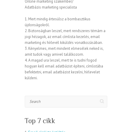
Online marketing szakember/
Adatbázis marketing specialista
1. Mert mindig értesülsz a bombasztikus
újdonságokról.
2. Biztonságban leszel, mert rendszeres témám a
jogi hézagok, az email címlista kezelés, email
marketing és hírlevél kiküldés vonatkozásában.
3. Kényelmes, mert mindent elmesélek neked is,
amit tudok vagy amivel találkozom.
4. A magad ura leszel, mert te is tudni fogod
hogyan kell email adatbázist építeni, címlistába
befektetni, email adatbázist kezelni, hírlevelet
küldeni.
Search
Top 7 cikk