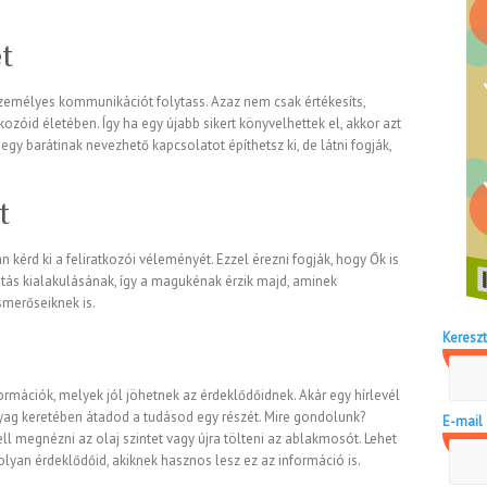
t
emélyes kommunikációt folytass. Azaz nem csak értékesíts,
ozóid életében. Így ha egy újabb sikert könyvelhettek el, akkor azt
egy barátinak nevezhető kapcsolatot építhetsz ki, de látni fogják,
t
 kérd ki a feliratkozói véleményét. Ezzel érezni fogják, hogy Ők is
atás kialakulásának, így a magukénak érzik majd, aminek
smerőseiknek is.
Kereszt
ormációk, melyek jól jöhetnek az érdeklődőidnek. Akár egy hírlevél
nyag keretében átadod a tudásod egy részét. Mire gondolunk?
E-mail 
ll megnézni az olaj szintet vagy újra tölteni az ablakmosót. Lehet
lyan érdeklődőid, akiknek hasznos lesz ez az információ is.