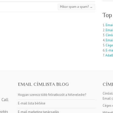
Mikor spam a spam?
→
Top
1.
Email
2.
Emai
3.
Címli
4.
Email
5.
Cége
6.
E-mai
7.
Adatb
EMAIL CÍMLISTA BLOG
CÍM
Címlis
Hogyan szerezz több feliratkozót a hírleveledre?
Email c
Call
E-mail lista bérlése
Céges e
építés
E-mail marketing tanácsadás
Hírlevé