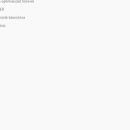
 optimalizált hírlevél
ER
űrők kikerülése
írás