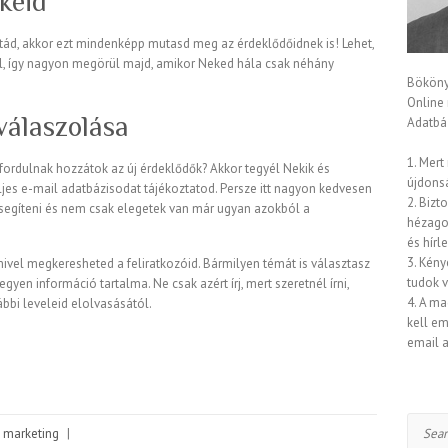
keid
tád, akkor ezt mindenképp mutasd meg az érdeklődőidnek is! Lehet,
l, így nagyon megörül majd, amikor Neked hála csak néhány
Bököny
Online
válaszolása
Adatbáz
1. Mert
fordulnak hozzátok az új érdeklődők? Akkor tegyél Nekik és
újdons
ljes e-mail adatbázisodat tájékoztatod. Persze itt nagyon kedvesen
2. Bizt
k segíteni és nem csak elegetek van már ugyan azokból a
hézagok
és hírl
3. Kény
ivel megkeresheted a feliratkozóid. Bármilyen témát is választasz
tudok 
en információ tartalma. Ne csak azért írj, mert szeretnél írni,
4. A ma
bbi leveleid elolvasásától.
kell em
email a
Search
 marketing
|