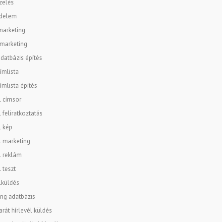
zelés
delem
marketing
 marketing
datbázis építés
ímlista
ímlista építés
l címsor
l feliratkoztatás
l kép
l marketing
l reklám
l teszt
lküldés
ng adatbázis
rát hírlevél küldés