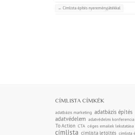
←
Címlista építés nyereményjátékkal
CÍMLISTA CÍMKÉK
adatbázis építés
adatbázis marketing
adatvédelem
adatvédelmi konferencia
To Action
CTA
céges emailek lekutatása
címlista
címlista letöltés
címlista 