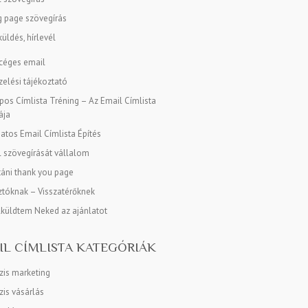
g page szövegírás
üldés, hírlevél
 céges email
elési tájékoztató
os Címlista Tréning – Az Email Címlista
ája
tos Email Címlista Építés
l szövegírását vállalom
táni thank you page
tóknak – Visszatérőknek
lküldtem Neked az ajánlatot
IL CÍMLISTA KATEGÓRIÁK
zis marketing
is vásárlás