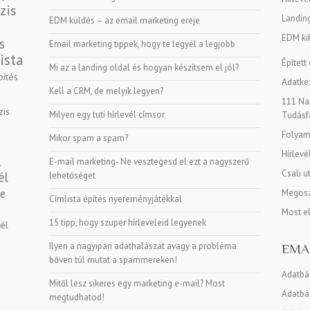
zis
Landin
EDM küldés – az email marketing ereje
EDM kik
s
Email marketing tippek, hogy te legyél a legjobb
ista
Épített
Mi az a landing oldal és hogyan készítsem el jól?
pítés
Adatkez
Kell a CRM, de melyik legyen?
111 Nap
zis
Milyen egy tuti hírlevél címsor
Tudásf
Folyama
Mikor spam a spam?
Hírlevé
E-mail marketing- Ne vesztegesd el ezt a nagyszerű
l
Csali u
él
lehetőséget
ge
Megosz
Címlista építés nyereményjátékkal
Most e
15 tipp, hogy szuper hírleveleid legyenek
vél
Ilyen a nagyipari adathalászat avagy a probléma
EMA
bőven túl mutat a spammereken!
Adatbá
Mitől lesz sikeres egy marketing e-mail? Most
Adatbáz
megtudhatod!