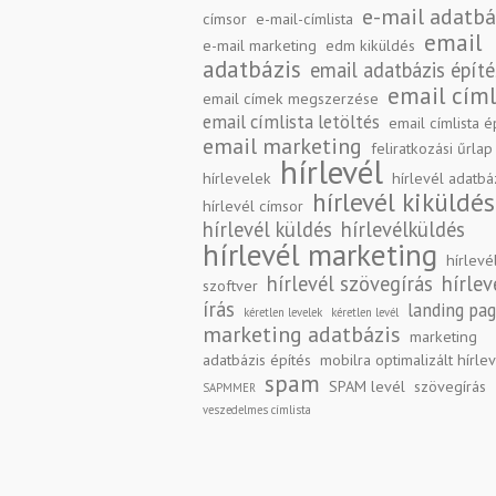
e-mail adatbá
címsor
e-mail-címlista
email
e-mail marketing
edm kiküldés
adatbázis
email adatbázis építé
email címl
email címek megszerzése
email címlista letöltés
email címlista é
email marketing
feliratkozási űrlap
hírlevél
hírlevelek
hírlevél adatbá
hírlevél kiküldés
hírlevél címsor
hírlevél küldés
hírlevélküldés
hírlevél marketing
hírlevé
hírlevél szövegírás
hírlev
szoftver
írás
landing pa
kéretlen levelek
kéretlen levél
marketing adatbázis
marketing
adatbázis építés
mobilra optimalizált hírle
spam
SPAM levél
szövegírás
SAPMMER
veszedelmes címlista