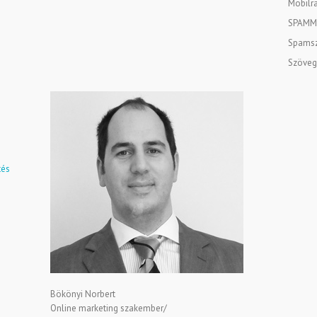
Mobilra
SPAMM
Spamsz
Szöveg
tés
Bökönyi Norbert
Online marketing szakember/