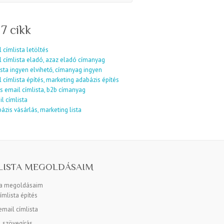
 7 cikk
 címlista letöltés
l címlista eladó, azaz eladó címanyag
sta ingyen elvihető, címanyag ingyen
 címlista építés, marketing adabázis építés
s email címlista, b2b címanyag
l címlista
ázis vásárlás, marketing lista
LISTA MEGOLDÁSAIM
ta megoldásaim
ímlista építés
mail címlista
l szövegírás