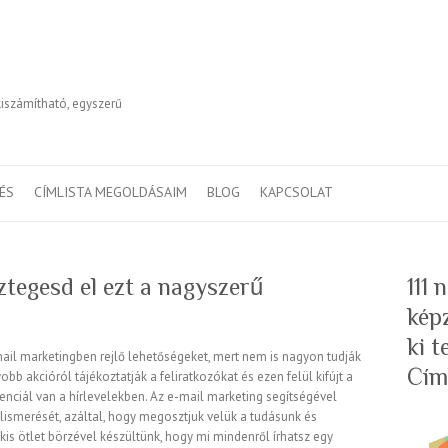
kiszámítható, egyszerű
TÉS
CÍMLISTA MEGOLDÁSAIM
BLOG
KAPCSOLAT
tegesd el ezt a nagyszerű
111
kép
ki 
ail marketingben rejlő lehetőségeket, mert nem is nagyon tudják
Cím
b akcióról tájékoztatják a feliratkozókat és ezen felül kifújt a
ciál van a hírlevelekben. Az e-mail marketing segítségével
elismerését, azáltal, hogy megosztjuk velük a tudásunk és
is ötlet börzével készültünk, hogy mi mindenről írhatsz egy