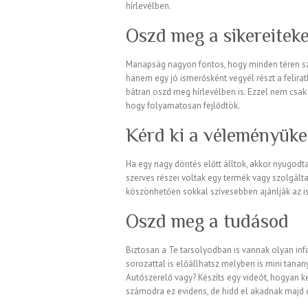
hírlevélben.
Oszd meg a sikereiteke
Manapság nagyon fontos, hogy minden téren sz
hanem egy jó ismerősként vegyél részt a feliratk
bátran oszd meg hírlevélben is. Ezzel nem csak 
hogy folyamatosan fejlődtök.
Kérd ki a véleményüke
Ha egy nagy döntés előtt álltok, akkor nyugodtan
szerves részei voltak egy termék vagy szolgált
köszönhetően sokkal szívesebben ajánlják az i
Oszd meg a tudásod
Biztosan a Te tarsolyodban is vannak olyan inf
sorozattal is előállhatsz melyben is mini tana
Autószerelő vagy? Készíts egy videót, hogyan ke
számodra ez evidens, de hidd el akadnak majd o