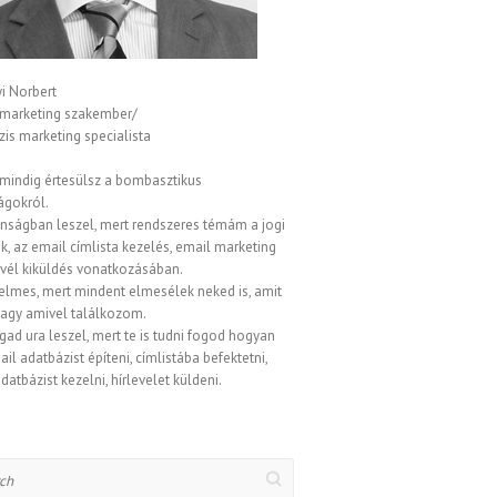
i Norbert
 marketing szakember/
is marketing specialista
 mindig értesülsz a bombasztikus
ágokról.
onságban leszel, mert rendszeres témám a jogi
, az email címlista kezelés, email marketing
evél kiküldés vonatkozásában.
elmes, mert mindent elmesélek neked is, amit
vagy amivel találkozom.
gad ura leszel, mert te is tudni fogod hogyan
ail adatbázist építeni, címlistába befektetni,
datbázist kezelni, hírlevelet küldeni.