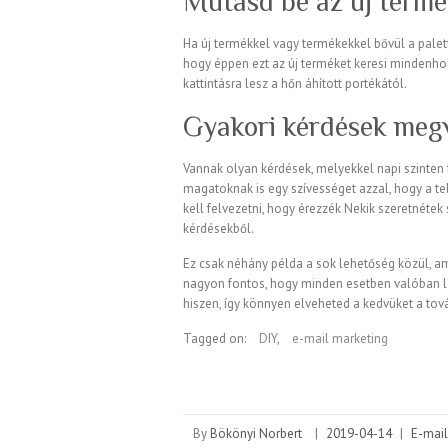
Mutasd be az új termé
Ha új termékkel vagy termékekkel bővül a palet
hogy éppen ezt az új terméket keresi mindenho
kattintásra lesz a hőn áhított portékától.
Gyakori kérdések meg
Vannak olyan kérdések, melyekkel napi szinten 
magatoknak is egy szívességet azzal, hogy a te
kell felvezetni, hogy érezzék Nekik szeretnéte
kérdésekből.
Ez csak néhány példa a sok lehetőség közül, am
nagyon fontos, hogy minden esetben valóban legy
hiszen, így könnyen elveheted a kedvüket a tová
Tagged on:
DIY
,
e-mail marketing
By
Bökönyi Norbert
|
2019-04-14
|
E-mail