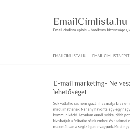
EmailCímlista.hu
Email címlista építés – hatékony, biztonságos, 
EMAILCÍMLISTA.HU
EMAIL CÍMLISTA ÉPÍ
E-mail marketing- Ne vesz
lehetőséget
Sok vállalkozás nem igazán használja ki az e-m
miről írhatnának. Néhány havonta egy-egy nagyob
kommunikáció. Azonban ennél sokkal több poten
kivívhatjuk a feliratkozóink emberi és szakmai 
maximálisan a segítségükre vagyunk. Most egy k