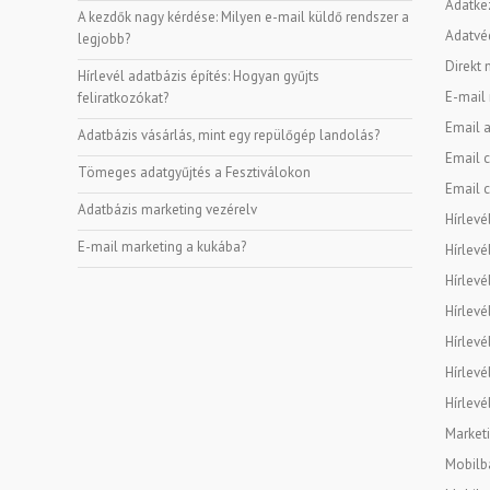
Adatke
A kezdők nagy kérdése: Milyen e-mail küldő rendszer a
Adatvé
legjobb?
Direkt 
Hírlevél adatbázis építés: Hogyan gyűjts
E-mail
feliratkozókat?
Email a
Adatbázis vásárlás, mint egy repülőgép landolás?
Email c
Tömeges adatgyűjtés a Fesztiválokon
Email c
Adatbázis marketing vezérelv
Hírlevé
E-mail marketing a kukába?
Hírlevé
Hírlevé
Hírlevé
Hírlevé
Hírlevé
Hírlevé
Marketi
Mobilba