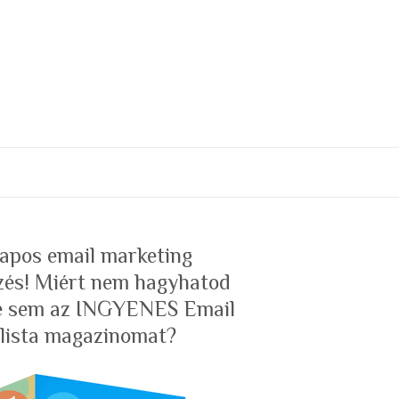
 napos email marketing
zés! Miért nem hagyhatod
te sem az INGYENES Email
lista magazinomat?