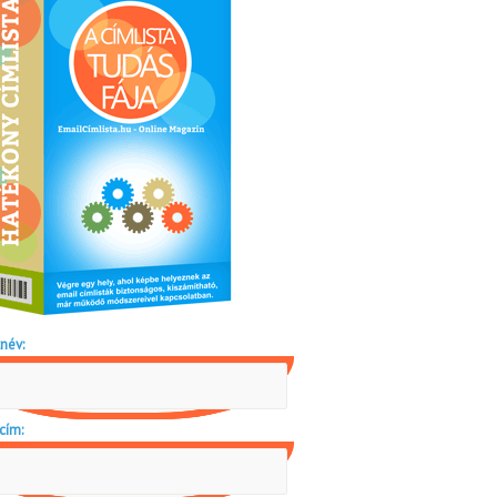
név:
cím: