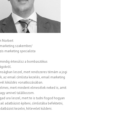
i Norbert
 marketing szakember/
is marketing specialista
 mindig értesülsz a bombasztikus
ágokról.
onságban leszel, mert rendszeres témám a jogi
, az email címlista kezelés, email marketing
evél kiküldés vonatkozásában.
elmes, mert mindent elmesélek neked is, amit
vagy amivel találkozom.
gad ura leszel, mert te is tudni fogod hogyan
ail adatbázist építeni, címlistába befektetni,
datbázist kezelni, hírlevelet küldeni.