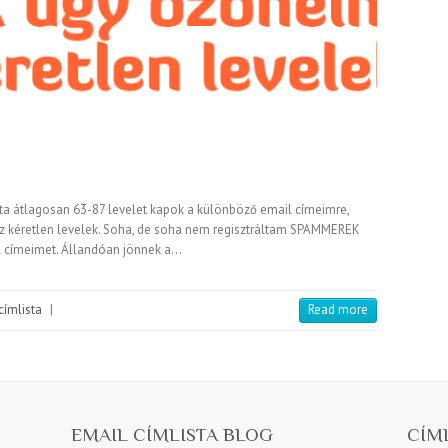
a átlagosan 63-87 levelet kapok a különböző email címeimre,
z kéretlen levelek. Soha, de soha nem regisztráltam SPAMMEREK
l címeimet. Állandóan jönnek a…
címlista
|
Read more
EMAIL CÍMLISTA BLOG
CÍM