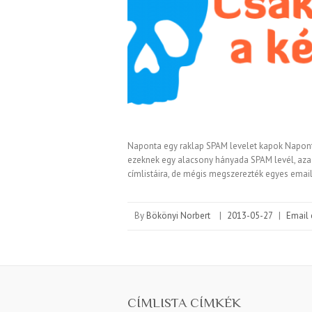
Naponta egy raklap SPAM levelet kapok Napont
ezeknek egy alacsony hányada SPAM levél, aza
címlistáira, de mégis megszerezték egyes emai
By
Bökönyi Norbert
|
2013-05-27
|
Email 
CÍMLISTA CÍMKÉK