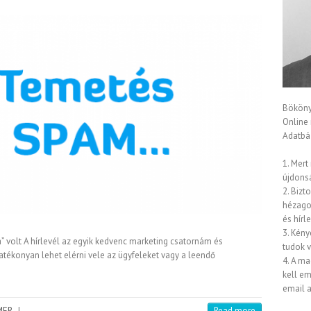
Bököny
Online
Adatbáz
1. Mert
újdons
2. Bizt
hézagok
és hírl
3. Kény
a” volt A hírlevél az egyik kedvenc marketing csatornám és
tudok 
atékonyan lehet elérni vele az ügyfeleket vagy a leendő
4. A ma
kell em
email a
MER
|
Read more