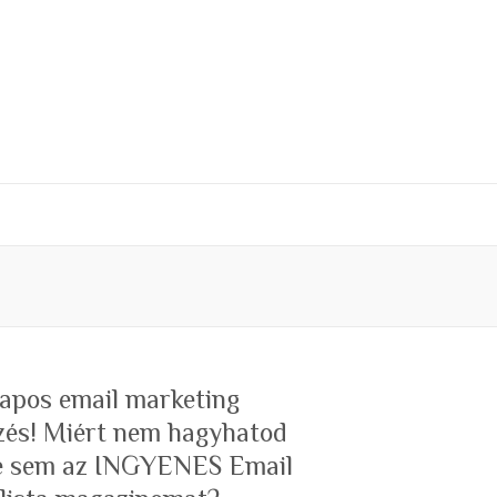
 napos email marketing
zés! Miért nem hagyhatod
te sem az INGYENES Email