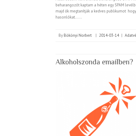
beharangozót kaptam a héten egy SPAM levélb
majd ők megtanítják a kedves publikumot hogyan
hasonlókat……
By
Bökönyi Norbert
|
2014-03-14
|
Adatv
Alkoholszonda emailben?