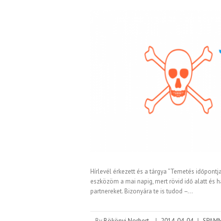
Hírlevél érkezett és a tárgya “Temetés időpontj
eszközöm a mai napig, mert rövid idő alatt és h
partnereket. Bizonyára te is tudod –…
By
Bökönyi Norbert
|
2014-04-04
|
SPAM