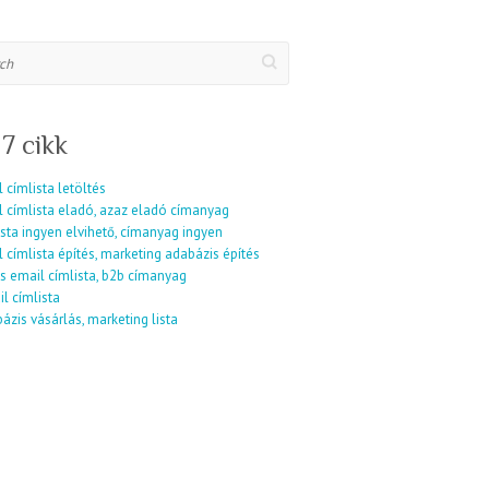
 7 cikk
 címlista letöltés
l címlista eladó, azaz eladó címanyag
sta ingyen elvihető, címanyag ingyen
 címlista építés, marketing adabázis építés
s email címlista, b2b címanyag
l címlista
ázis vásárlás, marketing lista