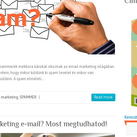
Cím
 spammerek mekkora károkat okoznak az email marketing világában.
eni, hogy mikor küldünk ki spam levelet és mikor van
kiküldeni. A spam elméleti…
 marketing
,
SPAMMER
|
Read more
Kereszt
arketing e-mail? Most megtudhatod!