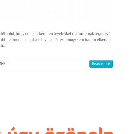
lőfordul, hogy érdekes kéretlen levelekkel ostromolnak téged is?
k ihletet meríteni az ilyen levelekből és amúgy sem tudom elkerülni
erű…
MER
|
Read more