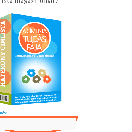
lista magazinomat?
név: