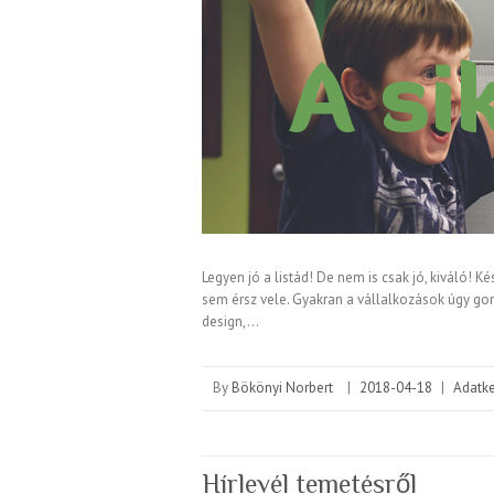
Legyen jó a listád! De nem is csak jó, kiváló! Ké
sem érsz vele. Gyakran a vállalkozások úgy gon
design,…
By
Bökönyi Norbert
|
2018-04-18
|
Adatk
Hírlevél temetésről