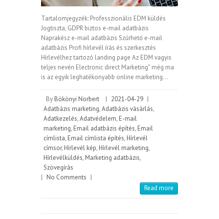
Tartalomjegyzék: Professzionális EDM küldés
Jogtiszta, GDPR biztos e-mail adatbázis
Naprakész e-mail adatbázis Szűrhető e-mail
adatbázis Profi hírlevél írás és szerkesztés
Hírlevélhez tartozó landing page Az EDM vagyis
teljes nevén Electronic direct Marketing” még ma
is az egyik leghatékonyabb online marketing…
By
Bökönyi Norbert
|
2021-04-29
|
Adatbázis marketing
,
Adatbázis vásárlás
,
Adatkezelés
,
Adatvédelem
,
E-mail
marketing
,
Email adatbázis építés
,
Email
címlista
,
Email címlista építés
,
Hírlevél
címsor
,
Hírlevél kép
,
Hírlevél marketing
,
Hírlevélküldés
,
Marketing adatbázis
,
Szövegírás
|
No Comments
|
Read more