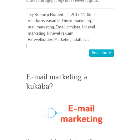
utasszállítógépet egy utas? Mivel régóta…
By
Bökönyi Norbert
|
2017-11-06
|
Adatbázis vásárlás
,
Direkt marketing
,
E-
mail marketing
,
Email címlista
,
Hírlevél
marketing
,
Hírlevél reklám
,
Hírlevélküldés
,
Marketing adatbázis
|
Read more
E-mail marketing a
kukába?