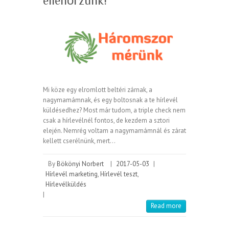
ellenőrzünk!
Mi köze egy elromlott beltéri zárnak, a
nagymamámnak, és egy boltosnak a te hírlevél
küldésedhez? Most már tudom, a triple check nem
csak a hírlevélnél fontos, de kezdem a sztori
elején. Nemrég voltam a nagymamámnál és zárat
kellett cserélnünk, mert…
By
Bökönyi Norbert
|
2017-05-03
|
Hírlevél marketing
,
Hírlevél teszt
,
Hírlevélküldés
|
Read more