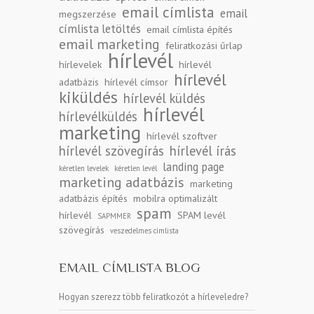
email címlista
email
megszerzése
címlista letöltés
email címlista építés
email marketing
feliratkozási űrlap
hírlevél
hírlevelek
hírlevél
hírlevél
adatbázis
hírlevél címsor
kiküldés
hírlevél küldés
hírlevél
hírlevélküldés
marketing
hírlevél szoftver
hírlevél szövegírás
hírlevél írás
landing page
kéretlen levelek
kéretlen levél
marketing adatbázis
marketing
adatbázis építés
mobilra optimalizált
spam
hírlevél
SPAM levél
SAPMMER
szövegírás
veszedelmes címlista
EMAIL CÍMLISTA BLOG
Hogyan szerezz több feliratkozót a hírleveledre?