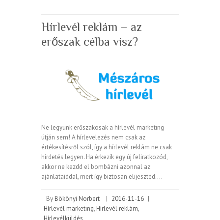
Hírlevél reklám – az
erőszak célba visz?
Ne legyünk erőszakosak a hírlevél marketing
útján sem! A hírlevelezés nem csak az
értékesítésről szól, így a hírlevél reklám ne csak
hirdetés legyen. Ha érkezik egy új feliratkozód,
akkor ne kezdd el bombázni azonnal az
ajánlataiddal, mert így biztosan elijeszted.…
By
Bökönyi Norbert
|
2016-11-16
|
Hírlevél marketing
,
Hírlevél reklám
,
Hírlevélküldés