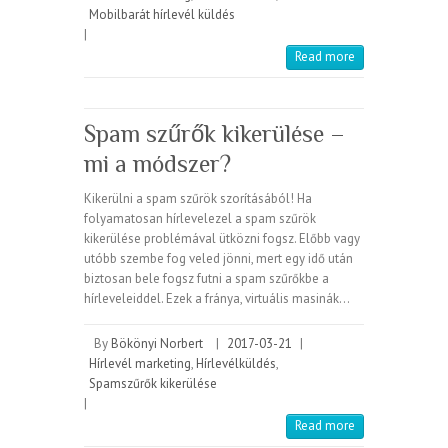
Mobilbarát hírlevél küldés
|
Read more
Spam szűrők kikerülése –
mi a módszer?
Kikerülni a spam szűrök szorításából! Ha
folyamatosan hírlevelezel a spam szűrök
kikerülése problémával ütközni fogsz. Előbb vagy
utóbb szembe fog veled jönni, mert egy idő után
biztosan bele fogsz futni a spam szűrőkbe a
hírleveleiddel. Ezek a fránya, virtuális masinák…
By
Bökönyi Norbert
|
2017-03-21
|
Hírlevél marketing
,
Hírlevélküldés
,
Spamszűrők kikerülése
|
Read more