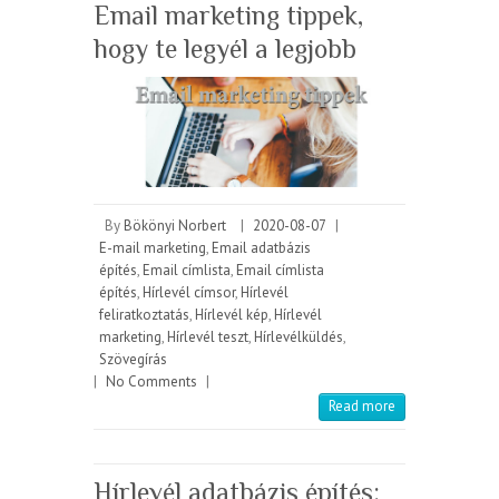
Email marketing tippek,
hogy te legyél a legjobb
By
Bökönyi Norbert
|
2020-08-07
|
E-mail marketing
,
Email adatbázis
építés
,
Email címlista
,
Email címlista
építés
,
Hírlevél címsor
,
Hírlevél
feliratkoztatás
,
Hírlevél kép
,
Hírlevél
marketing
,
Hírlevél teszt
,
Hírlevélküldés
,
Szövegírás
|
No Comments
|
Read more
Hírlevél adatbázis építés: