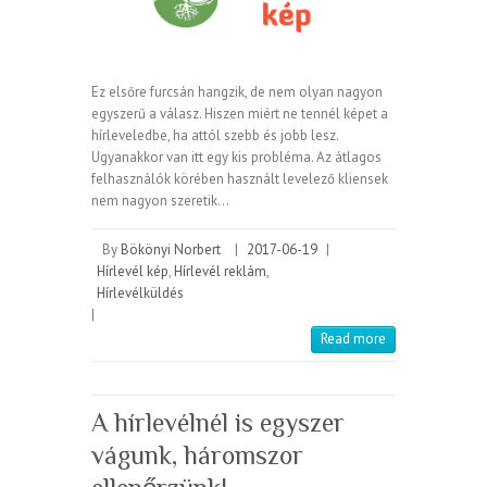
Ez elsőre furcsán hangzik, de nem olyan nagyon
egyszerű a válasz. Hiszen miért ne tennél képet a
hírleveledbe, ha attól szebb és jobb lesz.
Ugyanakkor van itt egy kis probléma. Az átlagos
felhasználók körében használt levelező kliensek
nem nagyon szeretik…
By
Bökönyi Norbert
|
2017-06-19
|
Hírlevél kép
,
Hírlevél reklám
,
Hírlevélküldés
|
Read more
A hírlevélnél is egyszer
vágunk, háromszor