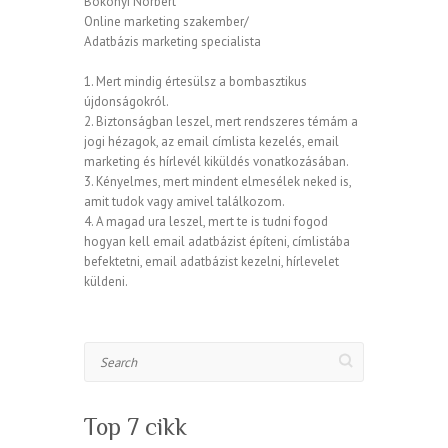
Bökönyi Norbert
Online marketing szakember/
Adatbázis marketing specialista
1. Mert mindig értesülsz a bombasztikus
újdonságokról.
2. Biztonságban leszel, mert rendszeres témám a
jogi hézagok, az email címlista kezelés, email
marketing és hírlevél kiküldés vonatkozásában.
3. Kényelmes, mert mindent elmesélek neked is,
amit tudok vagy amivel találkozom.
4. A magad ura leszel, mert te is tudni fogod
hogyan kell email adatbázist építeni, címlistába
befektetni, email adatbázist kezelni, hírlevelet
küldeni.
Search
Top 7 cikk