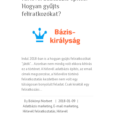
Hogyan gyűjts
feliratkozókat?
Indul 2018-ban is a hogyan gyűjts feliratkozókat
“játék”… Azonban nem mindig volt ekkora kihívás
ez a történet. A hírlevél adatbázis építés, az email
címek megszerzése, a hírlevélre történő
feliratkoztatás kezdetben nem volt egy
túlságosan bonyolult feladat. Csak kiraktál egy
feliratkozási…
By
Bökönyi Norbert
|
2018-01-09
|
Adatbázis marketing
,
E-mail marketing
,
Hírlevél feliratkoztatás
,
Hírlevél