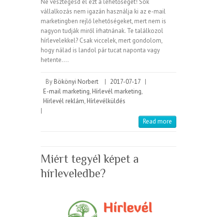
Ne vesztegesd el ezt a lehetőséget! Sok
vállalkozás nem igazán használja ki az e-mail
marketingben rejlő lehetőségeket, mert nem is
nagyon tudják miről írhatnának. Te találkozol
hírlevelekkel? Csak viccelek, mert gondolom,
hogy nálad is landol pár tucat naponta vagy
hetente.…
By
Bökönyi Norbert
|
2017-07-17
|
E-mail marketing
,
Hírlevél marketing
,
Hírlevél reklám
,
Hírlevélküldés
|
Read more
Miért tegyél képet a
hírleveledbe?