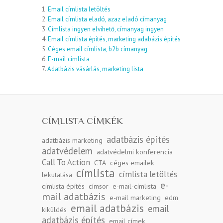
1.
Email címlista letöltés
2.
Email címlista eladó, azaz eladó címanyag
3.
Címlista ingyen elvihető, címanyag ingyen
4.
Email címlista építés, marketing adabázis építés
5.
Céges email címlista, b2b címanyag
6.
E-mail címlista
7.
Adatbázis vásárlás, marketing lista
CÍMLISTA CÍMKÉK
adatbázis építés
adatbázis marketing
adatvédelem
adatvédelmi konferencia
Call To Action
CTA
céges emailek
címlista
címlista letöltés
lekutatása
e-
címlista építés
címsor
e-mail-címlista
mail adatbázis
e-mail marketing
edm
email adatbázis
email
kiküldés
adatbázis építés
email címek