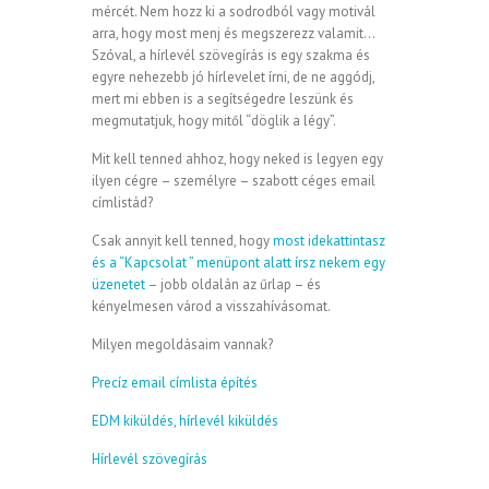
mércét. Nem hozz ki a sodrodból vagy motivál
arra, hogy most menj és megszerezz valamit…
Szóval, a hírlevél szövegírás is egy szakma és
egyre nehezebb jó hírlevelet írni, de ne aggódj,
mert mi ebben is a segítségedre leszünk és
megmutatjuk, hogy mitől “döglik a légy”.
Mit kell tenned ahhoz, hogy neked is legyen egy
ilyen cégre – személyre – szabott céges email
címlistád?
Csak annyit kell tenned, hogy
most idekattintasz
és a “Kapcsolat ” menüpont alatt írsz nekem egy
üzenetet
– jobb oldalán az űrlap – és
kényelmesen várod a visszahívásomat.
Milyen megoldásaim vannak?
Precíz email címlista építés
EDM kiküldés, hírlevél kiküldés
Hírlevél szövegírás