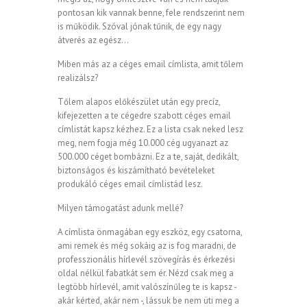
pontosan kik vannak benne, fele rendszerint nem
is működik. Szóval jónak tűnik, de egy nagy
átverés az egész…
Miben más az a céges email címlista, amit tőlem
realizálsz?
Tőlem alapos előkészület után egy precíz,
kifejezetten a te cégedre szabott céges email
címlistát kapsz kézhez. Ez a lista csak neked lesz
meg, nem fogja még 10.000 cég ugyanazt az
500.000 céget bombázni. Ez a te, saját, dedikált,
biztonságos és kiszámítható bevételeket
produkáló céges email címlistád lesz.
Milyen támogatást adunk mellé?
A címlista önmagában egy eszköz, egy csatorna,
ami remek és még sokáig az is fog maradni, de
professzionális hírlevél szövegírás és érkezési
oldal nélkül fabatkát sem ér. Nézd csak meg a
legtöbb hírlevél, amit valószínűleg te is kapsz -
akár kérted, akár nem -, lássuk be nem üti meg a