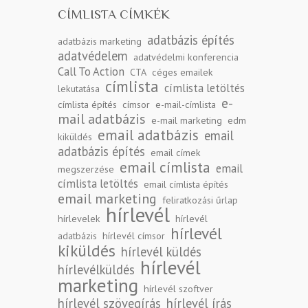
CÍMLISTA CÍMKÉK
adatbázis építés
adatbázis marketing
adatvédelem
adatvédelmi konferencia
Call To Action
CTA
céges emailek
címlista
címlista letöltés
lekutatása
e-
címlista építés
címsor
e-mail-címlista
mail adatbázis
e-mail marketing
edm
email adatbázis
email
kiküldés
adatbázis építés
email címek
email címlista
email
megszerzése
címlista letöltés
email címlista építés
email marketing
feliratkozási űrlap
hírlevél
hírlevelek
hírlevél
hírlevél
adatbázis
hírlevél címsor
kiküldés
hírlevél küldés
hírlevél
hírlevélküldés
marketing
hírlevél szoftver
hírlevél szövegírás
hírlevél írás