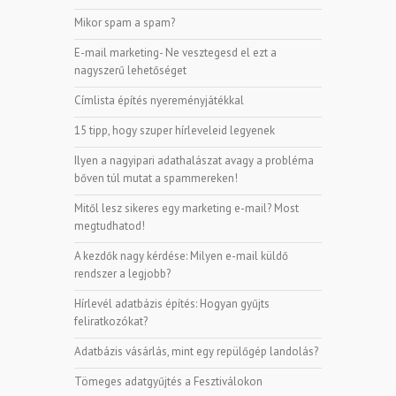
Mikor spam a spam?
E-mail marketing- Ne vesztegesd el ezt a
nagyszerű lehetőséget
Címlista építés nyereményjátékkal
15 tipp, hogy szuper hírleveleid legyenek
Ilyen a nagyipari adathalászat avagy a probléma
bőven túl mutat a spammereken!
Mitől lesz sikeres egy marketing e-mail? Most
megtudhatod!
A kezdők nagy kérdése: Milyen e-mail küldő
rendszer a legjobb?
Hírlevél adatbázis építés: Hogyan gyűjts
feliratkozókat?
Adatbázis vásárlás, mint egy repülőgép landolás?
Tömeges adatgyűjtés a Fesztiválokon