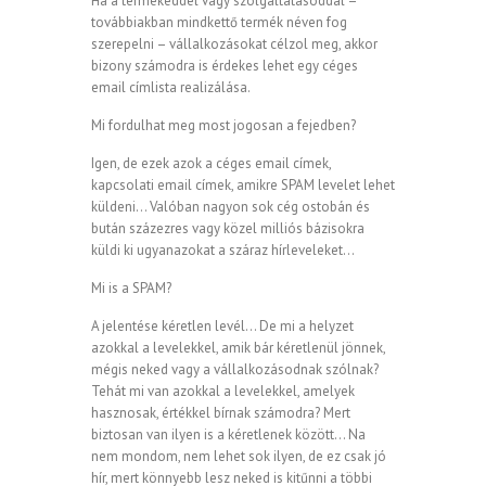
Ha a termékeddel vagy szolgáltatásoddal –
továbbiakban mindkettő termék néven fog
szerepelni – vállalkozásokat célzol meg, akkor
bizony számodra is érdekes lehet egy céges
email címlista realizálása.
Mi fordulhat meg most jogosan a fejedben?
Igen, de ezek azok a céges email címek,
kapcsolati email címek, amikre SPAM levelet lehet
küldeni… Valóban nagyon sok cég ostobán és
bután százezres vagy közel milliós bázisokra
küldi ki ugyanazokat a száraz hírleveleket…
Mi is a SPAM?
A jelentése kéretlen levél… De mi a helyzet
azokkal a levelekkel, amik bár kéretlenül jönnek,
mégis neked vagy a vállalkozásodnak szólnak?
Tehát mi van azokkal a levelekkel, amelyek
hasznosak, értékkel bírnak számodra? Mert
biztosan van ilyen is a kéretlenek között… Na
nem mondom, nem lehet sok ilyen, de ez csak jó
hír, mert könnyebb lesz neked is kitűnni a többi