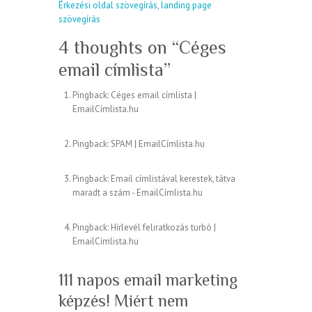
Érkezési oldal szövegírás, landing page
szövegírás
4 thoughts on “
Céges
email címlista
”
Pingback:
Céges email címlista |
EmailCímlista.hu
Pingback:
SPAM | EmailCímlista.hu
Pingback:
Email címlistával kerestek, tátva
maradt a szám - EmailCímlista.hu
Pingback:
Hírlevél feliratkozás turbó |
EmailCímlista.hu
111 napos email marketing
képzés! Miért nem