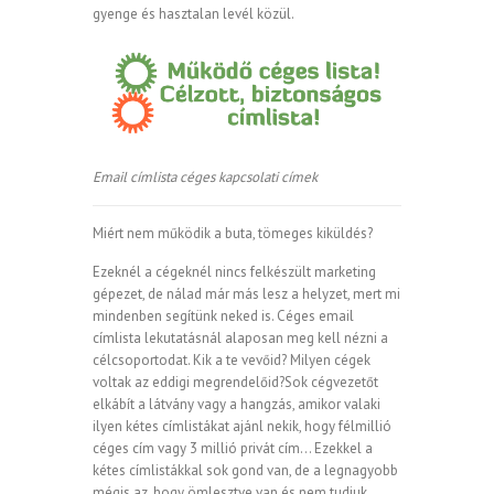
gyenge és hasztalan levél közül.
Email címlista céges kapcsolati címek
Miért nem működik a buta, tömeges kiküldés?
Ezeknél a cégeknél nincs felkészült marketing
gépezet, de nálad már más lesz a helyzet, mert mi
mindenben segítünk neked is. Céges email
címlista lekutatásnál alaposan meg kell nézni a
célcsoportodat. Kik a te vevőid? Milyen cégek
voltak az eddigi megrendelőid?Sok cégvezetőt
elkábít a látvány vagy a hangzás, amikor valaki
ilyen kétes címlistákat ajánl nekik, hogy félmillió
céges cím vagy 3 millió privát cím… Ezekkel a
kétes címlistákkal sok gond van, de a legnagyobb
mégis az, hogy ömlesztve van és nem tudjuk