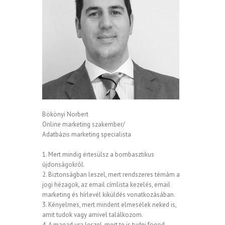
Bökönyi Norbert
Online marketing szakember/
Adatbázis marketing specialista
1. Mert mindig értesülsz a bombasztikus
újdonságokról.
2. Biztonságban leszel, mert rendszeres témám a
jogi hézagok, az email címlista kezelés, email
marketing és hírlevél kiküldés vonatkozásában.
3. Kényelmes, mert mindent elmesélek neked is,
amit tudok vagy amivel találkozom.
4. A magad ura leszel, mert te is tudni fogod