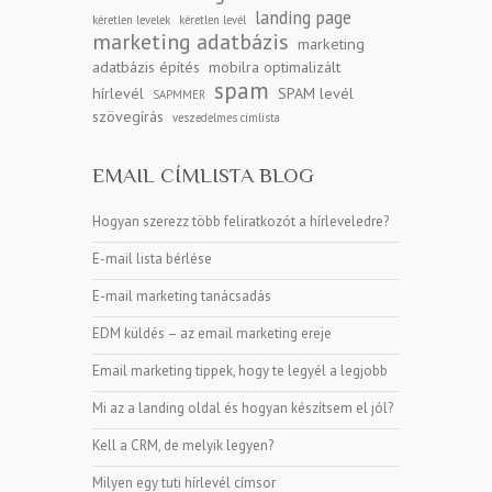
landing page
kéretlen levelek
kéretlen levél
marketing adatbázis
marketing
adatbázis építés
mobilra optimalizált
spam
hírlevél
SPAM levél
SAPMMER
szövegírás
veszedelmes címlista
EMAIL CÍMLISTA BLOG
Hogyan szerezz több feliratkozót a hírleveledre?
E-mail lista bérlése
E-mail marketing tanácsadás
EDM küldés – az email marketing ereje
Email marketing tippek, hogy te legyél a legjobb
Mi az a landing oldal és hogyan készítsem el jól?
Kell a CRM, de melyik legyen?
Milyen egy tuti hírlevél címsor