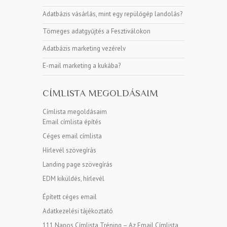
Adatbázis vásárlás, mint egy repülőgép landolás?
Tömeges adatgyűjtés a Fesztiválokon
Adatbázis marketing vezérelv
E-mail marketing a kukába?
CÍMLISTA MEGOLDÁSAIM
Címlista megoldásaim
Email címlista építés
Céges email címlista
Hírlevél szövegírás
Landing page szövegírás
EDM kiküldés, hírlevél
Épített céges email
Adatkezelési tájékoztató
111 Napos Címlista Tréning – Az Email Címlista