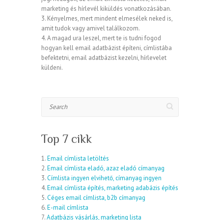
marketing és hírlevél kiküldés vonatkozásában.
3. Kényelmes, mert mindent elmesélek neked is,
amit tudok vagy amivel találkozom.
4. A magad ura leszel, mert te is tudni fogod
hogyan kell email adatbázist építeni, címlistába
befektetni, email adatbázist kezelni, hírlevelet
küldeni.
Search
Top 7 cikk
1.
Email címlista letöltés
2.
Email címlista eladó, azaz eladó címanyag
3.
Címlista ingyen elvihető, címanyag ingyen
4.
Email címlista építés, marketing adabázis építés
5.
Céges email címlista, b2b címanyag
6.
E-mail címlista
7.
Adatbázis vásárlás, marketing lista