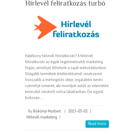
Hírlevél feliratkozás turbó
Hatékony hírlevél feliratkozás? A hírlevél
feliratkozás az egyik legjelentősebb marketing
fogás, amellyel élhetünk a saját weboldalunkon.
Drágább termékek értékesítésénél rendszerint
hosszabb a mérlegelés ideje, legalábbis kevés
személyt ismerek, aki mondjuk autót az interneten
keresztül vásárolt volna látatlanban. De egyről
biztosan…
By
Bökönyi Norbert
|
2015-03-02
|
Hírlevél marketing
|
Read more