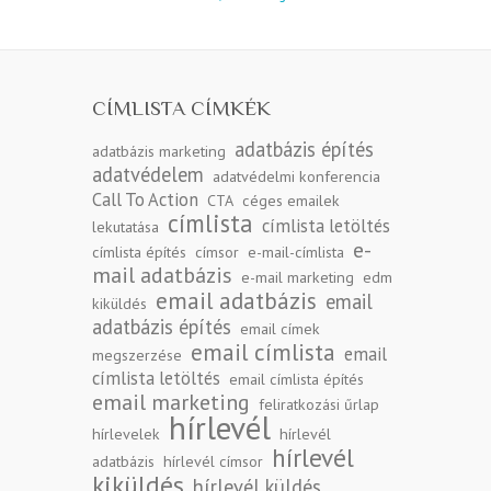
CÍMLISTA CÍMKÉK
adatbázis építés
adatbázis marketing
adatvédelem
adatvédelmi konferencia
Call To Action
CTA
céges emailek
címlista
címlista letöltés
lekutatása
e-
címlista építés
címsor
e-mail-címlista
mail adatbázis
e-mail marketing
edm
email adatbázis
email
kiküldés
adatbázis építés
email címek
email címlista
email
megszerzése
címlista letöltés
email címlista építés
email marketing
feliratkozási űrlap
hírlevél
hírlevelek
hírlevél
hírlevél
adatbázis
hírlevél címsor
kiküldés
hírlevél küldés