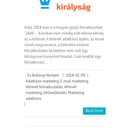
Indul 2018-ban is a hogyan gyűjts feliratkozókat
“játék”… Azonban nem mindig volt ekkora kihívás
ez a történet. A hírlevél adatbázis építés, az email
címek megszerzése, a hírlevélre történő
feliratkoztatás kezdetben nem volt egy
túlságosan bonyolult feladat. Csak kiraktál egy
feliratkozási…
By
Bökönyi Norbert
|
2018-01-09
|
Adatbázis marketing
,
E-mail marketing
,
Hírlevél feliratkoztatás
,
Hírlevél
marketing
,
Hírlevélküldés
,
Marketing
adatbázis
|
Read more