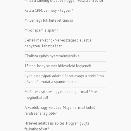
Mi az a landing oldal és hogyan készítsem el jól?
Kell a CRM, de melyik legyen?
Milyen egy tuti hírlevél címsor
Mikor spam a spam?
E-mail marketing- Ne vesztegesd el ezt a
nagyszerű lehetőséget
Címlista építés nyereményjátékkal
15 tipp, hogy szuper hírleveleid legyenek
Ilyen a nagyipari adathalászat avagy a probléma
bőven túl mutat a spammereken!
Mitől lesz sikeres egy marketing e-mail? Most
megtudhatod!
A kezdők nagy kérdése: Milyen e-mail küldő
rendszer a legjobb?
Hírlevél adatbázis építés: Hogyan gyűjts
feliratkozókat?