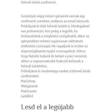
hírlevél küldő szoftverrel.
Gondoljuk végig milyen igényeink vannak egy
szoftverrel szemben, mekkora az email bázisunk.
Próbáljunk ki több hírlevél küldőt is. Mindegyiknél
van próbaverzió. Ami pedig a legjobb, ha
kiválasztottuk a megfelelő szolgáltatót, akkor az
igényeinkhez mérten rugalmasan válthatunk
előfizetési csomagot. Ne ragadjunk le örökre az
alapszolgáltatást nyújtó csomagoknál. Ahhoz,
hogy fejlődni tudjunk és tartani a piaci versenyt,
ahhoz a leginnovatívabb funkciók kellenek a
hírlevél küldéshez.
Próbáljátok ki mindenképp ezeket a hírlevél küldő
szoftvereket:
Mailchimp
Webgalamb
Mailmaster
LadyBird
Lesd el a legújabb