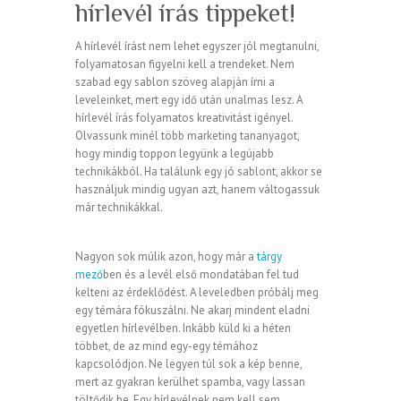
hírlevél írás tippeket!
A hírlevél írást nem lehet egyszer jól megtanulni,
folyamatosan figyelni kell a trendeket. Nem
szabad egy sablon szöveg alapján írni a
leveleinket, mert egy idő után unalmas lesz. A
hírlevél írás folyamatos kreativitást igényel.
Olvassunk minél több marketing tananyagot,
hogy mindig toppon legyünk a legújabb
technikákból. Ha találunk egy jó sablont, akkor se
használjuk mindig ugyan azt, hanem váltogassuk
már technikákkal.
Nagyon sok múlik azon, hogy már a
tárgy
mező
ben és a levél első mondatában fel tud
kelteni az érdeklődést. A leveledben próbálj meg
egy témára fókuszálni. Ne akarj mindent eladni
egyetlen hírlevélben. Inkább küld ki a héten
többet, de az mind egy-egy témához
kapcsolódjon. Ne legyen túl sok a kép benne,
mert az gyakran kerülhet spamba, vagy lassan
töltődik be. Egy hírlevélnek nem kell sem