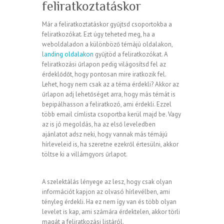
feliratkoztatáskor
Már a feliratkoztatáskor gyűjtsd csoportokba a
feliratkozókat. Ezt úgy teheted meg, ha a
weboldaladon a különböző témájú oldalakon,
landing oldalakon
gyűjtöd a feliratkozókat. A
feliratkozási űrlapon pedig világosítsd fel az
érdeklődőt, hogy pontosan mire iratkozik fel.
Lehet, hogy nem csak az a téma érdekli? Akkor az
űrlapon adj lehetőséget arra, hogy más témát is
bepipálhasson a feliratkozó, ami érdekli. Ezzel
több email címlista csoportba kerül majd be. Vagy
az is jó megoldás, ha az első leveledben
ajánlatot adsz neki, hogy vannak más témájú
hírleveleid is, ha szeretne ezekről értesülni, akkor
töltse ki a villámgyors űrlapot.
A szelektálás lényege az lesz, hogy csak olyan
információt kapjon az olvasó hírlevélben, ami
tényleg érdekli. Ha ez nem így van és több olyan
levelet is kap, ami számára érdektelen, akkor törli
magát a feliratkozási listáról.