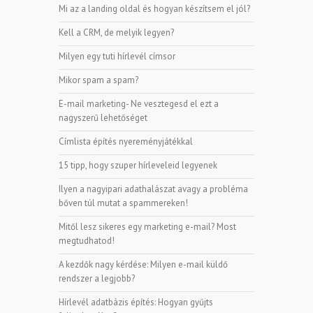
Mi az a landing oldal és hogyan készítsem el jól?
Kell a CRM, de melyik legyen?
Milyen egy tuti hírlevél címsor
Mikor spam a spam?
E-mail marketing- Ne vesztegesd el ezt a
nagyszerű lehetőséget
Címlista építés nyereményjátékkal
15 tipp, hogy szuper hírleveleid legyenek
Ilyen a nagyipari adathalászat avagy a probléma
bőven túl mutat a spammereken!
Mitől lesz sikeres egy marketing e-mail? Most
megtudhatod!
A kezdők nagy kérdése: Milyen e-mail küldő
rendszer a legjobb?
Hírlevél adatbázis építés: Hogyan gyűjts