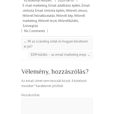
By
Bökönyi Norbert
|
2020-08-07
|
E-mail marketing
,
Email adatbázis építés
,
Email
címlista
,
Email címlista építés
,
Hírlevél címsor
,
Hírlevél feliratkoztatás
,
Hírlevél kép
,
Hírlevél
marketing
,
Hírlevél teszt
,
Hírlevélküldés
,
Szövegírás
|
No Comments
|
←
Mi az a landing oldal és hogyan készítsem
el jól?
EDM küldés – az email marketing ereje
→
Vélemény, hozzászólás?
Az email címet nem tesszük közzé.
A kötelező
mezőket
*
karakterrel jelöltük
Hozzászólás