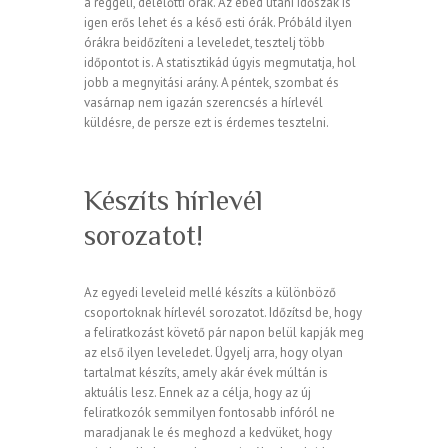
a reggeli, délelőtti órák. Az ebéd utáni időszak is
igen erős lehet és a késő esti órák. Próbáld ilyen
órákra beidőzíteni a leveledet, tesztelj több
időpontot is. A statisztikád úgyis megmutatja, hol
jobb a megnyitási arány. A péntek, szombat és
vasárnap nem igazán szerencsés a hírlevél
küldésre, de persze ezt is érdemes tesztelni.
Készíts hírlevél
sorozatot!
Az egyedi leveleid mellé készíts a különböző
csoportoknak hírlevél sorozatot. Időzítsd be, hogy
a feliratkozást követő pár napon belül kapják meg
az első ilyen leveledet. Ügyelj arra, hogy olyan
tartalmat készíts, amely akár évek múltán is
aktuális lesz. Ennek az a célja, hogy az új
feliratkozók semmilyen fontosabb infóról ne
maradjanak le és meghozd a kedvüket, hogy