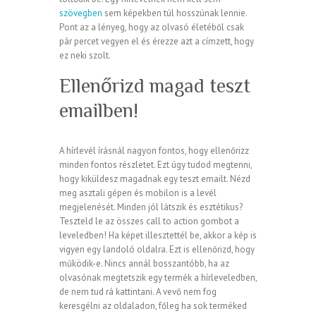
szövegben
sem képekben túl hosszúnak lennie.
Pont az a lényeg, hogy az olvasó életéből csak
pár percet vegyen el és érezze azt a címzett, hogy
ez neki szolt.
Ellenőrizd magad teszt
emailben!
A hírlevél írásnál nagyon fontos, hogy ellenőrizz
minden fontos részletet. Ezt úgy tudod megtenni,
hogy kiküldesz magadnak egy teszt emailt. Nézd
meg asztali gépen és mobilon is a levél
megjelenését. Minden jól látszik és esztétikus?
Teszteld le az összes call to action gombot a
leveledben! Ha képet illesztettél be, akkor a kép is
vigyen egy landoló oldalra. Ezt is ellenőrizd, hogy
működik-e. Nincs annál bosszantóbb, ha az
olvasónak megtetszik egy termék a hírleveledben,
de nem tud rá kattintani. A vevő nem fog
keresgélni az oldaladon, főleg ha sok terméked