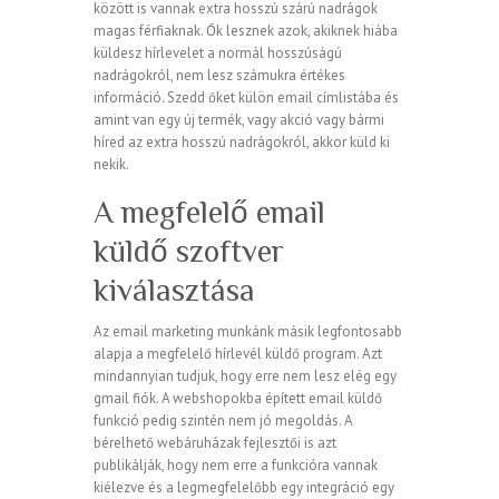
között is vannak extra hosszú szárú nadrágok
magas férfiaknak. Ők lesznek azok, akiknek hiába
küldesz hírlevelet a normál hosszúságú
nadrágokról, nem lesz számukra értékes
információ. Szedd őket külön email címlistába és
amint van egy új termék, vagy akció vagy bármi
híred az extra hosszú nadrágokról, akkor küld ki
nekik.
A megfelelő email
küldő szoftver
kiválasztása
Az email marketing munkánk másik legfontosabb
alapja a megfelelő hírlevél küldő program. Azt
mindannyian tudjuk, hogy erre nem lesz elég egy
gmail fiók. A webshopokba épített email küldő
funkció pedig szintén nem jó megoldás. A
bérelhető webáruházak fejlesztői is azt
publikálják, hogy nem erre a funkcióra vannak
kiélezve és a legmegfelelőbb egy integráció egy