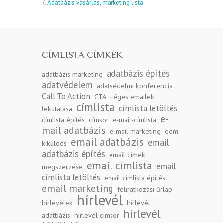
7.
Adatbázis vásárlás, marketing lista
CÍMLISTA CÍMKÉK
adatbázis építés
adatbázis marketing
adatvédelem
adatvédelmi konferencia
Call To Action
CTA
céges emailek
címlista
címlista letöltés
lekutatása
e-
címlista építés
címsor
e-mail-címlista
mail adatbázis
e-mail marketing
edm
email adatbázis
email
kiküldés
adatbázis építés
email címek
email címlista
email
megszerzése
címlista letöltés
email címlista építés
email marketing
feliratkozási űrlap
hírlevél
hírlevelek
hírlevél
hírlevél
adatbázis
hírlevél címsor