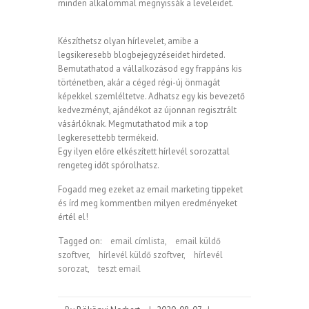
minden alkalommal megnyissák a leveleidet.
Készíthetsz olyan hírlevelet, amibe a
legsikeresebb blogbejegyzéseidet hirdeted.
Bemutathatod a vállalkozásod egy frappáns kis
történetben, akár a céged régi-új önmagát
képekkel szemléltetve. Adhatsz egy kis bevezető
kedvezményt, ajándékot az újonnan regisztrált
vásárlóknak. Megmutathatod mik a top
legkeresettebb termékeid.
Egy ilyen előre elkészített hírlevél sorozattal
rengeteg időt spórolhatsz.
Fogadd meg ezeket az email marketing tippeket
és írd meg kommentben milyen eredményeket
értél el!
Tagged on:
email címlista
,
email küldő
szoftver
,
hírlevél küldő szoftver
,
hírlevél
sorozat
,
teszt email