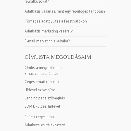
feliratkozókat?
Adatbázis vásárlás, mint egy repülőgép landolás?
Tömeges adatgyűjtés a Fesztiválokon
Adatbázis marketing vezérelv
E-mail marketing a kukába?
CÍMLISTA MEGOLDÁSAIM
Címlista megoldásaim
Email címlista építés
Céges email címlista
Hírlevél szövegírás
Landing page szövegírás
EDM kiküldés, hírlevél
Épített céges email
Adatkezelési tájékoztató