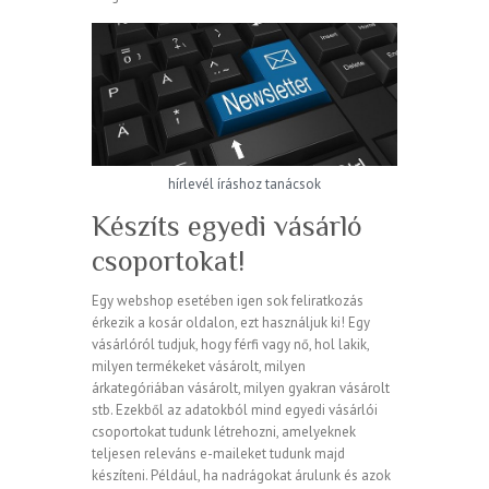
hírlevél íráshoz tanácsok
Készíts egyedi vásárló
csoportokat!
Egy webshop esetében igen sok feliratkozás
érkezik a kosár oldalon, ezt használjuk ki! Egy
vásárlóról tudjuk, hogy férfi vagy nő, hol lakik,
milyen termékeket vásárolt, milyen
árkategóriában vásárolt, milyen gyakran vásárolt
stb. Ezekből az adatokból mind egyedi vásárlói
csoportokat tudunk létrehozni, amelyeknek
teljesen releváns e-maileket tudunk majd
készíteni. Például, ha nadrágokat árulunk és azok