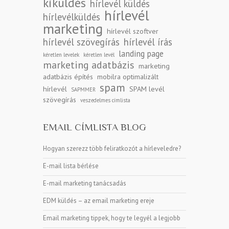
kiküldés
hírlevél küldés
hírlevél
hírlevélküldés
marketing
hírlevél szoftver
hírlevél szövegírás
hírlevél írás
landing page
kéretlen levelek
kéretlen levél
marketing adatbázis
marketing
adatbázis építés
mobilra optimalizált
spam
hírlevél
SPAM levél
SAPMMER
szövegírás
veszedelmes címlista
EMAIL CÍMLISTA BLOG
Hogyan szerezz több feliratkozót a hírleveledre?
E-mail lista bérlése
E-mail marketing tanácsadás
EDM küldés – az email marketing ereje
Email marketing tippek, hogy te legyél a legjobb