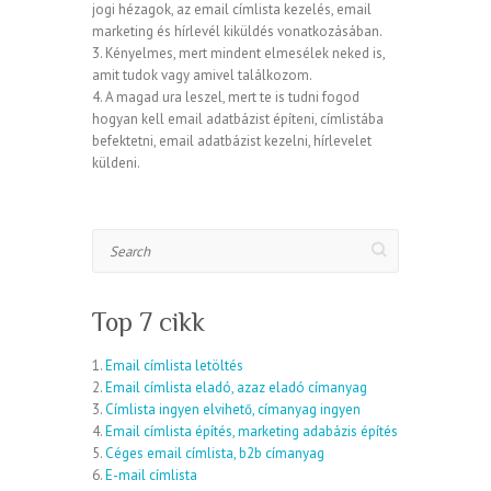
jogi hézagok, az email címlista kezelés, email
marketing és hírlevél kiküldés vonatkozásában.
3. Kényelmes, mert mindent elmesélek neked is,
amit tudok vagy amivel találkozom.
4. A magad ura leszel, mert te is tudni fogod
hogyan kell email adatbázist építeni, címlistába
befektetni, email adatbázist kezelni, hírlevelet
küldeni.
Search
Top 7 cikk
1.
Email címlista letöltés
2.
Email címlista eladó, azaz eladó címanyag
3.
Címlista ingyen elvihető, címanyag ingyen
4.
Email címlista építés, marketing adabázis építés
5.
Céges email címlista, b2b címanyag
6.
E-mail címlista