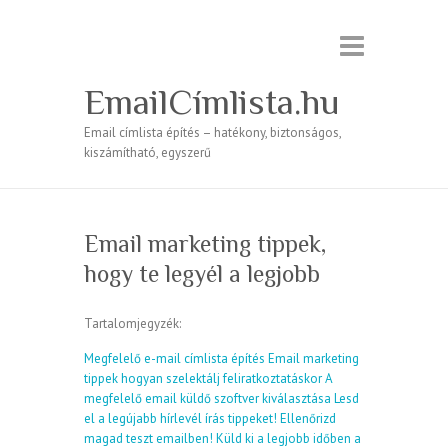
EmailCímlista.hu
Email címlista építés – hatékony, biztonságos,
kiszámítható, egyszerű
Email marketing tippek,
hogy te legyél a legjobb
Tartalomjegyzék:
Megfelelő e-mail címlista építés
Email marketing
tippek hogyan szelektálj feliratkoztatáskor
A
megfelelő email küldő szoftver kiválasztása
Lesd
el a legújabb hírlevél írás tippeket!
Ellenőrizd
magad teszt emailben!
Küld ki a legjobb időben a