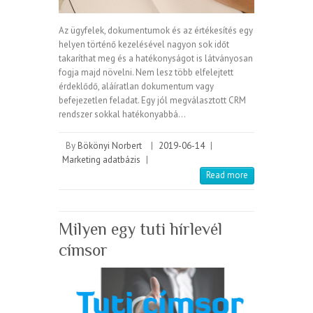
Az ügyfelek, dokumentumok és az értékesítés egy
helyen történő kezelésével nagyon sok időt
takaríthat meg és a hatékonyságot is látványosan
fogja majd növelni. Nem lesz több elfelejtett
érdeklődő, aláíratlan dokumentum vagy
befejezetlen feladat. Egy jól megválasztott CRM
rendszer sokkal hatékonyabbá…
By
Bökönyi Norbert
|
2019-06-14
|
Marketing adatbázis
|
Read more
Milyen egy tuti hírlevél
címsor