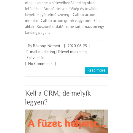
oldal szerepe a hírlevélbenA landing oldal
felépítése Vonzó címsor Főkép és további
képek Egyértelmű szöveg Call to action
mondat Call to action gomb vagy form Chet
ablak Köszönő oldalAmit ne tartalmazzon egy
landing page…
By
Bökönyi Norbert
|
2020-06-25
|
E-mail marketing
,
Hírlevél marketing
,
Szövegírás
|
No Comments
|
Read more
Kell a CRM, de melyik
legyen?