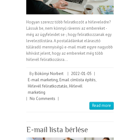
Hogyan szerezz több feliratkozót a hírleveledre?
Lássuk be, nem könnyű rávenni az embereket -
még az ügyfeleidet se -, hogy feliratkozzanak egy
levelezőlistára. A postaládáinkat elárasztó
túláradó mennyiségű e-mail miatt egyre nagyobb
kihívást jelent, hogy az embereket még több
hírlevél feliratkozásra…
By
Bökönyi Norbert
|
2022-01-05
|
E-mail marketing
,
Email címlista építés
,
Hírlevél feliratkoztatás
,
Hírlevél
marketing
|
No Comments
|
Read more
E-mail lista bérlése