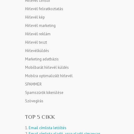
Hírlevél címsor
Hírlevél feliratkoztatás
Hírlevél kép
Hírlevél marketing
Hírlevél reklám
Hírlevél teszt
Hírlevélküldés
Marketing adatbázis
Mobilbarát hírlevél küldés
Mobilra optimalizált hírlevél
SPAMMER
Spamszűrők kikerülése
Szövegírás
TOP 5 CIKK
1.
Email címlista letöltés
2.
Email címlista eladó, azaz eladó címanyag