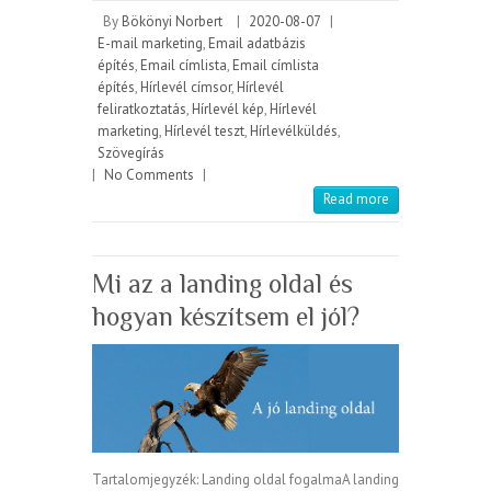
By
Bökönyi Norbert
|
2020-08-07
|
E-mail marketing
,
Email adatbázis
építés
,
Email címlista
,
Email címlista
építés
,
Hírlevél címsor
,
Hírlevél
feliratkoztatás
,
Hírlevél kép
,
Hírlevél
marketing
,
Hírlevél teszt
,
Hírlevélküldés
,
Szövegírás
|
No Comments
|
Read more
Mi az a landing oldal és
hogyan készítsem el jól?
Tartalomjegyzék: Landing oldal fogalmaA landing