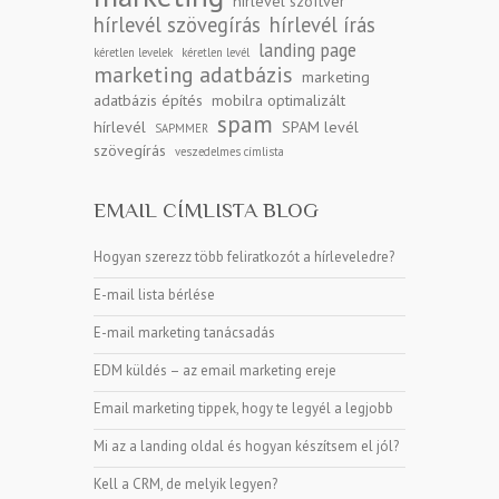
hírlevél szoftver
hírlevél szövegírás
hírlevél írás
landing page
kéretlen levelek
kéretlen levél
marketing adatbázis
marketing
adatbázis építés
mobilra optimalizált
spam
hírlevél
SPAM levél
SAPMMER
szövegírás
veszedelmes címlista
EMAIL CÍMLISTA BLOG
Hogyan szerezz több feliratkozót a hírleveledre?
E-mail lista bérlése
E-mail marketing tanácsadás
EDM küldés – az email marketing ereje
Email marketing tippek, hogy te legyél a legjobb
Mi az a landing oldal és hogyan készítsem el jól?
Kell a CRM, de melyik legyen?