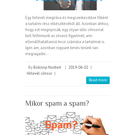
Egy hírlevél megírása és megszerkesztése főként
a tartalmi rész elkészítéséből áll. Azonban ahhoz,
hogy ezt megnyissák, egy olyan ütős címsorral
kell felhívnunk az olvasó figyelmét, ami
ellenállhatatlanná teszi számára a tartalmat is.
Igen ám, azonban roppant kevés terünk van
megragadni…
By
Bökönyi Norbert
|
2019-06-02
|
Hírlevél címsor
|
Read more
Mikor spam a spam?