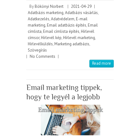
By
Bökönyi Norbert
|
2021-04-29
|
Adatbázis marketing
,
Adatbázis vásárlás
,
Adatkezelés
,
Adatvédelem
,
E-mail
marketing
,
Email adatbázis építés
,
Email
címlista
,
Email címlista építés
,
Hírlevél
címsor
,
Hírlevél kép
,
Hírlevél marketing
,
Hírlevélküldés
,
Marketing adatbázis
,
Szövegírás
|
No Comments
|
Read more
Email marketing tippek,
hogy te legyél a legjobb