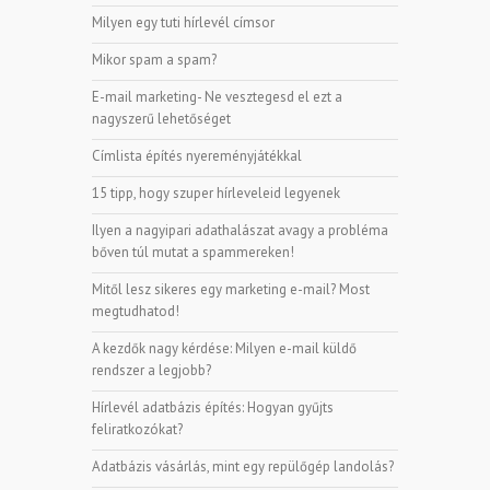
Milyen egy tuti hírlevél címsor
Mikor spam a spam?
E-mail marketing- Ne vesztegesd el ezt a
nagyszerű lehetőséget
Címlista építés nyereményjátékkal
15 tipp, hogy szuper hírleveleid legyenek
Ilyen a nagyipari adathalászat avagy a probléma
bőven túl mutat a spammereken!
Mitől lesz sikeres egy marketing e-mail? Most
megtudhatod!
A kezdők nagy kérdése: Milyen e-mail küldő
rendszer a legjobb?
Hírlevél adatbázis építés: Hogyan gyűjts
feliratkozókat?
Adatbázis vásárlás, mint egy repülőgép landolás?