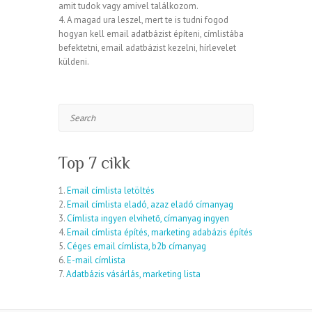
amit tudok vagy amivel találkozom.
4. A magad ura leszel, mert te is tudni fogod
hogyan kell email adatbázist építeni, címlistába
befektetni, email adatbázist kezelni, hírlevelet
küldeni.
Search
Top 7 cikk
1.
Email címlista letöltés
2.
Email címlista eladó, azaz eladó címanyag
3.
Címlista ingyen elvihető, címanyag ingyen
4.
Email címlista építés, marketing adabázis építés
5.
Céges email címlista, b2b címanyag
6.
E-mail címlista
7.
Adatbázis vásárlás, marketing lista