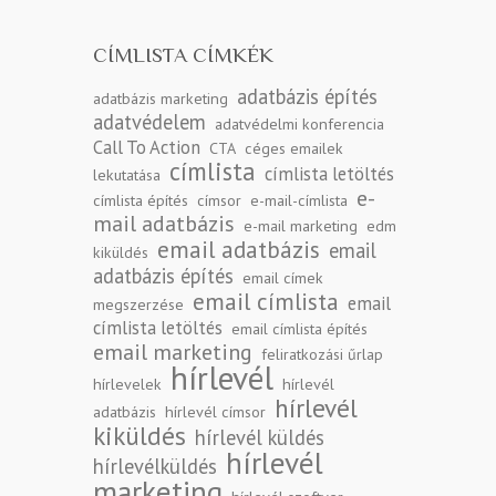
CÍMLISTA CÍMKÉK
adatbázis építés
adatbázis marketing
adatvédelem
adatvédelmi konferencia
Call To Action
CTA
céges emailek
címlista
címlista letöltés
lekutatása
e-
címlista építés
címsor
e-mail-címlista
mail adatbázis
e-mail marketing
edm
email adatbázis
email
kiküldés
adatbázis építés
email címek
email címlista
email
megszerzése
címlista letöltés
email címlista építés
email marketing
feliratkozási űrlap
hírlevél
hírlevelek
hírlevél
hírlevél
adatbázis
hírlevél címsor
kiküldés
hírlevél küldés
hírlevél
hírlevélküldés
marketing