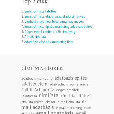
Top 7 cikk
1.
Email címlista letöltés
2.
Email címlista eladó, azaz eladó címanyag
3.
Címlista ingyen elvihető, címanyag ingyen
4.
Email címlista építés, marketing adabázis építés
5.
Céges email címlista, b2b címanyag
6.
E-mail címlista
7.
Adatbázis vásárlás, marketing lista
CÍMLISTA CÍMKÉK
adatbázis építés
adatbázis marketing
adatvédelem
adatvédelmi konferencia
Call To Action
CTA
céges emailek
címlista
címlista letöltés
lekutatása
e-
címlista építés
címsor
e-mail-címlista
mail adatbázis
e-mail marketing
edm
email adatbázis
email
kiküldés