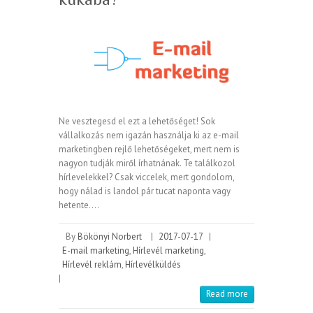
Ne vesztegesd el ezt a lehetőséget! Sok
vállalkozás nem igazán használja ki az e-mail
marketingben rejlő lehetőségeket, mert nem is
nagyon tudják miről írhatnának. Te találkozol
hírlevelekkel? Csak viccelek, mert gondolom,
hogy nálad is landol pár tucat naponta vagy
hetente.…
By
Bökönyi Norbert
|
2017-07-17
|
E-mail marketing
,
Hírlevél marketing
,
Hírlevél reklám
,
Hírlevélküldés
|
Read more