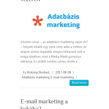
A költői vonal – az adatbázis marketing vajon mi?
– helyett inkább egy zene címe adta a címhez az
alapot, amely legalább annyira felkavaró volt a
maga idejében, mint a Media Markt gunyoros
reklámja. Ez utóbbi szintén szíven ütötte a…
By
Bökönyi Norbert
|
2017-08-08
|
Adatbázis marketing
,
E-mail marketing
|
Read more
E-mail marketing a
kukába?