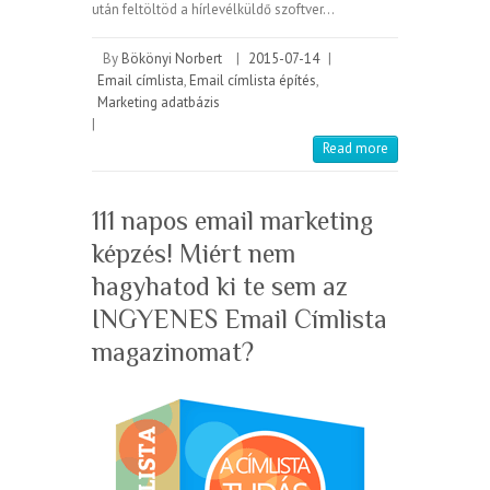
után feltöltöd a hírlevélküldő szoftver…
By
Bökönyi Norbert
|
2015-07-14
|
Email címlista
,
Email címlista építés
,
Marketing adatbázis
|
Read more
111 napos email marketing
képzés! Miért nem
hagyhatod ki te sem az
INGYENES Email Címlista
magazinomat?