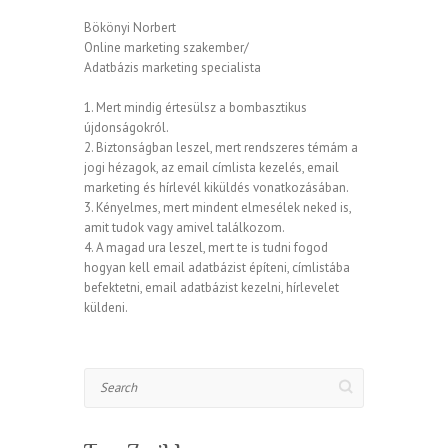
Bökönyi Norbert
Online marketing szakember/
Adatbázis marketing specialista
1. Mert mindig értesülsz a bombasztikus
újdonságokról.
2. Biztonságban leszel, mert rendszeres témám a
jogi hézagok, az email címlista kezelés, email
marketing és hírlevél kiküldés vonatkozásában.
3. Kényelmes, mert mindent elmesélek neked is,
amit tudok vagy amivel találkozom.
4. A magad ura leszel, mert te is tudni fogod
hogyan kell email adatbázist építeni, címlistába
befektetni, email adatbázist kezelni, hírlevelet
küldeni.
Search