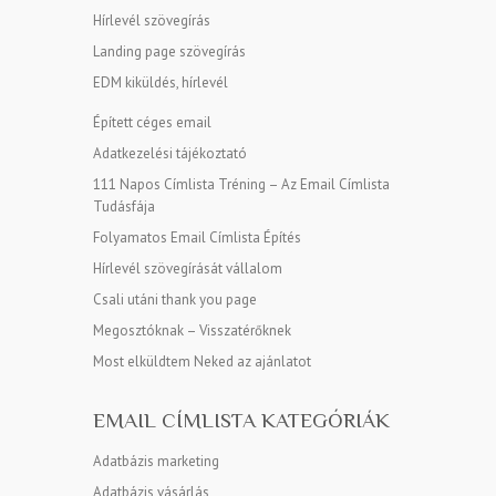
Hírlevél szövegírás
Landing page szövegírás
EDM kiküldés, hírlevél
Épített céges email
Adatkezelési tájékoztató
111 Napos Címlista Tréning – Az Email Címlista
Tudásfája
Folyamatos Email Címlista Építés
Hírlevél szövegírását vállalom
Csali utáni thank you page
Megosztóknak – Visszatérőknek
Most elküldtem Neked az ajánlatot
EMAIL CÍMLISTA KATEGÓRIÁK
Adatbázis marketing
Adatbázis vásárlás