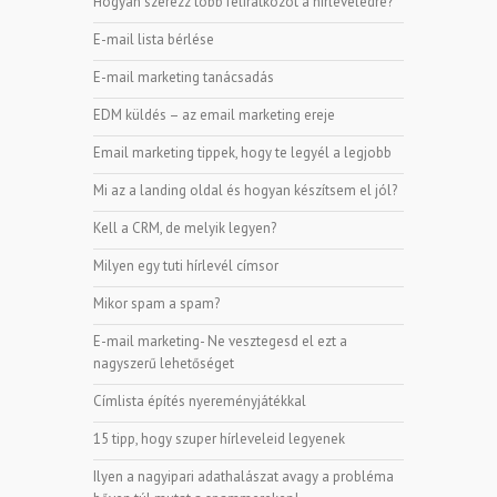
Hogyan szerezz több feliratkozót a hírleveledre?
E-mail lista bérlése
E-mail marketing tanácsadás
EDM küldés – az email marketing ereje
Email marketing tippek, hogy te legyél a legjobb
Mi az a landing oldal és hogyan készítsem el jól?
Kell a CRM, de melyik legyen?
Milyen egy tuti hírlevél címsor
Mikor spam a spam?
E-mail marketing- Ne vesztegesd el ezt a
nagyszerű lehetőséget
Címlista építés nyereményjátékkal
15 tipp, hogy szuper hírleveleid legyenek
Ilyen a nagyipari adathalászat avagy a probléma