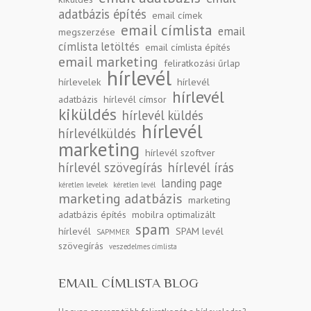
adatbázis építés
email címek
email címlista
email
megszerzése
címlista letöltés
email címlista építés
email marketing
feliratkozási űrlap
hírlevél
hírlevelek
hírlevél
hírlevél
adatbázis
hírlevél címsor
kiküldés
hírlevél küldés
hírlevél
hírlevélküldés
marketing
hírlevél szoftver
hírlevél szövegírás
hírlevél írás
landing page
kéretlen levelek
kéretlen levél
marketing adatbázis
marketing
adatbázis építés
mobilra optimalizált
spam
hírlevél
SPAM levél
SAPMMER
szövegírás
veszedelmes címlista
EMAIL CÍMLISTA BLOG