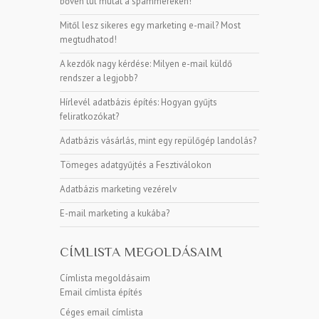
bőven túl mutat a spammereken!
Mitől lesz sikeres egy marketing e-mail? Most
megtudhatod!
A kezdők nagy kérdése: Milyen e-mail küldő
rendszer a legjobb?
Hírlevél adatbázis építés: Hogyan gyűjts
feliratkozókat?
Adatbázis vásárlás, mint egy repülőgép landolás?
Tömeges adatgyűjtés a Fesztiválokon
Adatbázis marketing vezérelv
E-mail marketing a kukába?
CÍMLISTA MEGOLDÁSAIM
Címlista megoldásaim
Email címlista építés
Céges email címlista