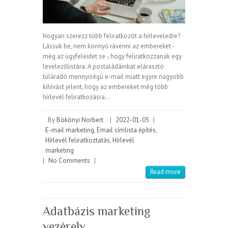
Hogyan szerezz több feliratkozót a hírleveledre?
Lássuk be, nem könnyű rávenni az embereket -
még az ügyfeleidet se -, hogy feliratkozzanak egy
levelezőlistára. A postaládáinkat elárasztó
túláradó mennyiségű e-mail miatt egyre nagyobb
kihívást jelent, hogy az embereket még több
hírlevél feliratkozásra…
By
Bökönyi Norbert
|
2022-01-05
|
E-mail marketing
,
Email címlista építés
,
Hírlevél feliratkoztatás
,
Hírlevél
marketing
|
No Comments
|
Read more
Adatbázis marketing
vezérelv