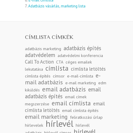
6.
E-mail címlista
7.
Adatbázis vásárlás, marketing lista
CÍMLISTA CÍMKÉK
adatbázis építés
adatbázis marketing
adatvédelem
adatvédelmi konferencia
Call To Action
CTA
céges emailek
címlista
címlista letöltés
lekutatása
e-
címlista építés
címsor
e-mail-címlista
mail adatbázis
e-mail marketing
edm
email adatbázis
email
kiküldés
adatbázis építés
email címek
email címlista
email
megszerzése
címlista letöltés
email címlista építés
email marketing
feliratkozási űrlap
hírlevél
hírlevelek
hírlevél
hírlevél
adatbázis
hírlevél címsor