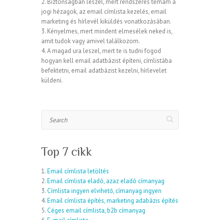
2. Biztonságban leszel, mert rendszeres témám a
jogi hézagok, az email címlista kezelés, email
marketing és hírlevél kiküldés vonatkozásában.
3. Kényelmes, mert mindent elmesélek neked is,
amit tudok vagy amivel találkozom.
4. A magad ura leszel, mert te is tudni fogod
hogyan kell email adatbázist építeni, címlistába
befektetni, email adatbázist kezelni, hírlevelet
küldeni.
Search
Top 7 cikk
1.
Email címlista letöltés
2.
Email címlista eladó, azaz eladó címanyag
3.
Címlista ingyen elvihető, címanyag ingyen
4.
Email címlista építés, marketing adabázis építés
5.
Céges email címlista, b2b címanyag