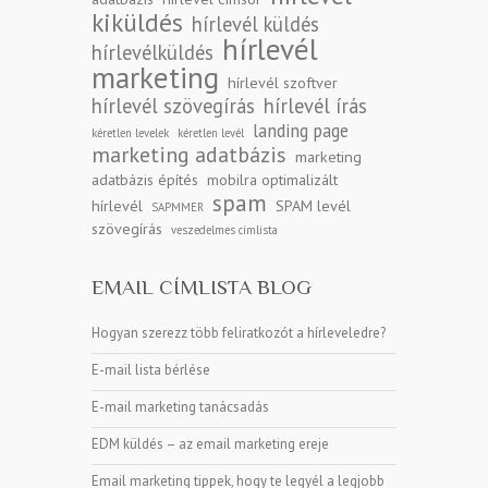
kiküldés
hírlevél küldés
hírlevél
hírlevélküldés
marketing
hírlevél szoftver
hírlevél szövegírás
hírlevél írás
landing page
kéretlen levelek
kéretlen levél
marketing adatbázis
marketing
adatbázis építés
mobilra optimalizált
spam
hírlevél
SPAM levél
SAPMMER
szövegírás
veszedelmes címlista
EMAIL CÍMLISTA BLOG
Hogyan szerezz több feliratkozót a hírleveledre?
E-mail lista bérlése
E-mail marketing tanácsadás
EDM küldés – az email marketing ereje
Email marketing tippek, hogy te legyél a legjobb