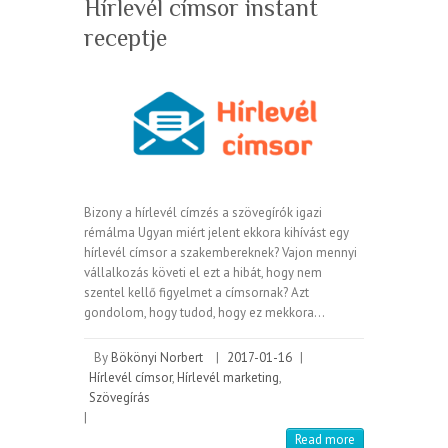
Hírlevél címsor instant
receptje
Bizony a hírlevél címzés a szövegírók igazi
rémálma Ugyan miért jelent ekkora kihívást egy
hírlevél címsor a szakembereknek? Vajon mennyi
vállalkozás követi el ezt a hibát, hogy nem
szentel kellő figyelmet a címsornak? Azt
gondolom, hogy tudod, hogy ez mekkora…
By
Bökönyi Norbert
|
2017-01-16
|
Hírlevél címsor
,
Hírlevél marketing
,
Szövegírás
|
Read more