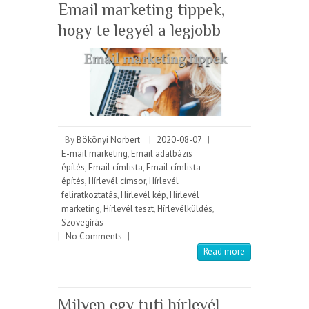
Email marketing tippek,
hogy te legyél a legjobb
By
Bökönyi Norbert
|
2020-08-07
|
E-mail marketing
,
Email adatbázis
építés
,
Email címlista
,
Email címlista
építés
,
Hírlevél címsor
,
Hírlevél
feliratkoztatás
,
Hírlevél kép
,
Hírlevél
marketing
,
Hírlevél teszt
,
Hírlevélküldés
,
Szövegírás
|
No Comments
|
Read more
Milyen egy tuti hírlevél