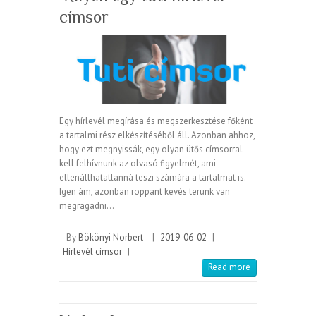
címsor
Egy hírlevél megírása és megszerkesztése főként
a tartalmi rész elkészítéséből áll. Azonban ahhoz,
hogy ezt megnyissák, egy olyan ütős címsorral
kell felhívnunk az olvasó figyelmét, ami
ellenállhatatlanná teszi számára a tartalmat is.
Igen ám, azonban roppant kevés terünk van
megragadni…
By
Bökönyi Norbert
|
2019-06-02
|
Hírlevél címsor
|
Read more