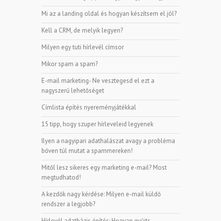
Mi az a landing oldal és hogyan készítsem el jól?
Kell a CRM, de melyik legyen?
Milyen egy tuti hírlevél címsor
Mikor spam a spam?
E-mail marketing- Ne vesztegesd el ezt a
nagyszerű lehetőséget
Címlista építés nyereményjátékkal
15 tipp, hogy szuper hírleveleid legyenek
Ilyen a nagyipari adathalászat avagy a probléma
bőven túl mutat a spammereken!
Mitől lesz sikeres egy marketing e-mail? Most
megtudhatod!
A kezdők nagy kérdése: Milyen e-mail küldő
rendszer a legjobb?
Hírlevél adatbázis építés: Hogyan gyűjts