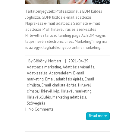
Tartalomjegyzék: Professzionális EDM küldés
Jogtiszta, GDPR biztos e-mail adatbázis
Naprakész e-mail adatbázis Szűrhető e-mail
adatbázis Profi hírlevél írás és szerkesztés
Hírlevélhez tartozó landing page Az EDM vagyis
teljes nevén Electronic direct Marketing” még ma
is az egyik leghatékonyabb online marketing…
By
Bökönyi Norbert
|
2021-04-29
|
Adatbázis marketing
,
Adatbázis vásárlás
,
Adatkezelés
,
Adatvédelem
,
E-mail
marketing
,
Email adatbázis építés
,
Email
címlista
,
Email címlista építés
,
Hírlevél
címsor
,
Hírlevél kép
,
Hírlevél marketing
,
Hírlevélküldés
,
Marketing adatbázis
,
Szövegírás
|
No Comments
|
Read more