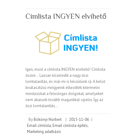
Címlista INGYEN elvihető
Igen, most a címlista INGYEN elvihető! Címlista
őszire… Lassan közeledik a nagy őszi
lomtalanítás, és már mi is készülünk rá. A belső
kiválasztűsú mirigyeink elkezdték kitermelni
mindazokat a felesleges dolgokat, amelyeket
nem akarunk tovább magunkkal cipelni. Így az
őszi lomtalanítás…
By
Bökönyi Norbert
|
2015-11-06
|
Email címlista
,
Email címlista építés
,
Marketing adatbázis