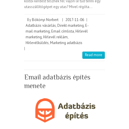
költői kérdést tesznek fel: vajon le tud tenni egy
utasszállítógépet egy utas? Mivel régóta…
By
Bökönyi Norbert
|
2017-11-06
|
Adatbázis vásárlás
,
Direkt marketing
,
E-
mail marketing
,
Email címlista
,
Hírlevél
marketing
,
Hírlevél reklám
,
Hírlevélküldés
,
Marketing adatbázis
|
Read more
Email adatbázis építés
menete