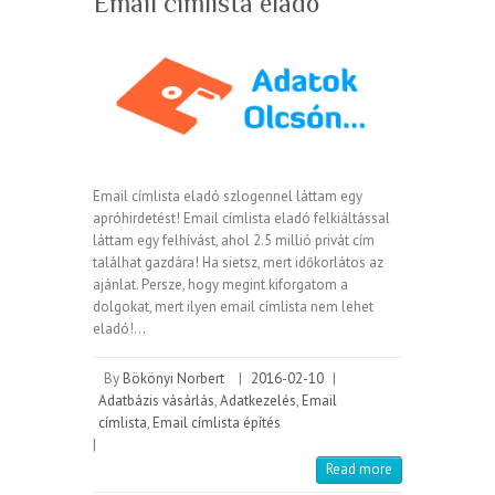
Email címlista eladó
Email címlista eladó szlogennel láttam egy
apróhirdetést! Email címlista eladó felkiáltással
láttam egy felhívást, ahol 2.5 millió privát cím
találhat gazdára! Ha sietsz, mert időkorlátos az
ajánlat. Persze, hogy megint kiforgatom a
dolgokat, mert ilyen email címlista nem lehet
eladó!…
By
Bökönyi Norbert
|
2016-02-10
|
Adatbázis vásárlás
,
Adatkezelés
,
Email
címlista
,
Email címlista építés
|
Read more