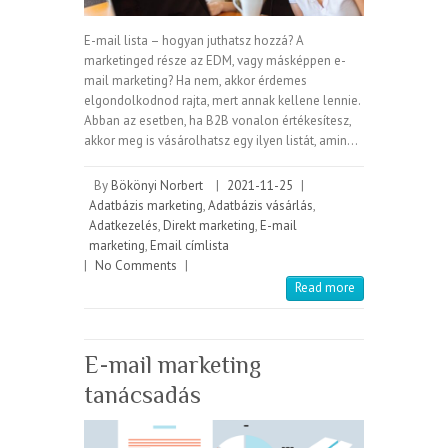
E-mail lista – hogyan juthatsz hozzá? A
marketinged része az EDM, vagy másképpen e-
mail marketing? Ha nem, akkor érdemes
elgondolkodnod rajta, mert annak kellene lennie.
Abban az esetben, ha B2B vonalon értékesítesz,
akkor meg is vásárolhatsz egy ilyen listát, amin…
By
Bökönyi Norbert
|
2021-11-25
|
Adatbázis marketing
,
Adatbázis vásárlás
,
Adatkezelés
,
Direkt marketing
,
E-mail
marketing
,
Email címlista
|
No Comments
|
Read more
E-mail marketing
tanácsadás