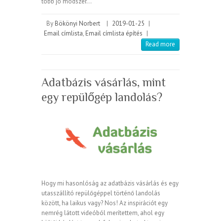
több jó módszer…
By
Bökönyi Norbert
|
2019-01-25
|
Email címlista
,
Email címlista építés
|
Read more
Adatbázis vásárlás, mint
egy repülőgép landolás?
Hogy mi hasonlóság az adatbázis vásárlás és egy
utasszállító repülőgéppel történő landolás
között, ha laikus vagy? Nos! Az inspirációt egy
nemrég látott videóból merítettem, ahol egy