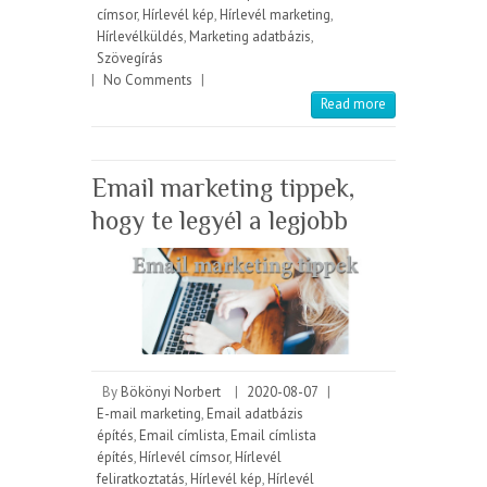
címsor
,
Hírlevél kép
,
Hírlevél marketing
,
Hírlevélküldés
,
Marketing adatbázis
,
Szövegírás
|
No Comments
|
Read more
Email marketing tippek,
hogy te legyél a legjobb
By
Bökönyi Norbert
|
2020-08-07
|
E-mail marketing
,
Email adatbázis
építés
,
Email címlista
,
Email címlista
építés
,
Hírlevél címsor
,
Hírlevél
feliratkoztatás
,
Hírlevél kép
,
Hírlevél