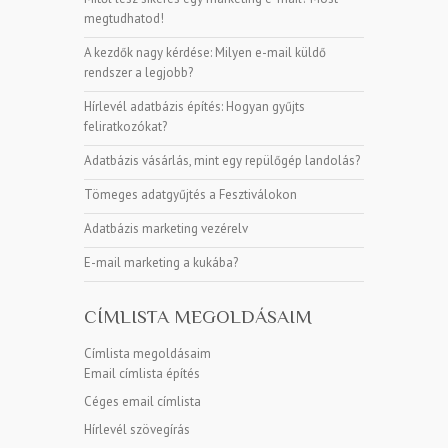
megtudhatod!
A kezdők nagy kérdése: Milyen e-mail küldő
rendszer a legjobb?
Hírlevél adatbázis építés: Hogyan gyűjts
feliratkozókat?
Adatbázis vásárlás, mint egy repülőgép landolás?
Tömeges adatgyűjtés a Fesztiválokon
Adatbázis marketing vezérelv
E-mail marketing a kukába?
CÍMLISTA MEGOLDÁSAIM
Címlista megoldásaim
Email címlista építés
Céges email címlista
Hírlevél szövegírás