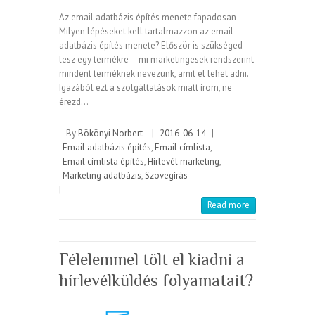
Az email adatbázis építés menete fapadosan
Milyen lépéseket kell tartalmazzon az email
adatbázis építés menete? Először is szükséged
lesz egy termékre – mi marketingesek rendszerint
mindent terméknek nevezünk, amit el lehet adni.
Igazából ezt a szolgáltatások miatt írom, ne
érezd…
By
Bökönyi Norbert
|
2016-06-14
|
Email adatbázis építés
,
Email címlista
,
Email címlista építés
,
Hírlevél marketing
,
Marketing adatbázis
,
Szövegírás
|
Read more
Félelemmel tölt el kiadni a
hírlevélküldés folyamatait?