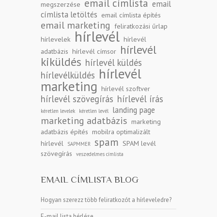
email címlista
email
megszerzése
címlista letöltés
email címlista építés
email marketing
feliratkozási űrlap
hírlevél
hírlevelek
hírlevél
hírlevél
adatbázis
hírlevél címsor
kiküldés
hírlevél küldés
hírlevél
hírlevélküldés
marketing
hírlevél szoftver
hírlevél szövegírás
hírlevél írás
landing page
kéretlen levelek
kéretlen levél
marketing adatbázis
marketing
adatbázis építés
mobilra optimalizált
spam
hírlevél
SPAM levél
SAPMMER
szövegírás
veszedelmes címlista
EMAIL CÍMLISTA BLOG
Hogyan szerezz több feliratkozót a hírleveledre?
E-mail lista bérlése