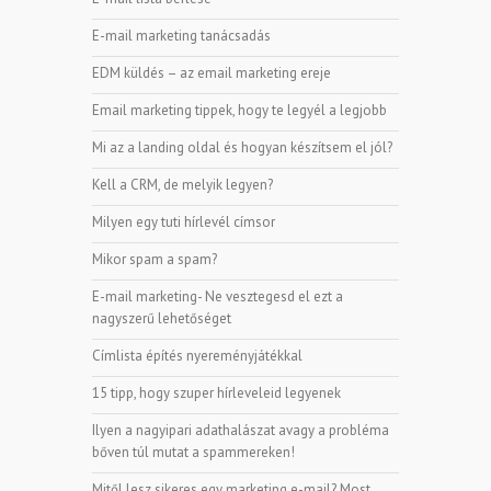
E-mail marketing tanácsadás
EDM küldés – az email marketing ereje
Email marketing tippek, hogy te legyél a legjobb
Mi az a landing oldal és hogyan készítsem el jól?
Kell a CRM, de melyik legyen?
Milyen egy tuti hírlevél címsor
Mikor spam a spam?
E-mail marketing- Ne vesztegesd el ezt a
nagyszerű lehetőséget
Címlista építés nyereményjátékkal
15 tipp, hogy szuper hírleveleid legyenek
Ilyen a nagyipari adathalászat avagy a probléma
bőven túl mutat a spammereken!
Mitől lesz sikeres egy marketing e-mail? Most