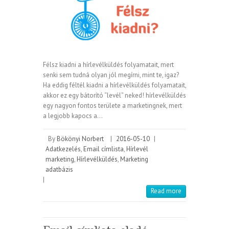
Félsz kiadni a hírlevélküldés folyamatait, mert
senki sem tudná olyan jól megírni, mint te, igaz?
Ha eddig féltél kiadni a hírlevélküldés folyamatait,
akkor ez egy bátorító “levél” neked! hírlevélküldés
egy nagyon fontos területe a marketingnek, mert
a legjobb kapocs a…
By
Bökönyi Norbert
|
2016-05-10
|
Adatkezelés
,
Email címlista
,
Hírlevél
marketing
,
Hírlevélküldés
,
Marketing
adatbázis
|
Read more