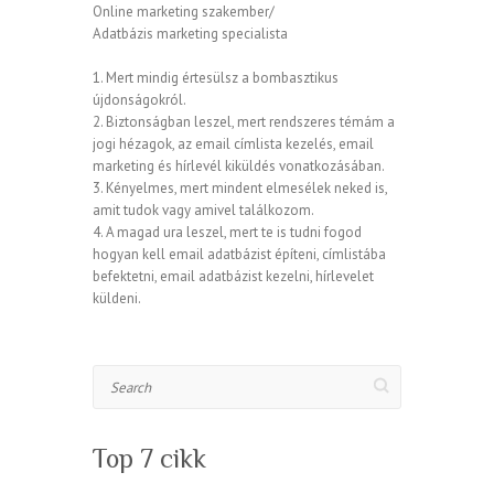
Online marketing szakember/
Adatbázis marketing specialista
1. Mert mindig értesülsz a bombasztikus
újdonságokról.
2. Biztonságban leszel, mert rendszeres témám a
jogi hézagok, az email címlista kezelés, email
marketing és hírlevél kiküldés vonatkozásában.
3. Kényelmes, mert mindent elmesélek neked is,
amit tudok vagy amivel találkozom.
4. A magad ura leszel, mert te is tudni fogod
hogyan kell email adatbázist építeni, címlistába
befektetni, email adatbázist kezelni, hírlevelet
küldeni.
Search
Top 7 cikk