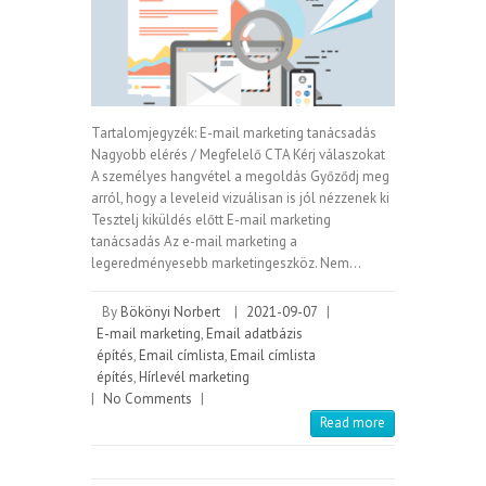
Tartalomjegyzék: E-mail marketing tanácsadás
Nagyobb elérés / Megfelelő CTA Kérj válaszokat
A személyes hangvétel a megoldás Győződj meg
arról, hogy a leveleid vizuálisan is jól nézzenek ki
Tesztelj kiküldés előtt E-mail marketing
tanácsadás Az e-mail marketing a
legeredményesebb marketingeszköz. Nem…
By
Bökönyi Norbert
|
2021-09-07
|
E-mail marketing
,
Email adatbázis
építés
,
Email címlista
,
Email címlista
építés
,
Hírlevél marketing
|
No Comments
|
Read more