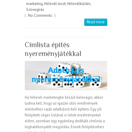
marketing
,
Hírlevél teszt
,
Hírlevélküldés
,
Szövegírás
|
No Comments
|
Read more
Címlista építés
nyereményjátékkal
Ha hírlevél marketingbe készül belevágni, akkor
tudnia kell, hogy az igazán ütős eredmények
eléréséhez saját adatbázist kell építeni. Egy jól
felépített céges listával is lehet eredményeket
elérni, azonban egy egyénileg dedikált címlista a
leghatékonyabb megoldás. Ennek felépítéséhez