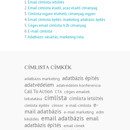
1.
Email címlista letöltés
2.
Email címlista eladó, azaz eladó címanyag
3.
Címlista ingyen elvihető, címanyag ingyen
4.
Email címlista építés, marketing adabázis építés
5.
Céges email címlista, b2b címanyag
6.
E-mail címlista
7.
Adatbázis vásárlás, marketing lista
CÍMLISTA CÍMKÉK
adatbázis építés
adatbázis marketing
adatvédelem
adatvédelmi konferencia
Call To Action
CTA
céges emailek
címlista
címlista letöltés
lekutatása
e-
címlista építés
címsor
e-mail-címlista
mail adatbázis
e-mail marketing
edm
email adatbázis
email
kiküldés
adatbázis építés
email címek