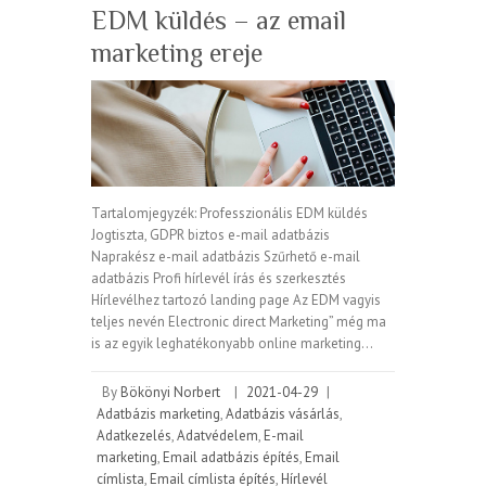
EDM küldés – az email
marketing ereje
Tartalomjegyzék: Professzionális EDM küldés
Jogtiszta, GDPR biztos e-mail adatbázis
Naprakész e-mail adatbázis Szűrhető e-mail
adatbázis Profi hírlevél írás és szerkesztés
Hírlevélhez tartozó landing page Az EDM vagyis
teljes nevén Electronic direct Marketing” még ma
is az egyik leghatékonyabb online marketing…
By
Bökönyi Norbert
|
2021-04-29
|
Adatbázis marketing
,
Adatbázis vásárlás
,
Adatkezelés
,
Adatvédelem
,
E-mail
marketing
,
Email adatbázis építés
,
Email
címlista
,
Email címlista építés
,
Hírlevél