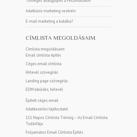
Tömeges adatgyűjtés a Fesztiválokon
Adatbázis marketing vezérelv
E-mail marketing a kukába?
CÍMLISTA MEGOLDÁSAIM
Címlista megoldásaim
Email címlista építés
Céges email címlista
Hírlevél szövegírás
Landing page szövegírás
EDM kiküldés, hírlevél
Épített céges email
Adatkezelési tájékoztató
111 Napos Címlista Tréning – Az Email Címlista
Tudásfája
Folyamatos Email Címlista Építés