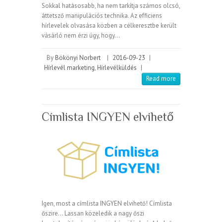
Sokkal hatásosabb, ha nem tarkítja számos olcsó,
áttetsző manipulációs technika. Az efficiens
hírlevelek olvasása közben a célkeresztbe került
vásárló nem érzi úgy, hogy…
By
Bökönyi Norbert
|
2016-09-23
|
Hírlevél marketing
,
Hírlevélküldés
|
Read more
Címlista INGYEN elvihető
Igen, most a címlista INGYEN elvihető! Címlista
őszire… Lassan közeledik a nagy őszi