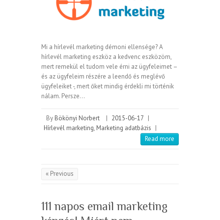
Mi a hírlevél marketing démoni ellensége? A
hírlevél marketing eszköz a kedvenc eszközöm,
mert remekül el tudom vele érni az ügyfeleimet –
és az ügyfeleim részére a leendő és meglévő
ügyfeleiket -, mert őket mindig érdekli mi történik
nálam. Persze…
By
Bökönyi Norbert
|
2015-06-17
|
Hírlevél marketing
,
Marketing adatbázis
|
Read more
« Previous
111 napos email marketing