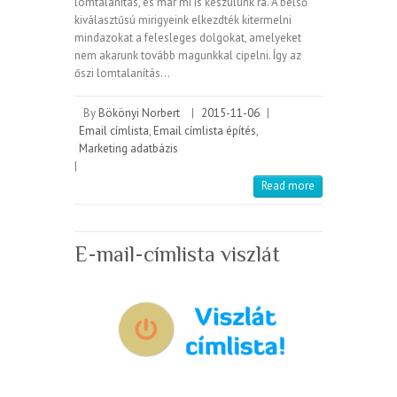
lomtalanítás, és már mi is készülünk rá. A belső
kiválasztűsú mirigyeink elkezdték kitermelni
mindazokat a felesleges dolgokat, amelyeket
nem akarunk tovább magunkkal cipelni. Így az
őszi lomtalanítás…
By
Bökönyi Norbert
|
2015-11-06
|
Email címlista
,
Email címlista építés
,
Marketing adatbázis
|
Read more
E-mail-címlista viszlát