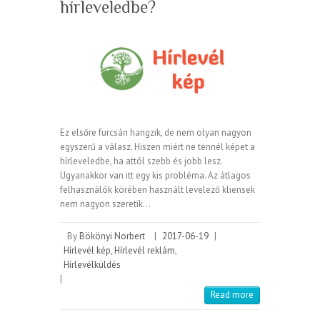
hírleveledbe?
Ez elsőre furcsán hangzik, de nem olyan nagyon
egyszerű a válasz. Hiszen miért ne tennél képet a
hírleveledbe, ha attól szebb és jobb lesz.
Ugyanakkor van itt egy kis probléma. Az átlagos
felhasználók körében használt levelező kliensek
nem nagyon szeretik…
By
Bökönyi Norbert
|
2017-06-19
|
Hírlevél kép
,
Hírlevél reklám
,
Hírlevélküldés
|
Read more