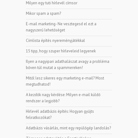
Milyen egy tuti hírlevél címsor
Mikor spam a spam?
E-mail marketing- Ne vesztegesd el ezt a
nagyszerű lehetőséget
Címlista építés nyereményjátékkal
15 tipp, hogy szuper hírleveleid legyenek
Ilyen a nagyipari adathalászat avagy a probléma
bőven túl mutat a spammereken!
Mitől lesz sikeres egy marketing e-mail? Most
megtudhatod!
A kezdők nagy kérdése: Milyen e-mail küldő
rendszer a legjobb?
Hírlevél adatbázis építés: Hogyan gyűjts
feliratkozókat?
Adatbázis vásárlás, mint egy repülőgép landolás?