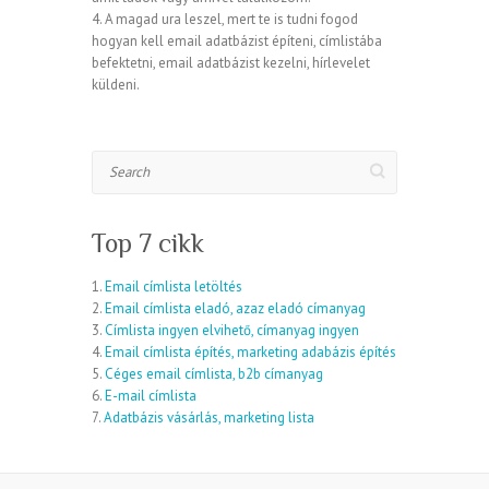
4. A magad ura leszel, mert te is tudni fogod
hogyan kell email adatbázist építeni, címlistába
befektetni, email adatbázist kezelni, hírlevelet
küldeni.
Search
Top 7 cikk
1.
Email címlista letöltés
2.
Email címlista eladó, azaz eladó címanyag
3.
Címlista ingyen elvihető, címanyag ingyen
4.
Email címlista építés, marketing adabázis építés
5.
Céges email címlista, b2b címanyag
6.
E-mail címlista
7.
Adatbázis vásárlás, marketing lista