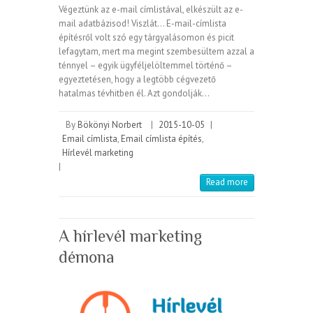
Végeztünk az e-mail címlistával, elkészült az e-
mail adatbázisod! Viszlát… E-mail-címlista
építésről volt szó egy tárgyalásomon és picit
lefagytam, mert ma megint szembesültem azzal a
ténnyel – egyik ügyféljelöltemmel történő –
egyeztetésen, hogy a legtöbb cégvezető
hatalmas tévhitben él. Azt gondolják…
By
Bökönyi Norbert
|
2015-10-05
|
Email címlista
,
Email címlista építés
,
Hírlevél marketing
|
Read more
A hírlevél marketing
démona