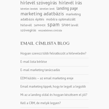
hírlevél szövegírás
hírlevél írás
landing page
kéretlen levelek
kéretlen levél
marketing adatbázis
marketing
adatbázis építés
mobilra optimalizált
spam
hírlevél
SPAM levél
SAPMMER
szövegírás
veszedelmes címlista
EMAIL CÍMLISTA BLOG
Hogyan szerezz több feliratkozót a hírleveledre?
E-mail lista bérlése
E-mail marketing tanácsadás
EDM küldés – az email marketing ereje
Email marketing tippek, hogy te legyél a legjobb
Mi az a landing oldal és hogyan készítsem el jól?
Kell a CRM, de melyik legyen?