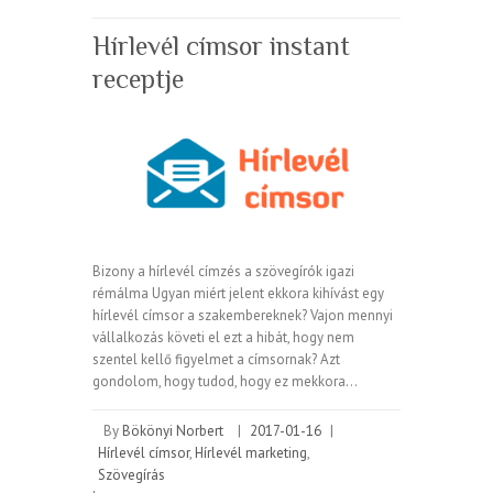
Hírlevél címsor instant
receptje
Bizony a hírlevél címzés a szövegírók igazi
rémálma Ugyan miért jelent ekkora kihívást egy
hírlevél címsor a szakembereknek? Vajon mennyi
vállalkozás követi el ezt a hibát, hogy nem
szentel kellő figyelmet a címsornak? Azt
gondolom, hogy tudod, hogy ez mekkora…
By
Bökönyi Norbert
|
2017-01-16
|
Hírlevél címsor
,
Hírlevél marketing
,
Szövegírás