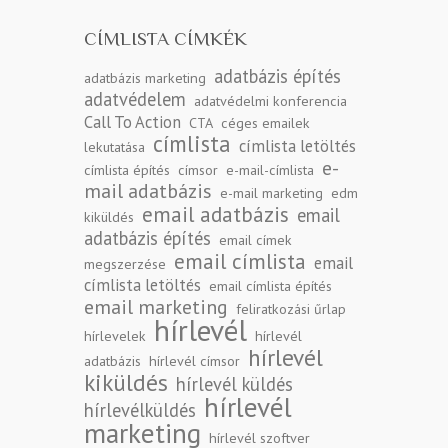
CÍMLISTA CÍMKÉK
adatbázis építés
adatbázis marketing
adatvédelem
adatvédelmi konferencia
Call To Action
CTA
céges emailek
címlista
címlista letöltés
lekutatása
e-
címlista építés
címsor
e-mail-címlista
mail adatbázis
e-mail marketing
edm
email adatbázis
email
kiküldés
adatbázis építés
email címek
email címlista
email
megszerzése
címlista letöltés
email címlista építés
email marketing
feliratkozási űrlap
hírlevél
hírlevelek
hírlevél
hírlevél
adatbázis
hírlevél címsor
kiküldés
hírlevél küldés
hírlevél
hírlevélküldés
marketing
hírlevél szoftver