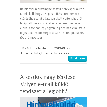
Ha hírlevél marketingbe készül belevágni, akkor
tudnia kell, hogy az igazán ütős eredmények
eléréséhez saját adatbázist kell építeni. Egy jól
felépített céges listával is lehet eredményeket
elérni, azonban egy egyénileg dedikált címlista a
leghatékonyabb megoldás. Ennek felépítéséhez
több jó módszer…
By
Bökönyi Norbert
|
2019-01-25
|
Email címlista
,
Email címlista építés
|
Read more
A kezdők nagy kérdése:
Milyen e-mail küldő
rendszer a legjobb?