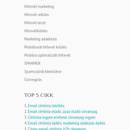
Hírlevél marketing
Hírlevél reklám
Hírlevél teszt
Hírlevélküldés
Marketing adatbázis
Mobilbarát hírlevél küldés
Mobilra optimalizált hírlevél
SPAMMER
Spamszűrők kikerülése
Szövegírás
TOP 5 CIKK
1.
Email címlista letöltés
2.
Email címlista eladó, azaz eladó címanyag
3.
Címlista ingyen elvihető, címanyag ingyen
4.
Email címlista építés, marketing adabázis építés
5.
Céges email címlista, b2b címanyag