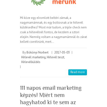
Mi köze egy elromlott beltéri zárnak, a
nagymamámnak, és egy boltosnak a te hírlevél
küldésedhez? Most már tudom, a triple check nem
csak a hírlevélnél fontos, de kezdem a sztori
elején. Nemrég voltam a nagymamámnál és zárat
kellett cserélnünk, mert…
By
Bökönyi Norbert
|
2017-05-03
|
Hírlevél marketing
,
Hírlevél teszt
,
Hírlevélküldés
|
Read more
111 napos email marketing
képzés! Miért nem
hagyhatod ki te sem az