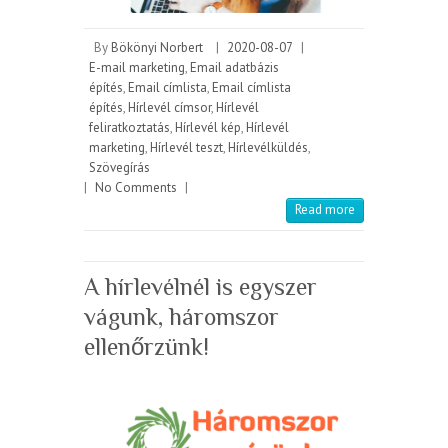
By
Bökönyi Norbert
|
2020-08-07
|
E-mail marketing
,
Email adatbázis
építés
,
Email címlista
,
Email címlista
építés
,
Hírlevél címsor
,
Hírlevél
feliratkoztatás
,
Hírlevél kép
,
Hírlevél
marketing
,
Hírlevél teszt
,
Hírlevélküldés
,
Szövegírás
|
No Comments
|
Read more
A hírlevélnél is egyszer
vágunk, háromszor
ellenőrzünk!