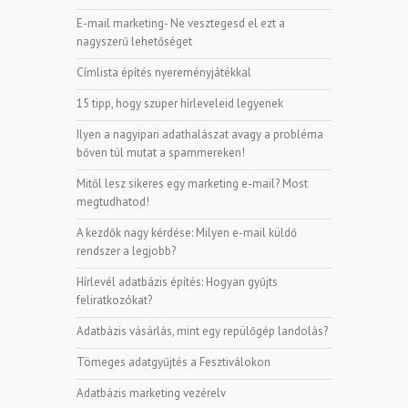
E-mail marketing- Ne vesztegesd el ezt a
nagyszerű lehetőséget
Címlista építés nyereményjátékkal
15 tipp, hogy szuper hírleveleid legyenek
Ilyen a nagyipari adathalászat avagy a probléma
bőven túl mutat a spammereken!
Mitől lesz sikeres egy marketing e-mail? Most
megtudhatod!
A kezdők nagy kérdése: Milyen e-mail küldő
rendszer a legjobb?
Hírlevél adatbázis építés: Hogyan gyűjts
feliratkozókat?
Adatbázis vásárlás, mint egy repülőgép landolás?
Tömeges adatgyűjtés a Fesztiválokon
Adatbázis marketing vezérelv