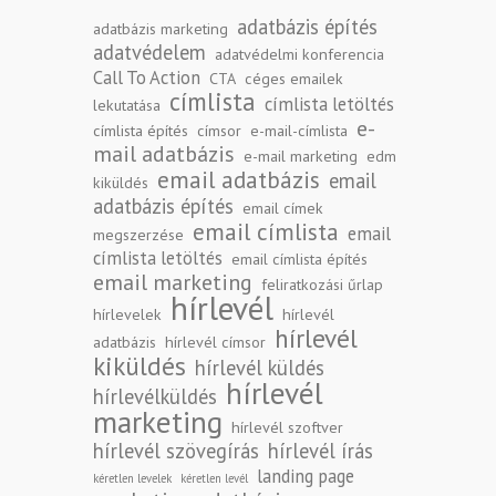
adatbázis építés
adatbázis marketing
adatvédelem
adatvédelmi konferencia
Call To Action
CTA
céges emailek
címlista
címlista letöltés
lekutatása
e-
címlista építés
címsor
e-mail-címlista
mail adatbázis
e-mail marketing
edm
email adatbázis
email
kiküldés
adatbázis építés
email címek
email címlista
email
megszerzése
címlista letöltés
email címlista építés
email marketing
feliratkozási űrlap
hírlevél
hírlevelek
hírlevél
hírlevél
adatbázis
hírlevél címsor
kiküldés
hírlevél küldés
hírlevél
hírlevélküldés
marketing
hírlevél szoftver
hírlevél szövegírás
hírlevél írás
landing page
kéretlen levelek
kéretlen levél