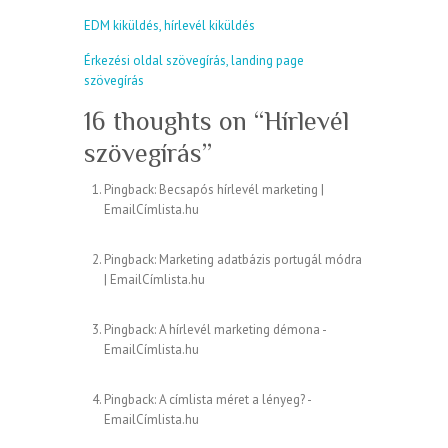
EDM kiküldés, hírlevél kiküldés
Érkezési oldal szövegírás, landing page
szövegírás
16 thoughts on “
Hírlevél
szövegírás
”
Pingback:
Becsapós hírlevél marketing |
EmailCímlista.hu
Pingback:
Marketing adatbázis portugál módra
| EmailCímlista.hu
Pingback:
A hírlevél marketing démona -
EmailCímlista.hu
Pingback:
A címlista méret a lényeg? -
EmailCímlista.hu