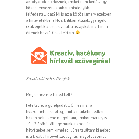
amolyanok is érkeznek, amiket nem kértél. Egy
közös tényezőt azonban mindegyikben
felfedeztél, igaz? Mi is az a közös ismérv ezekben
a hírlevelekben? Nos, kritikán aluliak, gyengék,
csak égetik a cégek velük a listájukat, mert nem
értenek hozzá. Csak leírtam.
Kreatív hírlevél szövegírás
Még ehhez is értened kell?
Felejtsd el a gondjaidat… Óh, ez már a
huszonhetedik dolog, amit a marketingedben
házon belül kéne megoldani, amikor már így is
10-12 órából áll egy munkanapod és a
hétvégéket sem kíméled… Erre találtam ki neked
is a kreatív hírlevél szövegírás megoldásomat,