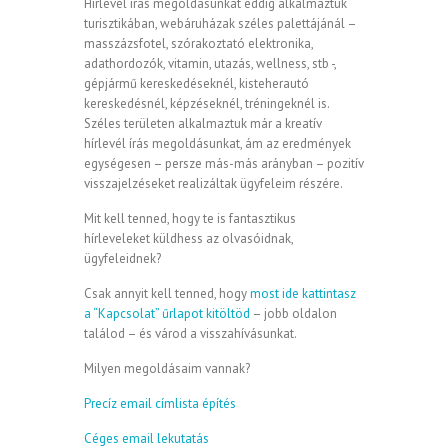
Hírlevél írás megoldásunkat eddig alkalmaztuk
turisztikában, webáruházak széles palettájánál –
masszázsfotel, szórakoztató elektronika,
adathordozók, vitamin, utazás, wellness, stb -,
gépjármű kereskedéseknél, kisteherautó
kereskedésnél, képzéseknél, tréningeknél is.
Széles területen alkalmaztuk már a kreatív
hírlevél írás megoldásunkat, ám az eredmények
egységesen – persze más-más arányban – pozitív
visszajelzéseket realizáltak ügyfeleim részére.
Mit kell tenned, hogy te is fantasztikus
hírleveleket küldhess az olvasóidnak,
ügyfeleidnek?
Csak annyit kell tenned, hogy
most ide kattintasz
a “Kapcsolat” űrlapot kitöltöd
– jobb oldalon
találod – és várod a visszahívásunkat.
Milyen megoldásaim vannak?
Precíz email címlista építés
Céges email lekutatás