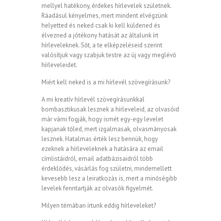
mellyel hatékony, érdekes hírlevelek születnek.
Ráadásul kényelmes, mert mindent elvégzünk
helyetted és neked csak ki kell küldened és
élvezned a jótékony hatását az általunk írt
hírleveleknek. Sőt, a te elképzeléseid szerint
valósítjuk vagy szabjuk testre az új vagy meglévő
hírleveleidet.
Miért kell neked is a mi hírlevél szövegírásunk?
A mi kreatív hírlevél szövegírásunkkal
bombasztikusak lesznek a hírleveleid, az olvasóid
már várni fogják, hogy ismét egy-egy levelet
kapjanak tőled, mert izgalmasak, olvasmányosak
lesznek. Hatalmas érték lesz bennük, hogy
ezeknek a hírleveleknek a hatására az email
címlistáidról, email adatbázisaidról több
érdeklődés, vásárlás fog születni, mindemellett
kevesebb lesz a leiratkozás is, mert a minőségibb
levelek fenntartják az olvasók figyelmét.
Milyen témában írtunk eddig hírleveleket?