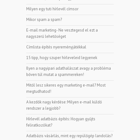
Milyen egy tuti hírlevél címsor
Mikor spam a spam?
E-mail marketing- Ne vesztegesd el ezt a
nagyszerű lehetőséget
Címlista építés nyereményjátékkal
15 tipp, hogy szuper hírleveleid legyenek
Ilyen a nagyipari adathalászat avagy a probléma
bőven túl mutat a spammereken!
Mitől lesz sikeres egy marketing e-mail? Most
megtudhatod!
A kezdők nagy kérdése: Milyen e-mail küldő
rendszer a legjobb?
Hírlevél adatbázis építés: Hogyan gyűjts
feliratkozókat?
Adatbázis vásárlás, mint egy repülőgép landolás?