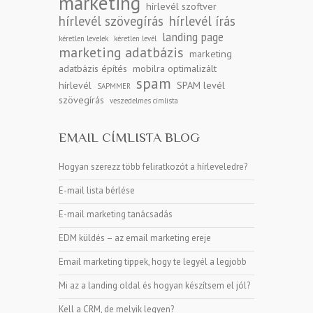
marketing
hírlevél szoftver
hírlevél szövegírás
hírlevél írás
landing page
kéretlen levelek
kéretlen levél
marketing adatbázis
marketing
adatbázis építés
mobilra optimalizált
spam
hírlevél
SPAM levél
SAPMMER
szövegírás
veszedelmes címlista
EMAIL CÍMLISTA BLOG
Hogyan szerezz több feliratkozót a hírleveledre?
E-mail lista bérlése
E-mail marketing tanácsadás
EDM küldés – az email marketing ereje
Email marketing tippek, hogy te legyél a legjobb
Mi az a landing oldal és hogyan készítsem el jól?
Kell a CRM, de melyik legyen?