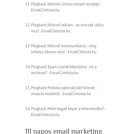
Pingback:
Hírlevél címsor instant receptje -
EmailCímlista.hu
Pingback:
Hírlevél reklám - az erőszak célba
visz? - EmailCímlista.hu
Pingback:
Hírlevél kommunikáció - még
lehetsz sikeres vele! - EmailCímlista.hu
Pingback:
Spam szűrők kikerülése - mi a
módszer? - EmailCímlista.hu
Pingback:
Mobilra optimalizált hírlevél -
olvasás mobilról - EmailCímlista.hu
Pingback:
Miért tegyél képet a hírleveledbe? -
EmailCímlista.hu
111 napos email marketing