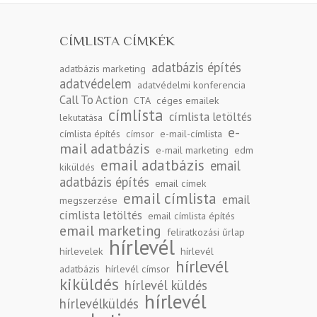
CÍMLISTA CÍMKÉK
adatbázis építés
adatbázis marketing
adatvédelem
adatvédelmi konferencia
Call To Action
CTA
céges emailek
címlista
címlista letöltés
lekutatása
e-
címlista építés
címsor
e-mail-címlista
mail adatbázis
e-mail marketing
edm
email adatbázis
email
kiküldés
adatbázis építés
email címek
email címlista
email
megszerzése
címlista letöltés
email címlista építés
email marketing
feliratkozási űrlap
hírlevél
hírlevelek
hírlevél
hírlevél
adatbázis
hírlevél címsor
kiküldés
hírlevél küldés
hírlevél
hírlevélküldés