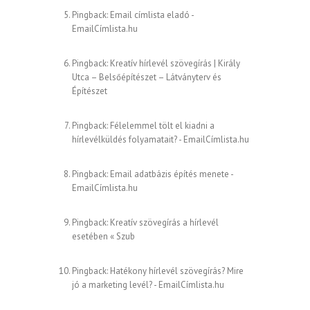
Pingback:
Email címlista eladó -
EmailCímlista.hu
Pingback:
Kreatív hírlevél szövegírás | Király
Utca – Belsőépítészet – Látványterv és
Építészet
Pingback:
Félelemmel tölt el kiadni a
hírlevélküldés folyamatait? - EmailCímlista.hu
Pingback:
Email adatbázis építés menete -
EmailCímlista.hu
Pingback:
Kreatív szövegírás a hírlevél
esetében « Szub
Pingback:
Hatékony hírlevél szövegírás? Mire
jó a marketing levél? - EmailCímlista.hu