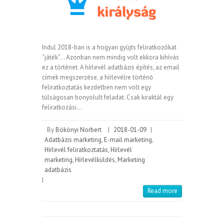
Indul 2018-ban is a hogyan gyűjts feliratkozókat
“játék”… Azonban nem mindig volt ekkora kihívás
ez a történet. A hírlevél adatbázis építés, az email
címek megszerzése, a hírlevélre történő
feliratkoztatás kezdetben nem volt egy
túlságosan bonyolult feladat. Csak kiraktál egy
feliratkozási…
By
Bökönyi Norbert
|
2018-01-09
|
Adatbázis marketing
,
E-mail marketing
,
Hírlevél feliratkoztatás
,
Hírlevél
marketing
,
Hírlevélküldés
,
Marketing
adatbázis
|
Read more