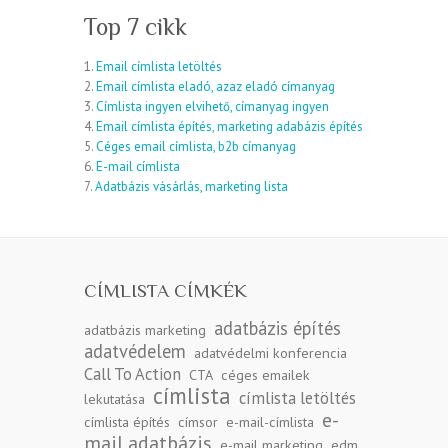
Top 7 cikk
1.
Email címlista letöltés
2.
Email címlista eladó, azaz eladó címanyag
3.
Címlista ingyen elvihető, címanyag ingyen
4.
Email címlista építés, marketing adabázis építés
5.
Céges email címlista, b2b címanyag
6.
E-mail címlista
7.
Adatbázis vásárlás, marketing lista
CÍMLISTA CÍMKÉK
adatbázis építés
adatbázis marketing
adatvédelem
adatvédelmi konferencia
Call To Action
CTA
céges emailek
címlista
címlista letöltés
lekutatása
e-
címlista építés
címsor
e-mail-címlista
mail adatbázis
e-mail marketing
edm