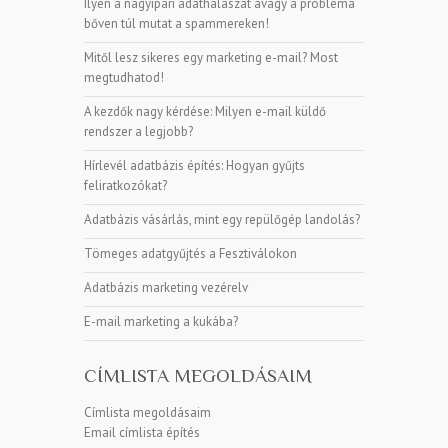
Ilyen a nagyipari adathalászat avagy a probléma
bőven túl mutat a spammereken!
Mitől lesz sikeres egy marketing e-mail? Most
megtudhatod!
A kezdők nagy kérdése: Milyen e-mail küldő
rendszer a legjobb?
Hírlevél adatbázis építés: Hogyan gyűjts
feliratkozókat?
Adatbázis vásárlás, mint egy repülőgép landolás?
Tömeges adatgyűjtés a Fesztiválokon
Adatbázis marketing vezérelv
E-mail marketing a kukába?
CÍMLISTA MEGOLDÁSAIM
Címlista megoldásaim
Email címlista építés