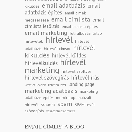
email adatbázis
email
kiküldés
adatbázis építés
email címek
email címlista
email
megszerzése
címlista letöltés
email címlista építés
email marketing
feliratkozási űrlap
hírlevél
hírlevelek
hírlevél
hírlevél
adatbázis
hírlevél címsor
kiküldés
hírlevél küldés
hírlevél
hírlevélküldés
marketing
hírlevél szoftver
hírlevél szövegírás
hírlevél írás
landing page
kéretlen levelek
kéretlen levél
marketing adatbázis
marketing
adatbázis építés
mobilra optimalizált
spam
hírlevél
SPAM levél
SAPMMER
szövegírás
veszedelmes címlista
EMAIL CÍMLISTA BLOG