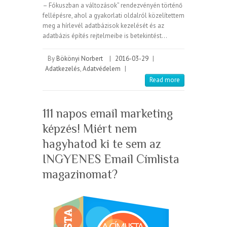
– Fókuszban a változások” rendezvényén történő
fellépésre, ahol a gyakorlati oldalról közelítettem
meg a hírlevél adatbázisok kezelését és az
adatbázis építés rejtelmeibe is betekintést…
By
Bökönyi Norbert
|
2016-03-29
|
Adatkezelés
,
Adatvédelem
|
Read more
111 napos email marketing
képzés! Miért nem
hagyhatod ki te sem az
INGYENES Email Címlista
magazinomat?