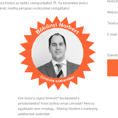
Kereszt
a fontos az építés szempontjából. Pl.: ha könyveket árulsz
énél, mintha pénzpiaci eszközöket szolgáltatsz.
Webold
Telefo
E-mail 
Üzenet
Kire bízod a céged hírnevét? Kockáztatod a
pénzbüntetést? Kivel építesz email címlistát? Mert ez
egyáltalán nem mindegy… Bökönyi Norbert a marketing
adatbázisok szakértője