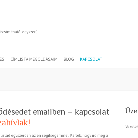
kiszámítható, egyszerű
TÉS
CÍMLISTA MEGOLDÁSAIM
BLOG
KAPCSOLAT
Üze
lődésedet emailben – kapcsolat
ahívlak!
Vezeté
listád egyszerűen az én segítségemmel. Kérlek, hogy írd meg a