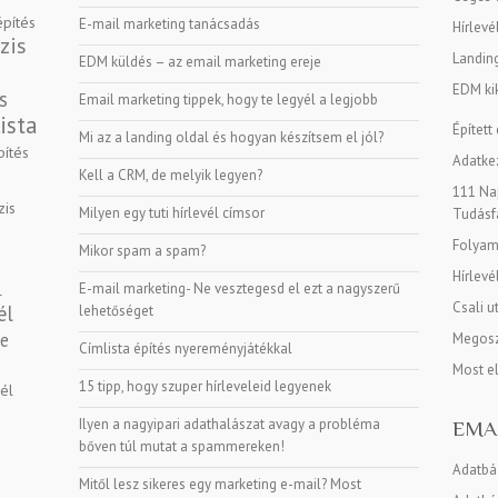
építés
E-mail marketing tanácsadás
Hírlevé
zis
Landin
EDM küldés – az email marketing ereje
EDM kik
s
Email marketing tippek, hogy te legyél a legjobb
ista
Épített
Mi az a landing oldal és hogyan készítsem el jól?
pítés
Adatkez
Kell a CRM, de melyik legyen?
111 Nap
zis
Milyen egy tuti hírlevél címsor
Tudásf
Folyama
Mikor spam a spam?
Hírlevé
E-mail marketing- Ne vesztegesd el ezt a nagyszerű
l
Csali u
él
lehetőséget
ge
Megosz
Címlista építés nyereményjátékkal
Most e
15 tipp, hogy szuper hírleveleid legyenek
vél
Ilyen a nagyipari adathalászat avagy a probléma
EMA
bőven túl mutat a spammereken!
Adatbá
Mitől lesz sikeres egy marketing e-mail? Most