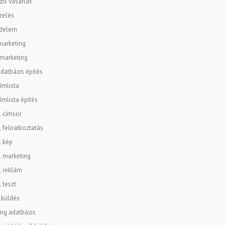
is vásárlás
zelés
delem
marketing
 marketing
datbázis építés
ímlista
ímlista építés
l címsor
l feliratkoztatás
l kép
l marketing
l reklám
l teszt
lküldés
ng adatbázis