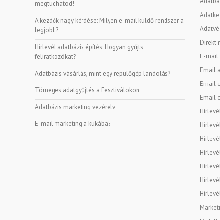
Adatbáz
megtudhatod!
Adatke
A kezdők nagy kérdése: Milyen e-mail küldő rendszer a
Adatvé
legjobb?
Direkt 
Hírlevél adatbázis építés: Hogyan gyűjts
E-mail
feliratkozókat?
Email a
Adatbázis vásárlás, mint egy repülőgép landolás?
Email c
Tömeges adatgyűjtés a Fesztiválokon
Email c
Adatbázis marketing vezérelv
Hírlevé
E-mail marketing a kukába?
Hírlevé
Hírlevé
Hírlevé
Hírlevé
Hírlevé
Hírlevé
Marketi