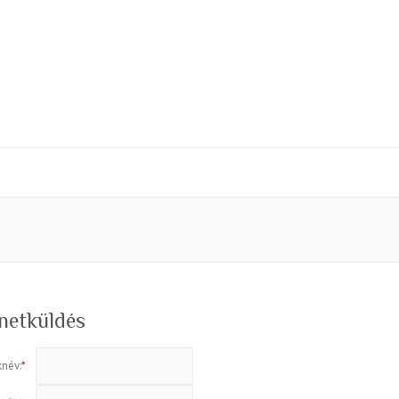
netküldés
knév:
*