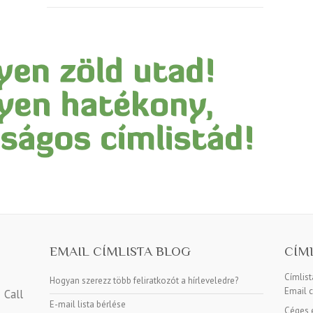
EMAIL CÍMLISTA BLOG
CÍM
Címlis
Hogyan szerezz több feliratkozót a hírleveledre?
Email c
Call
E-mail lista bérlése
Céges e