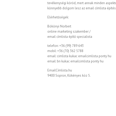
tevékenységi köröd, mert annak minden aspektus
könnyebb dolgom lesz az email címlista építés
Elérhetőségek:
Bökönyi Norbert
online marketing szakember /
email címlista építő specialista
telefon: +36 (99) 789 643
mobil: +36 (70) 362 5788
email: cimlista kukac emailcimlista ponty hu
email: bn kukac emailcimlista ponty hu
EmailCímlista.hu
9400 Sopron, Kökényes köz 5.