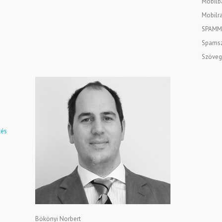
Mobilba
Mobilra
SPAMM
Spamsz
Szöveg
tés
Bökönyi Norbert