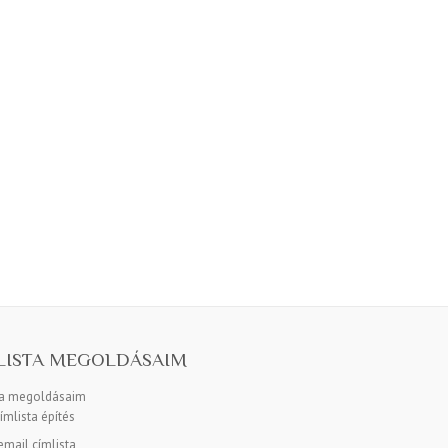
LISTA MEGOLDÁSAIM
ta megoldásaim
ímlista építés
mail címlista