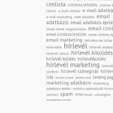
címlista
címlista letöltés
címlista 
e-mail adatbá
címsor
e-mail-címlista
email
e-mail marketing
edm kiküldés
adatbázis
email adatbázis építé
email címl
email címek megszerzése
email címlista letöltés
email címlista é
email marketing
feliratkozási űrlap
hírlevél
hírlevelek
hírlevél adatbá
hírlevél kiküldés
hírlevél címsor
hírlevél küldés
hírlevélküldés
hírlevél marketing
hírlevé
hírlevél szövegírás
hírlev
szoftver
írás
landing pa
kéretlen levelek
kéretlen levél
marketing adatbázis
marketing
adatbázis építés
mobilra optimalizált hírle
spam
SPAM levél
szövegírás
SAPMMER
veszedelmes címlista