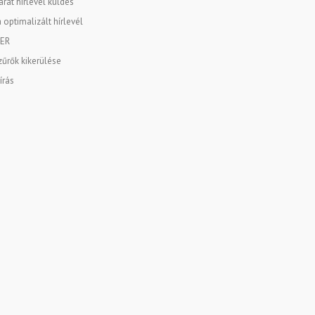
rát hírlevél küldés
 optimalizált hírlevél
ER
űrők kikerülése
írás