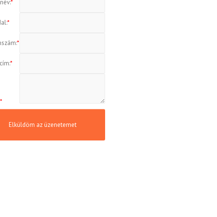
név:
*
al:
*
nszám:
*
cím:
*
:
*