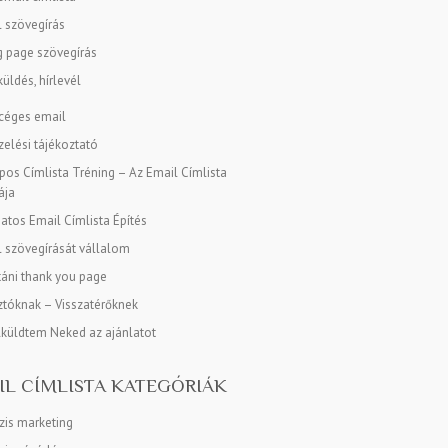
l szövegírás
g page szövegírás
üldés, hírlevél
 céges email
elési tájékoztató
os Címlista Tréning – Az Email Címlista
ája
tos Email Címlista Építés
l szövegírását vállalom
táni thank you page
tóknak – Visszatérőknek
lküldtem Neked az ajánlatot
IL CÍMLISTA KATEGÓRIÁK
zis marketing