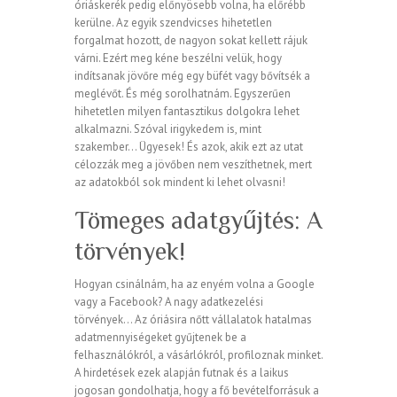
óriáskerék pedig előnyösebb volna, ha előrébb
kerülne. Az egyik szendvicses hihetetlen
forgalmat hozott, de nagyon sokat kellett rájuk
várni. Ezért meg kéne beszélni velük, hogy
indítsanak jövőre még egy büfét vagy bővítsék a
meglévőt. És még sorolhatnám. Egyszerűen
hihetetlen milyen fantasztikus dolgokra lehet
alkalmazni. Szóval irigykedem is, mint
szakember… Ügyesek! És azok, akik ezt az utat
célozzák meg a jövőben nem veszíthetnek, mert
az adatokból sok mindent ki lehet olvasni!
Tömeges adatgyűjtés: A
törvények!
Hogyan csinálnám, ha az enyém volna a Google
vagy a Facebook? A nagy adatkezelési
törvények… Az óriásira nőtt vállalatok hatalmas
adatmennyiségeket gyűjtenek be a
felhasználókról, a vásárlókról, profiloznak minket.
A hirdetések ezek alapján futnak és a laikus
jogosan gondolhatja, hogy a fő bevételforrásuk a