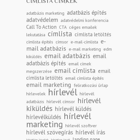
CÍMLISTA CÍMKÉK
adatbázis építés
adatbázis marketing
adatvédelem
adatvédelmi konferencia
Call To Action
CTA
céges emailek
címlista
címlista letöltés
lekutatása
e-
címlista építés
címsor
e-mail-címlista
mail adatbázis
e-mail marketing
edm
email adatbázis
email
kiküldés
adatbázis építés
email címek
email címlista
email
megszerzése
címlista letöltés
email címlista építés
email marketing
feliratkozási űrlap
hírlevél
hírlevelek
hírlevél
hírlevél
adatbázis
hírlevél címsor
kiküldés
hírlevél küldés
hírlevél
hírlevélküldés
marketing
hírlevél szoftver
hírlevél szövegírás
hírlevél írás
landing page