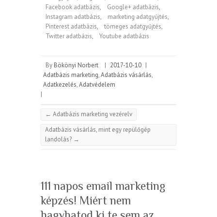
Facebook adatbázis
,
Google+ adatbázis
,
Instagram adatbázis
,
marketing adatgyűjtés
,
Pinterest adatbázis
,
tömeges adatgyűjtés
,
Twitter adatbázis
,
Youtube adatbázis
By
Bökönyi Norbert
|
2017-10-10
|
Adatbázis marketing
,
Adatbázis vásárlás
,
Adatkezelés
,
Adatvédelem
|
←
Adatbázis marketing vezérelv
Adatbázis vásárlás, mint egy repülőgép
landolás?
→
111 napos email marketing
képzés! Miért nem
hagyhatod ki te sem az