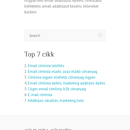
hogyan kell email adatbázist építeni, címlistába
befektetni, email adatbázist kezelni, hírlevelet
küldeni.
Search
Top 7 cikk
1.
Email címlista letöltés
2.
Email címlista eladó, azaz eladó címanyag
3.
Címlista ingyen elvihető, címanyag ingyen
4.
Email címlista építés, marketing adabázis építés
5.
Céges email címlista, b2b címanyag
6.
E-mail címlista
7.
Adatbázis vásárlás, marketing lista