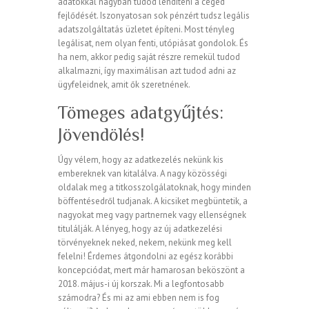
adatokkal nagyban tudod lendíteni a céged
fejlődését. Iszonyatosan sok pénzért tudsz legális
adatszolgáltatás üzletet építeni. Most tényleg
legálisat, nem olyan fenti, utópiásat gondolok. És
ha nem, akkor pedig saját részre remekül tudod
alkalmazni, így maximálisan azt tudod adni az
ügyfeleidnek, amit ők szeretnének.
Tömeges adatgyűjtés:
Jövendölés!
Úgy vélem, hogy az adatkezelés nekünk kis
embereknek van kitalálva. A nagy közösségi
oldalak meg a titkosszolgálatoknak, hogy minden
böffentésedről tudjanak. A kicsiket megbüntetik, a
nagyokat meg vagy partnernek vagy ellenségnek
titulálják. A lényeg, hogy az új adatkezelési
törvényeknek neked, nekem, nekünk meg kell
felelni! Érdemes átgondolni az egész korábbi
koncepciódat, mert már hamarosan beköszönt a
2018. május-i új korszak. Mi a legfontosabb
számodra? És mi az ami ebben nem is fog