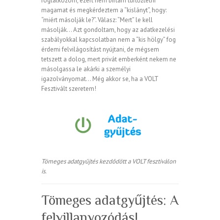
foglalkozom, ezért nem bírtam türtőztetni
magamat és megkérdeztem a “kislányt”, hogy:
“miért másolják le?”. Válasz: “Mert” le kell
másolják… Azt gondoltam, hogy az adatkezelési
szabályokkal kapcsolatban nem a “kis hölgy” fog
érdemi felvilágosítást nyújtani, de mégsem
tetszett a dolog, mert privát emberként nekem ne
másolgassa le akárki a személyi
igazolványomat… Még akkor se, ha a VOLT
Fesztivált szeretem!
Tömeges adatgyűjtés kezdődött a VOLT fesztiválon
is.
Tömeges adatgyűjtés: A
felvillanyozódás!