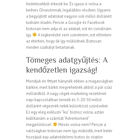
hirdetésekből érkezik be. És igaza is volna a
kedves Olvasómnak, legalábbis részben. Ugyanis
a begyűjtött adatokat nagyon sok millió dollárért
tudnám eladni. Persze a Google és Facebook
biztosan nem adja el az adatait, ezt én csinálnám
így.
A legkevésbé sem szeretném, ezt elhinteni
az éterben, hogy ők így működnek. Biztosan
minden szabályt betartanak.
Tömeges adatgyűjtés: A
kendőzetlen igazság!
Mondjuk én fittyet hánynék ebben a magasságban
bárkire, mert bárkit megvehetnék abból a pár száz
milliárdból. A nagy cégek marketing vezetőivel
napi kapcsolatban lennék és 5-20-50 millió
dollárért végeznék nekik különböző szűréseket.
Ez egy elég exkluzív “kis” biznisz volna, aztán
kiállítanám a számlát “Advertisment”
megjelöléssel.
Mesés volna nem? Persze a
valóságban biztosan nem így működik, mert betér
hozzájuk egy adatvédelmni biztos és rögtön