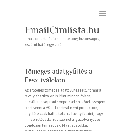
EmailCímlista.hu
Email címlista építés – hatékony, biztonságos,
kiszámítható, egyszerű
Tömeges adatgyűjtés a
Fesztiválokon
Az erőteljes tömeges adatgyűjtés feltűnt már a
tavalyi fesztiválon is. Mint minden évben,
becsületes soproni honpolgárként kötelességem
részt venni a VOLT Fesztivál nevű produkción,
egyelőre csak hallgatóként. Tavaly feltűnt, hogy
mindenkitől elkérik a személyi igazolványát és
gondosan lemásolják. Mivel adatokkal