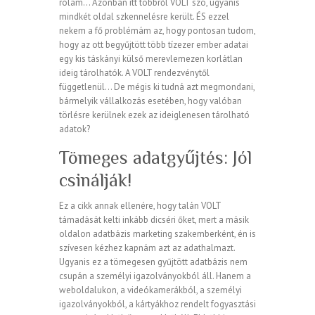
rólam… Azonban itt többről VOLT szó, ugyanis
mindkét oldal szkennelésre került. ÉS ezzel
nekem a fő problémám az, hogy pontosan tudom,
hogy az ott begyűjtött több tízezer ember adatai
egy kis táskányi külső merevlemezen korlátlan
ideig tárolhatók. A VOLT rendezvénytől
függetlenül… De mégis ki tudná azt megmondani,
bármelyik vállalkozás esetében, hogy valóban
törlésre kerülnek ezek az ideiglenesen tárolható
adatok?
Tömeges adatgyűjtés: Jól
csinálják!
Ez a cikk annak ellenére, hogy talán VOLT
támadását kelti inkább dicséri őket, mert a másik
oldalon adatbázis marketing szakemberként, én is
szívesen kézhez kapnám azt az adathalmazt.
Ugyanis ez a tömegesen gyűjtött adatbázis nem
csupán a személyi igazolványokból áll. Hanem a
weboldalukon, a videókamerákból, a személyi
igazolványokból, a kártyákhoz rendelt fogyasztási