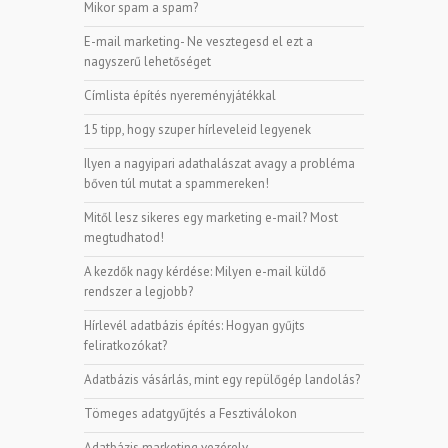
Mikor spam a spam?
E-mail marketing- Ne vesztegesd el ezt a
nagyszerű lehetőséget
Címlista építés nyereményjátékkal
15 tipp, hogy szuper hírleveleid legyenek
Ilyen a nagyipari adathalászat avagy a probléma
bőven túl mutat a spammereken!
Mitől lesz sikeres egy marketing e-mail? Most
megtudhatod!
A kezdők nagy kérdése: Milyen e-mail küldő
rendszer a legjobb?
Hírlevél adatbázis építés: Hogyan gyűjts
feliratkozókat?
Adatbázis vásárlás, mint egy repülőgép landolás?
Tömeges adatgyűjtés a Fesztiválokon
Adatbázis marketing vezérelv