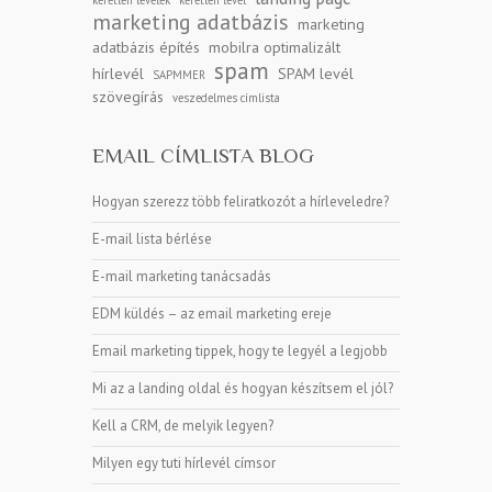
kéretlen levelek
kéretlen levél
marketing adatbázis
marketing
adatbázis építés
mobilra optimalizált
spam
hírlevél
SPAM levél
SAPMMER
szövegírás
veszedelmes címlista
EMAIL CÍMLISTA BLOG
Hogyan szerezz több feliratkozót a hírleveledre?
E-mail lista bérlése
E-mail marketing tanácsadás
EDM küldés – az email marketing ereje
Email marketing tippek, hogy te legyél a legjobb
Mi az a landing oldal és hogyan készítsem el jól?
Kell a CRM, de melyik legyen?
Milyen egy tuti hírlevél címsor