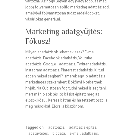
változni? Az hogy legyen egy (vagy több, az még
jobb) folyamatosan épülő marketing adatbázisod,
amelyből folyamatosan tudsz érdeklődőket,
vásárlókat generálni.
Marketing adatgyűjtés:
Fókusz!
Milyen adatbázisok lehetnek ezek? E-mail
adatbázis, Facebook adatbázis, Youtube
adatbázis, Google+ adatbázis, Twitter adatbázis,
Instagram adatbázis, Pinterest adatbázis. Ki tud
ebben neked segíteni? Ismerek egy jó adatbázis
marketinges szakembert, Bökönyi Norbertnek
hívják. Na Ő, biztosan fog tudni neked is segíteni,
mert már jó sok (és jó) bázist épített meg az
előzők közül. Keress bátran és ha tetszett oszd is
meg másokkal. Előre is köszönöm.
Tagged on:
adatbázis
,
adatbázis építés
,
adatgyűjtés
,
bigdata
,
e-mail adatbázis
,