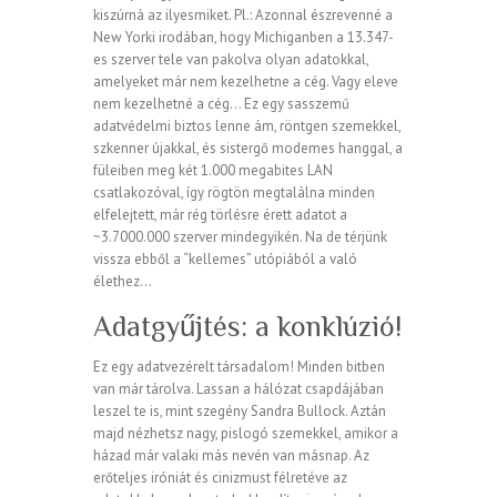
kiszúrná az ilyesmiket. Pl.: Azonnal észrevenné a
New Yorki irodában, hogy Michiganben a 13.347-
es szerver tele van pakolva olyan adatokkal,
amelyeket már nem kezelhetne a cég. Vagy eleve
nem kezelhetné a cég… Ez egy sasszemű
adatvédelmi biztos lenne ám, röntgen szemekkel,
szkenner újakkal, és sistergő modemes hanggal, a
füleiben meg két 1.000 megabites LAN
csatlakozóval, így rögtön megtalálna minden
elfelejtett, már rég törlésre érett adatot a
~3.7000.000 szerver mindegyikén. Na de térjünk
vissza ebből a “kellemes” utópiából a való
élethez…
Adatgyűjtés: a konklúzió!
Ez egy adatvezérelt társadalom! Minden bitben
van már tárolva. Lassan a hálózat csapdájában
leszel te is, mint szegény Sandra Bullock. Aztán
majd nézhetsz nagy, pislogó szemekkel, amikor a
házad már valaki más nevén van másnap. Az
erőteljes iróniát és cinizmust félretéve az