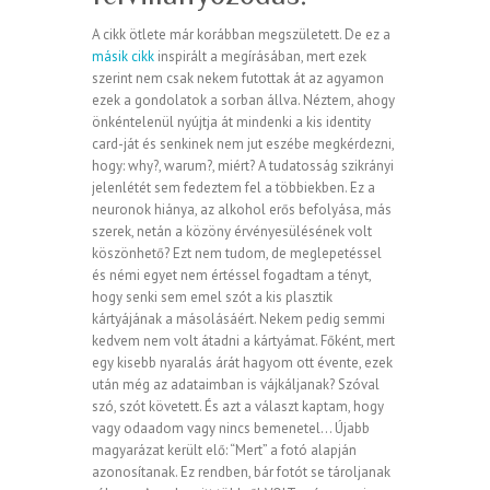
A cikk ötlete már korábban megszületett. De ez a
másik cikk
inspirált a megírásában, mert ezek
szerint nem csak nekem futottak át az agyamon
ezek a gondolatok a sorban állva. Néztem, ahogy
önkéntelenül nyújtja át mindenki a kis identity
card-ját és senkinek nem jut eszébe megkérdezni,
hogy: why?, warum?, miért? A tudatosság szikrányi
jelenlétét sem fedeztem fel a többiekben. Ez a
neuronok hiánya, az alkohol erős befolyása, más
szerek, netán a közöny érvényesülésének volt
köszönhető? Ezt nem tudom, de meglepetéssel
és némi egyet nem értéssel fogadtam a tényt,
hogy senki sem emel szót a kis plasztik
kártyájának a másolásáért. Nekem pedig semmi
kedvem nem volt átadni a kártyámat. Főként, mert
egy kisebb nyaralás árát hagyom ott évente, ezek
után még az adataimban is vájkáljanak? Szóval
szó, szót követett. És azt a választ kaptam, hogy
vagy odaadom vagy nincs bemenetel… Újabb
magyarázat került elő: “Mert” a fotó alapján
azonosítanak. Ez rendben, bár fotót se tároljanak