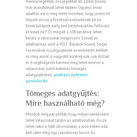
mennyiségekből, összegekből áll. Ebből bizony
már aranybányát lehet építeni. Ugyanis ennyi
adatból azt is meg lehet mondani, hogy jövőre kit
hívjunk vissza a Fesztiválra előadónak, kit ne.
Kinek küldjünk early bird bérletvásárlási felhívást
és kinek ne?! És még kb 1.500 kérdésre lehet
belőle a válaszokat megjósolni. Szóval az
adathalmaz, amit a VOLT, Balaton Sound, Sziget
Fesztiválok összegyűjtenek eszméletlen értéket
és még annál is nagyobb konkrét sok, sok dollárt
ér. A segítségével bármire meg lehet keresni a
válaszokat, ezért érdemes tömeges
adatgyűjtésben,
adatbázis építésben
gondolkodni
.
Tömeges adatgyűjtés:
Mire használható még?
Mondok még pár példát, hogy milyen kérdésekre
lehet válaszokat találni az adatbázisban. Össze
lehet rakni a főbb útvonalakat, a jövő évben oda
kell rakni még egy szendvicses kocsit. Az