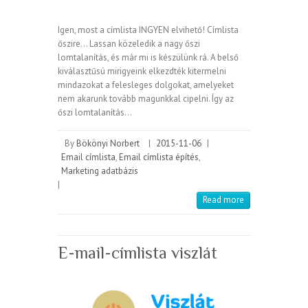
Igen, most a címlista INGYEN elvihető! Címlista
őszire… Lassan közeledik a nagy őszi
lomtalanítás, és már mi is készülünk rá. A belső
kiválasztűsú mirigyeink elkezdték kitermelni
mindazokat a felesleges dolgokat, amelyeket
nem akarunk tovább magunkkal cipelni. Így az
őszi lomtalanítás…
By
Bökönyi Norbert
|
2015-11-06
|
Email címlista
,
Email címlista építés
,
Marketing adatbázis
|
Read more
E-mail-címlista viszlát