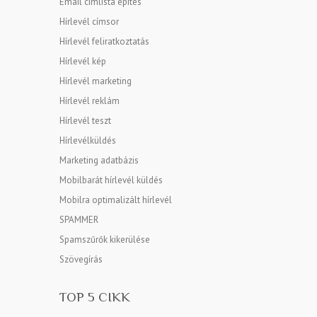
Email címlista építés
Hírlevél címsor
Hírlevél feliratkoztatás
Hírlevél kép
Hírlevél marketing
Hírlevél reklám
Hírlevél teszt
Hírlevélküldés
Marketing adatbázis
Mobilbarát hírlevél küldés
Mobilra optimalizált hírlevél
SPAMMER
Spamszűrők kikerülése
Szövegírás
TOP 5 CIKK