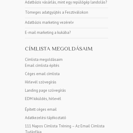
Adatbázis vásárlás, mint egy repülőgép landolás?
Tömeges adatgyűjtés a Fesztiválokon
Adatbázis marketing vezérelv
E-mail marketing a kukába?
CÍMLISTA MEGOLDÁSAIM
Címlista megoldásaim
Email címlista építés
Céges email címlista
Hírlevél szövegírás
Landing page szövegírás
EDM kiküldés, hírlevél
Épített céges email
Adatkezelési tájékoztató
111 Napos Címlista Tréning – Az Email Címlista
Tudásfája