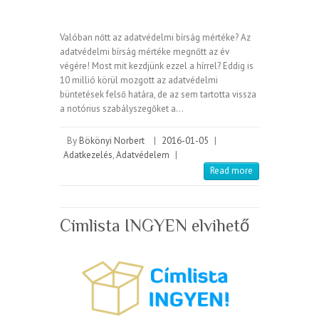
Valóban nőtt az adatvédelmi bírság mértéke? Az
adatvédelmi bírság mértéke megnőtt az év
végére! Most mit kezdjünk ezzel a hírrel? Eddig is
10 millió körül mozgott az adatvédelmi
büntetések felső határa, de az sem tartotta vissza
a notórius szabályszegőket a…
By
Bökönyi Norbert
|
2016-01-05
|
Adatkezelés
,
Adatvédelem
|
Read more
Címlista INGYEN elvihető