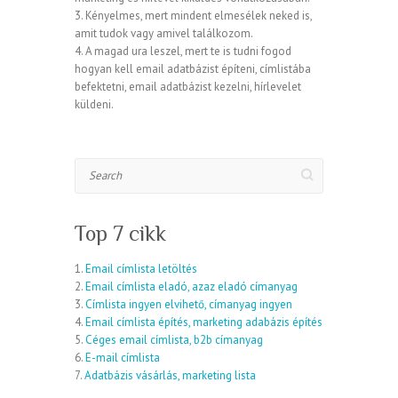
3. Kényelmes, mert mindent elmesélek neked is,
amit tudok vagy amivel találkozom.
4. A magad ura leszel, mert te is tudni fogod
hogyan kell email adatbázist építeni, címlistába
befektetni, email adatbázist kezelni, hírlevelet
küldeni.
Search
Top 7 cikk
1.
Email címlista letöltés
2.
Email címlista eladó, azaz eladó címanyag
3.
Címlista ingyen elvihető, címanyag ingyen
4.
Email címlista építés, marketing adabázis építés
5.
Céges email címlista, b2b címanyag
6.
E-mail címlista
7.
Adatbázis vásárlás, marketing lista