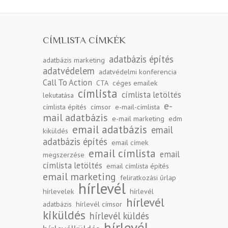
CÍMLISTA CÍMKÉK
adatbázis építés
adatbázis marketing
adatvédelem
adatvédelmi konferencia
Call To Action
CTA
céges emailek
címlista
címlista letöltés
lekutatása
e-
címlista építés
címsor
e-mail-címlista
mail adatbázis
e-mail marketing
edm
email adatbázis
email
kiküldés
adatbázis építés
email címek
email címlista
email
megszerzése
címlista letöltés
email címlista építés
email marketing
feliratkozási űrlap
hírlevél
hírlevelek
hírlevél
hírlevél
adatbázis
hírlevél címsor
kiküldés
hírlevél küldés
hírlevél