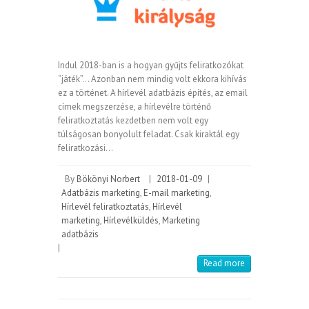
Indul 2018-ban is a hogyan gyűjts feliratkozókat
“játék”… Azonban nem mindig volt ekkora kihívás
ez a történet. A hírlevél adatbázis építés, az email
címek megszerzése, a hírlevélre történő
feliratkoztatás kezdetben nem volt egy
túlságosan bonyolult feladat. Csak kiraktál egy
feliratkozási…
By
Bökönyi Norbert
|
2018-01-09
|
Adatbázis marketing
,
E-mail marketing
,
Hírlevél feliratkoztatás
,
Hírlevél
marketing
,
Hírlevélküldés
,
Marketing
adatbázis
|
Read more