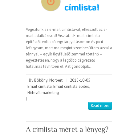
Végeztünk az e-mail címlistával, elkészült az e-
mail adatbázisod! Viszlát… E-mail-címlista
építésről volt szó egy tárgyalásomon és picit
lefagytam, mert ma megint szembesültem azzal a
ténnyel – egyik ügyféljelöltemmel történő –
egyeztetésen, hogy a legtöbb cégvezető
hatalmas tévhitben él. Azt gondolják…
By
Bökönyi Norbert
|
2015-10-05
|
Email címlista
,
Email címlista építés
,
Hírlevél marketing
|
Read more
A címlista méret a lényeg?