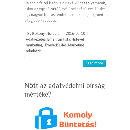
Ha eddig féltél kiadni a hírlevélküldés folyamatait,
akkor ez egy bátorító “levél” neked! hírlevélküldés
egy nagyon fontos területe a marketingnek, mert
a legjobb kapocs a…
By
Bökönyi Norbert
|
2016-05-10
|
Adatkezelés
,
Email címlista
,
Hírlevél
marketing
,
Hírlevélküldés
,
Marketing
adatbázis
|
Read more
Nőtt az adatvédelmi bírság
mértéke?