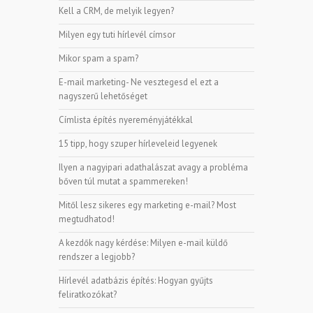
Kell a CRM, de melyik legyen?
Milyen egy tuti hírlevél címsor
Mikor spam a spam?
E-mail marketing- Ne vesztegesd el ezt a
nagyszerű lehetőséget
Címlista építés nyereményjátékkal
15 tipp, hogy szuper hírleveleid legyenek
Ilyen a nagyipari adathalászat avagy a probléma
bőven túl mutat a spammereken!
Mitől lesz sikeres egy marketing e-mail? Most
megtudhatod!
A kezdők nagy kérdése: Milyen e-mail küldő
rendszer a legjobb?
Hírlevél adatbázis építés: Hogyan gyűjts
feliratkozókat?