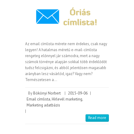
Az email címlista mérete nem érdekes, csak nagy
legyen! A hatalmas méretű e-mail-címlista
rengeteg előnnyel jár számodra, mert a nagy
számok törvénye alapján sokkal több érdeklődőt
tudsz felcsigázni, és abból jelentősen magasabb
arányban lesz vásárlód, igaz? Vagy nem?
Természetesen a…
By
Bökönyi Norbert
|
2015-09-06
|
Email címlista
,
Hírlevél marketing
,
Marketing adatbázis
|
Read more