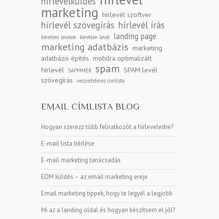
hírlevélküldés
marketing
hírlevél szoftver
hírlevél szövegírás
hírlevél írás
landing page
kéretlen levelek
kéretlen levél
marketing adatbázis
marketing
adatbázis építés
mobilra optimalizált
spam
hírlevél
SPAM levél
SAPMMER
szövegírás
veszedelmes címlista
EMAIL CÍMLISTA BLOG
Hogyan szerezz több feliratkozót a hírleveledre?
E-mail lista bérlése
E-mail marketing tanácsadás
EDM küldés – az email marketing ereje
Email marketing tippek, hogy te legyél a legjobb
Mi az a landing oldal és hogyan készítsem el jól?