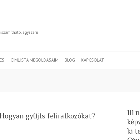
kiszámítható, egyszerű
TÉS
CÍMLISTA MEGOLDÁSAIM
BLOG
KAPCSOLAT
111
 Hogyan gyűjts feliratkozókat?
kép
ki 