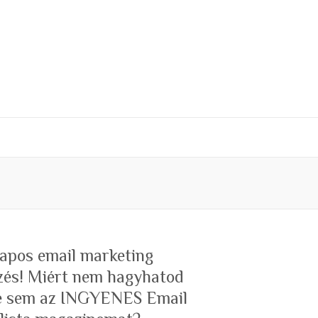
 napos email marketing
zés! Miért nem hagyhatod
te sem az INGYENES Email