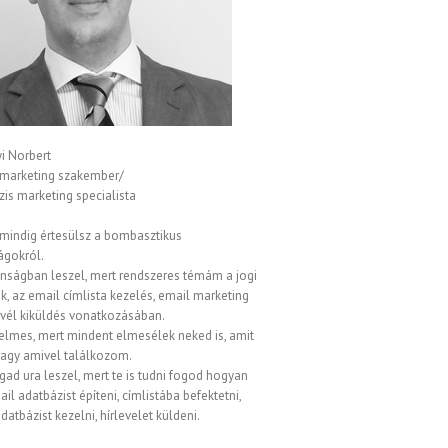
i Norbert
 marketing szakember/
is marketing specialista
 mindig értesülsz a bombasztikus
ágokról.
onságban leszel, mert rendszeres témám a jogi
, az email címlista kezelés, email marketing
evél kiküldés vonatkozásában.
elmes, mert mindent elmesélek neked is, amit
vagy amivel találkozom.
gad ura leszel, mert te is tudni fogod hogyan
ail adatbázist építeni, címlistába befektetni,
datbázist kezelni, hírlevelet küldeni.