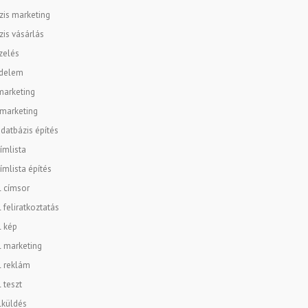
zis marketing
is vásárlás
zelés
delem
marketing
 marketing
datbázis építés
ímlista
ímlista építés
l címsor
l feliratkoztatás
l kép
l marketing
l reklám
l teszt
lküldés