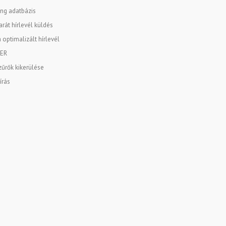
ng adatbázis
rát hírlevél küldés
 optimalizált hírlevél
ER
űrők kikerülése
írás