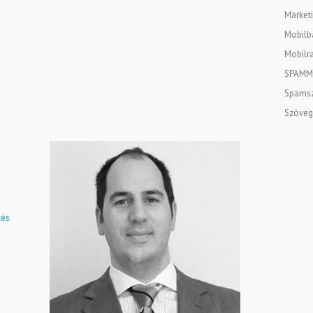
Marketi
Mobilba
Mobilra
SPAMM
Spamsz
Szöveg
tés