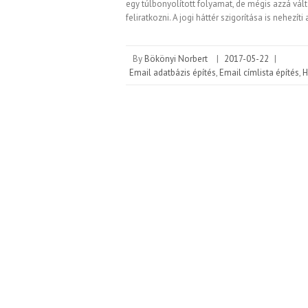
egy túlbonyolított folyamat, de mégis azzá vált
feliratkozni. A jogi háttér szigorítása is nehezíti
By
Bökönyi Norbert
|
2017-05-22
|
Email adatbázis építés
,
Email címlista építés
,
H