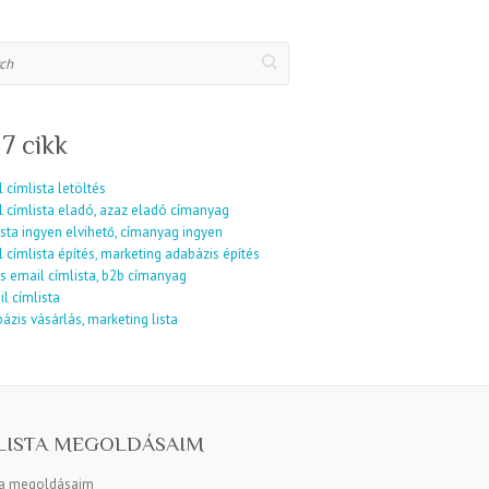
 7 cikk
 címlista letöltés
l címlista eladó, azaz eladó címanyag
sta ingyen elvihető, címanyag ingyen
 címlista építés, marketing adabázis építés
s email címlista, b2b címanyag
l címlista
ázis vásárlás, marketing lista
LISTA MEGOLDÁSAIM
ta megoldásaim