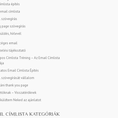
ímlista építés
mail címlista
l szövegírás
g page szövegírás
üldés, hírlevél
 céges email
elési tájékoztató
os Címlista Tréning – Az Email Címlista
ája
tos Email Címlista Építés
l szövegírását vállalom
táni thank you page
tóknak – Visszatérőknek
lküldtem Neked az ajánlatot
IL CÍMLISTA KATEGÓRIÁK