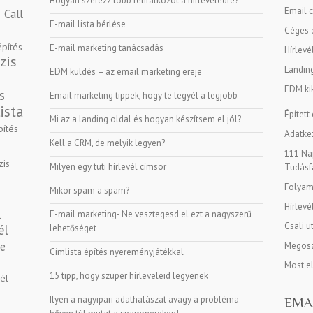
Hogyan szerezz több feliratkozót a hírleveledre?
Email c
Call
E-mail lista bérlése
Céges e
építés
E-mail marketing tanácsadás
Hírlevé
zis
Landin
EDM küldés – az email marketing ereje
EDM kik
s
Email marketing tippek, hogy te legyél a legjobb
ista
Épített
Mi az a landing oldal és hogyan készítsem el jól?
pítés
Adatkez
Kell a CRM, de melyik legyen?
111 Nap
zis
Milyen egy tuti hírlevél címsor
Tudásf
Folyama
Mikor spam a spam?
Hírlevé
E-mail marketing- Ne vesztegesd el ezt a nagyszerű
l
Csali u
él
lehetőséget
ge
Megosz
Címlista építés nyereményjátékkal
Most e
15 tipp, hogy szuper hírleveleid legyenek
vél
Ilyen a nagyipari adathalászat avagy a probléma
EMA