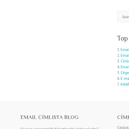
Search
Top
1.
Email
2.
Emai
3.
Címli
4.
Email
5.
Cége
6.
E-mai
7.
Adatb
EMAIL CÍMLISTA BLOG
CÍM
Címlis