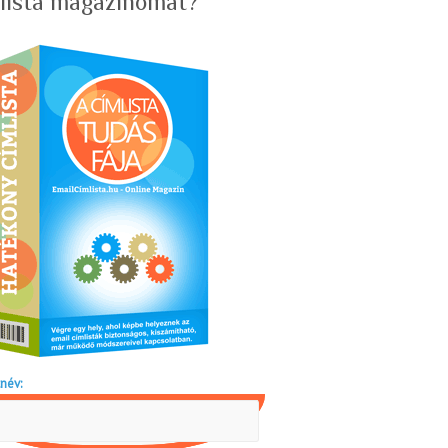
lista magazinomat?
név: