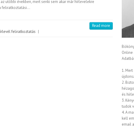
 az utóbbi években, mert senki sem akar már hírlevelekre
 a feliratkoztatási…
Read more
írlevél feliratkoztatás
|
Bököny
Online
Adatbáz
1. Mert
újdons
2. Bizt
hézagok
és hírl
3. Kény
tudok 
4. A ma
kell em
email a