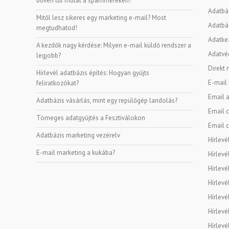
bőven túl mutat a spammereken!
Adatbá
Mitől lesz sikeres egy marketing e-mail? Most
Adatbáz
megtudhatod!
Adatke
A kezdők nagy kérdése: Milyen e-mail küldő rendszer a
Adatvé
legjobb?
Direkt 
Hírlevél adatbázis építés: Hogyan gyűjts
E-mail
feliratkozókat?
Email a
Adatbázis vásárlás, mint egy repülőgép landolás?
Email c
Tömeges adatgyűjtés a Fesztiválokon
Email c
Adatbázis marketing vezérelv
Hírlevé
E-mail marketing a kukába?
Hírlevé
Hírlevé
Hírlevé
Hírlevé
Hírlevé
Hírlevé