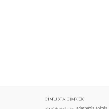
CÍMLISTA CÍMKÉK
adatbázis építés
adatbázis marketing