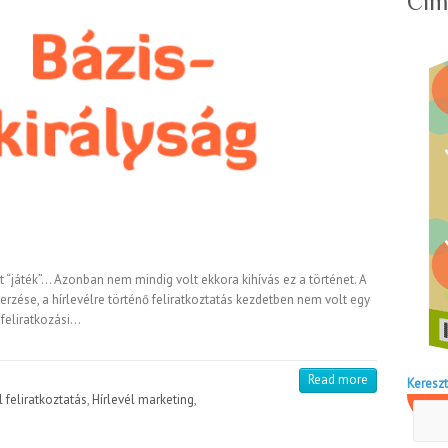
Cím
t “játék”… Azonban nem mindig volt ekkora kihívás ez a történet. A
erzése, a hírlevélre történő feliratkoztatás kezdetben nem volt egy
 feliratkozási…
Read more
Kereszt
l feliratkoztatás
,
Hírlevél marketing
,