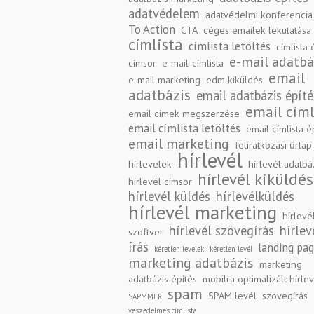
adatvédelem
adatvédelmi konferencia
To Action
CTA
céges emailek lekutatása
címlista
címlista letöltés
címlista 
e-mail adatbá
címsor
e-mail-címlista
email
e-mail marketing
edm kiküldés
adatbázis
email adatbázis építé
email címl
email címek megszerzése
email címlista letöltés
email címlista é
email marketing
feliratkozási űrlap
hírlevél
hírlevelek
hírlevél adatbá
hírlevél kiküldés
hírlevél címsor
hírlevél küldés
hírlevélküldés
hírlevél marketing
hírlevé
hírlevél szövegírás
hírlev
szoftver
írás
landing pa
kéretlen levelek
kéretlen levél
marketing adatbázis
marketing
adatbázis építés
mobilra optimalizált hírle
spam
SPAM levél
szövegírás
SAPMMER
veszedelmes címlista