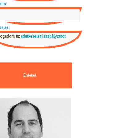
cím:
zelés:
fogadom az
adatkezelési sazbályzatot