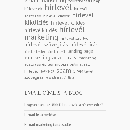
email marketing
feliratkozási űrlap
hírlevél
hírlevelek
hírlevél
hírlevél
adatbázis
hírlevél címsor
kiküldés
hírlevél küldés
hírlevél
hírlevélküldés
marketing
hírlevél szoftver
hírlevél szövegírás
hírlevél írás
landing page
kéretlen levelek
kéretlen levél
marketing adatbázis
marketing
adatbázis építés
mobilra optimalizált
spam
hírlevél
SPAM levél
SAPMMER
szövegírás
veszedelmes címlista
EMAIL CÍMLISTA BLOG
Hogyan szerezz több feliratkozót a hírleveledre?
E-mail lista bérlése
E-mail marketing tanácsadás