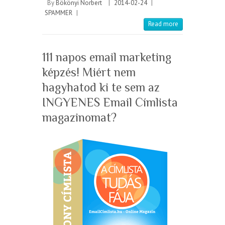
By
Bökönyi Norbert
|
2014-02-24
|
SPAMMER
|
Read more
111 napos email marketing
képzés! Miért nem
hagyhatod ki te sem az
INGYENES Email Címlista
magazinomat?