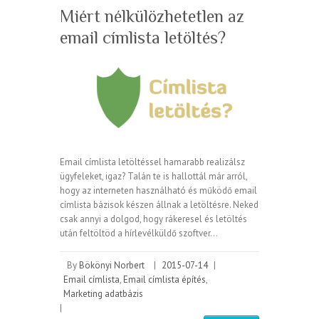
Miért nélkülözhetetlen az
email címlista letöltés?
Email címlista letöltéssel hamarabb realizálsz
ügyfeleket, igaz? Talán te is hallottál már arról,
hogy az interneten használható és működő email
címlista bázisok készen állnak a letöltésre. Neked
csak annyi a dolgod, hogy rákeresel és letöltés
után feltöltöd a hírlevélküldő szoftver…
By
Bökönyi Norbert
|
2015-07-14
|
Email címlista
,
Email címlista építés
,
Marketing adatbázis
|