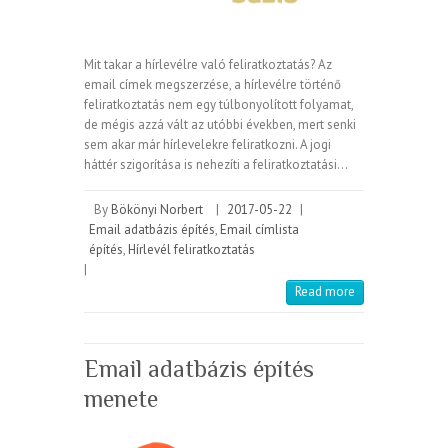
Mit takar a hírlevélre való feliratkoztatás? Az
email címek megszerzése, a hírlevélre történő
feliratkoztatás nem egy túlbonyolított folyamat,
de mégis azzá vált az utóbbi években, mert senki
sem akar már hírlevelekre feliratkozni. A jogi
háttér szigorítása is nehezíti a feliratkoztatási…
By
Bökönyi Norbert
|
2017-05-22
|
Email adatbázis építés
,
Email címlista
építés
,
Hírlevél feliratkoztatás
|
Read more
Email adatbázis építés
menete