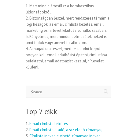
1. Mert mindig értesülsz a bombasztikus
újdonságokról.
2. Biztonságban leszel, mert rendszeres témám a
jogi hézagok, az email címlista kezelés, email
marketing és hírlevél kiküldés vonatkozásában.
3. Kényelmes, mert mindent elmesélek neked is,
amit tudok vagy amivel találkozom.
4. A magad ura leszel, mert te is tudni fogod
hogyan kell email adatbázist építeni, címlistába
befektetni, email adatbázist kezelni, hírlevelet
küldeni.
Search
Top 7 cikk
1.
Email címlista letöltés
2.
Email címlista eladó, azaz eladó címanyag
3.
Címlista ingyen elvihető, címanyag ingyen