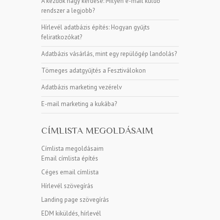
A kezdők nagy kérdése: Milyen e-mail küldő
rendszer a legjobb?
Hírlevél adatbázis építés: Hogyan gyűjts
feliratkozókat?
Adatbázis vásárlás, mint egy repülőgép landolás?
Tömeges adatgyűjtés a Fesztiválokon
Adatbázis marketing vezérelv
E-mail marketing a kukába?
CÍMLISTA MEGOLDÁSAIM
Címlista megoldásaim
Email címlista építés
Céges email címlista
Hírlevél szövegírás
Landing page szövegírás
EDM kiküldés, hírlevél