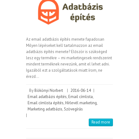
Az email adatbázis építés menete fapadosan
Milyen lépéseket kell tartalmazzon az email
adatbázis építés menete? Először is szükséged
lesz egy termékre – mi marketingesek rendszerint
mindent terméknek nevezünk, amit el lehet adni.
Igazából ezt a szolgáltatások miatt írom, ne
érezd…
By
Bökönyi Norbert
|
2016-06-14
|
Email adatbázis építés
,
Email címlista
,
Email címlista építés
,
Hírlevél marketing
,
Marketing adatbázis
,
Szövegírás
|
Read more