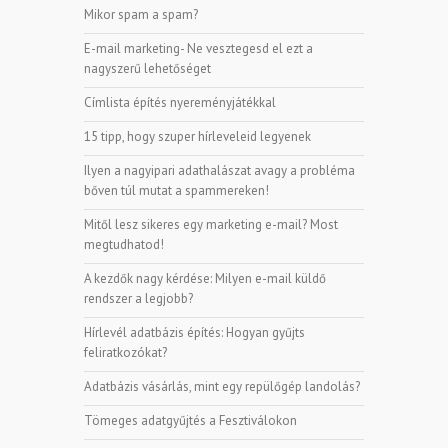
Mikor spam a spam?
E-mail marketing- Ne vesztegesd el ezt a
nagyszerű lehetőséget
Címlista építés nyereményjátékkal
15 tipp, hogy szuper hírleveleid legyenek
Ilyen a nagyipari adathalászat avagy a probléma
bőven túl mutat a spammereken!
Mitől lesz sikeres egy marketing e-mail? Most
megtudhatod!
A kezdők nagy kérdése: Milyen e-mail küldő
rendszer a legjobb?
Hírlevél adatbázis építés: Hogyan gyűjts
feliratkozókat?
Adatbázis vásárlás, mint egy repülőgép landolás?
Tömeges adatgyűjtés a Fesztiválokon