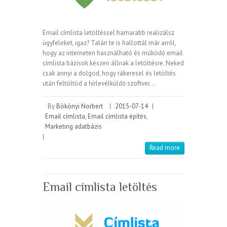
Email címlista letöltéssel hamarabb realizálsz
ügyfeleket, igaz? Talán te is hallottál már arról,
hogy az interneten használható és működő email
címlista bázisok készen állnak a letöltésre. Neked
csak annyi a dolgod, hogy rákeresel és letöltés
után feltöltöd a hírlevélküldő szoftver…
By
Bökönyi Norbert
|
2015-07-14
|
Email címlista
,
Email címlista építés
,
Marketing adatbázis
|
Read more
Email címlista letöltés