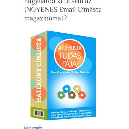
hagyhatod ki te sem az
INGYENES Email Címlista
magazinomat?
Keresztnév: