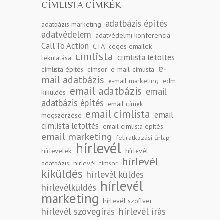
CÍMLISTA CÍMKÉK
adatbázis építés
adatbázis marketing
adatvédelem
adatvédelmi konferencia
Call To Action
CTA
céges emailek
címlista
címlista letöltés
lekutatása
e-
címlista építés
címsor
e-mail-címlista
mail adatbázis
e-mail marketing
edm
email adatbázis
email
kiküldés
adatbázis építés
email címek
email címlista
email
megszerzése
címlista letöltés
email címlista építés
email marketing
feliratkozási űrlap
hírlevél
hírlevelek
hírlevél
hírlevél
adatbázis
hírlevél címsor
kiküldés
hírlevél küldés
hírlevél
hírlevélküldés
marketing
hírlevél szoftver
hírlevél szövegírás
hírlevél írás