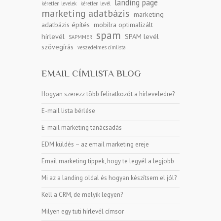
landing page
kéretlen levelek
kéretlen levél
marketing adatbázis
marketing
adatbázis építés
mobilra optimalizált
spam
hírlevél
SPAM levél
SAPMMER
szövegírás
veszedelmes címlista
EMAIL CÍMLISTA BLOG
Hogyan szerezz több feliratkozót a hírleveledre?
E-mail lista bérlése
E-mail marketing tanácsadás
EDM küldés – az email marketing ereje
Email marketing tippek, hogy te legyél a legjobb
Mi az a landing oldal és hogyan készítsem el jól?
Kell a CRM, de melyik legyen?
Milyen egy tuti hírlevél címsor