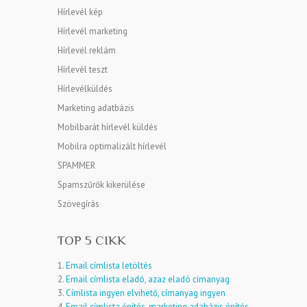
Hírlevél kép
Hírlevél marketing
Hírlevél reklám
Hírlevél teszt
Hírlevélküldés
Marketing adatbázis
Mobilbarát hírlevél küldés
Mobilra optimalizált hírlevél
SPAMMER
Spamszűrők kikerülése
Szövegírás
TOP 5 CIKK
1.
Email címlista letöltés
2.
Email címlista eladó, azaz eladó címanyag
3.
Címlista ingyen elvihető, címanyag ingyen
4.
Email címlista építés, marketing adabázis építés