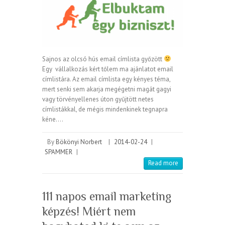
Sajnos az olcsó hús email címlista győzött
Egy vállalkozás kért tőlem ma ajánlatot email
címlistára. Az email címlista egy kényes téma,
mert senki sem akarja megégetni magát gagyi
vagy törvényellenes úton gyűjtött netes
címlistákkal, de mégis mindenkinek tegnapra
kéne.…
By
Bökönyi Norbert
|
2014-02-24
|
SPAMMER
|
Read more
111 napos email marketing
képzés! Miért nem