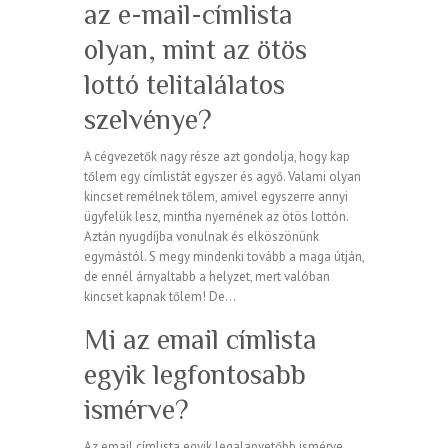
az e-mail-címlista
olyan, mint az ötös
lottó telitalálatos
szelvénye?
A cégvezetők nagy része azt gondolja, hogy kap
tőlem egy címlistát egyszer és agyő. Valami olyan
kincset remélnek tőlem, amivel egyszerre annyi
ügyfelük lesz, mintha nyernének az ötös lottón.
Aztán nyugdíjba vonulnak és elköszönünk
egymástól. S megy mindenki tovább a maga útján,
de ennél árnyaltabb a helyzet, mert valóban
kincset kapnak tőlem! De…
Mi az email címlista
egyik legfontosabb
ismérve?
Az email címlista egyik legalapvetőbb ismérve,