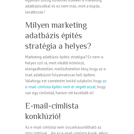
egyetlen dolog történhet ezekkel a marketing
adatbázisokkal és ez nem más, mint a kopás,
leiratkozás!
Milyen marketing
adatbázis építés
stratégia a helyes?
Marketing adatbázis építés stratégia? Ez nem is
helyes szó rá, mert inkább kötelező,
elengedhetetlen, mellőzhetetlen tény, hogy az e-
mail adatbázist folyamatosan kell építeni.
Valahogy ezt szeretném beléd sulykolni, hogy
az
e-mail-címlista építés nem ér végett azzal
, hogy
van egy címlistád, hanem ott kezdődik el!
E-mail-címlista
konklúzió!
Az e-mail-címlista nem összehasonlítható az
ötös lottóval… Ha az e-mail-címlista kopik, akkor