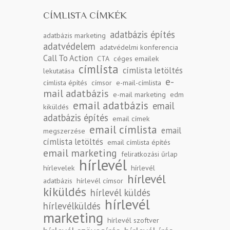
CÍMLISTA CÍMKÉK
adatbázis építés
adatbázis marketing
adatvédelem
adatvédelmi konferencia
Call To Action
CTA
céges emailek
címlista
címlista letöltés
lekutatása
e-
címlista építés
címsor
e-mail-címlista
mail adatbázis
e-mail marketing
edm
email adatbázis
email
kiküldés
adatbázis építés
email címek
email címlista
email
megszerzése
címlista letöltés
email címlista építés
email marketing
feliratkozási űrlap
hírlevél
hírlevelek
hírlevél
hírlevél
adatbázis
hírlevél címsor
kiküldés
hírlevél küldés
hírlevél
hírlevélküldés
marketing
hírlevél szoftver