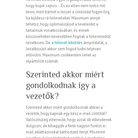
hogy kopik sajnos… És ez ellen nem tudsz mit
tenni, mert bármit is teszel a címlistád fogyni fog,
ha küldesz rá hírleveleket. Maximum annyit
tehetsz, hogy optimalizálod a leveleidet a
tartalmuk vonatkozásában, és ennek
köszönehőten kevesebben fognak a hírleveledről
leiratkozni. De
a hírlevél kiküldés
árnyoldalát, a
leiratkozást akkor sem fogod tudni teljesen
eltörölni. Maximum csökkenteni lehet az
elpártolók számát.
Szerinted akkor miért
gondolkodnak így a
vezetők?
Szerinted akkor miért gondolkoznak abban a
vezetők, hogy kapnak egy kész e-mail-címlitát?
Valószínűleg eltervezik, hogy azzal ők elkezdenek
dolgozni, de kihagyják a fenti nagyon fontos e-
mail adatbázisokat kárhoztató tényt. Miszerint