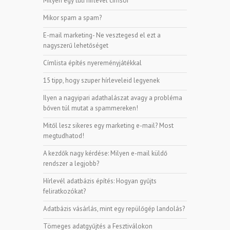
Milyen egy tuti hírlevél címsor
Mikor spam a spam?
E-mail marketing- Ne vesztegesd el ezt a
nagyszerű lehetőséget
Címlista építés nyereményjátékkal
15 tipp, hogy szuper hírleveleid legyenek
Ilyen a nagyipari adathalászat avagy a probléma
bőven túl mutat a spammereken!
Mitől lesz sikeres egy marketing e-mail? Most
megtudhatod!
A kezdők nagy kérdése: Milyen e-mail küldő
rendszer a legjobb?
Hírlevél adatbázis építés: Hogyan gyűjts
feliratkozókat?
Adatbázis vásárlás, mint egy repülőgép landolás?
Tömeges adatgyűjtés a Fesztiválokon