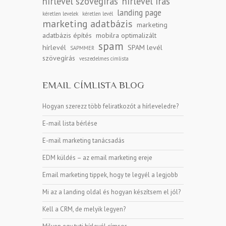
hírlevél szövegírás
hírlevél írás
landing page
kéretlen levelek
kéretlen levél
marketing adatbázis
marketing
adatbázis építés
mobilra optimalizált
spam
hírlevél
SPAM levél
SAPMMER
szövegírás
veszedelmes címlista
EMAIL CÍMLISTA BLOG
Hogyan szerezz több feliratkozót a hírleveledre?
E-mail lista bérlése
E-mail marketing tanácsadás
EDM küldés – az email marketing ereje
Email marketing tippek, hogy te legyél a legjobb
Mi az a landing oldal és hogyan készítsem el jól?
Kell a CRM, de melyik legyen?