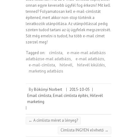
onnan egyre kevesebb ügyfél fog érkezni! Mit kell
tenned? Folyamatosan kell e-mail-címlistát
építened, mert akkor non-stop történik a
leiratkozók utánpótlása. Az utánpótlással pedig
szinten tudod tartani az új ügyfelek megszerzését.
Sőt még emelni is tudod, ha több e-mail címet
szerzel meg!
Tagged on:
címlista
,
e-maie-mail adatbázis
adatbázise-mail adatbázis
,
e-mail adatbázis
,
e-mail-címlista
,
hírlevél
,
hírlevél kiküldés
,
marketing adatbázis
By
Bökönyi Norbert
|
2015-10-05
|
Email címlista
,
Email címlista építés
,
Hírlevél
marketing
|
←
A címlista méret a lényeg?
Címlista INGYEN elvihető
→