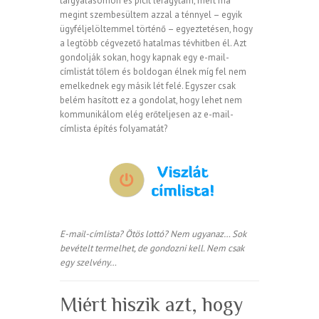
tárgyalásomon és picit lefagytam, mert ma
megint szembesültem azzal a ténnyel – egyik
ügyféljelöltemmel történő – egyeztetésen, hogy
a legtöbb cégvezető hatalmas tévhitben él. Azt
gondolják sokan, hogy kapnak egy e-mail-
címlistát tőlem és boldogan élnek míg fel nem
emelkednek egy másik lét felé. Egyszer csak
belém hasított ez a gondolat, hogy lehet nem
kommunikálom elég erőteljesen az e-mail-
címlista építés folyamatát?
E-mail-címlista? Ötös lottó? Nem ugyanaz… Sok
bevételt termelhet, de gondozni kell. Nem csak
egy szelvény…
Miért hiszik azt, hogy